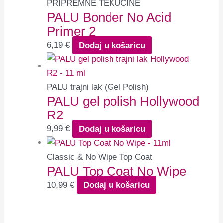
PRIPREMNE TEKUĆINE
PALU Bonder No Acid
Primer 2
6,19
€
Dodaj u košaricu
PALU trajni lak (Gel Polish)
PALU gel polish Hollywood
R2
9,99
€
Dodaj u košaricu
Classic & No Wipe Top Coat
PALU Top Coat No Wipe
10,99
€
Dodaj u košaricu