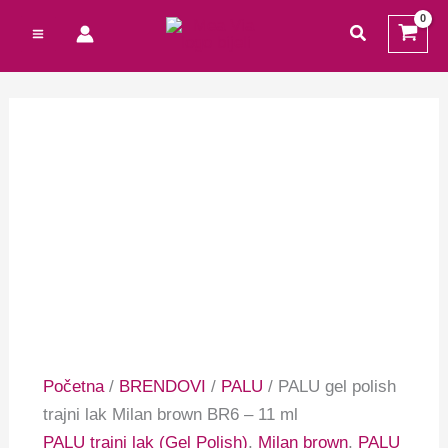
Preskoči
Cart
traži
na
Total:
sadržaj
Početna
/
BRENDOVI
/
PALU
/ PALU gel polish
trajni lak Milan brown BR6 – 11 ml
PALU trajni lak (Gel Polish)
,
Milan brown
,
PALU