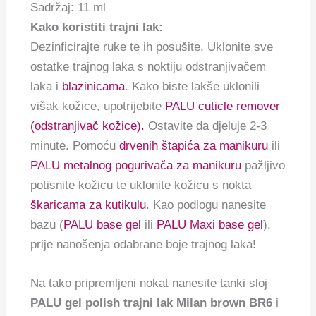
Sadržaj: 11 ml
Kako koristiti trajni lak:
Dezinficirajte ruke te ih posušite. Uklonite sve
ostatke trajnog laka s noktiju odstranjivačem
laka i
blazinicama
. Kako biste lakše uklonili
višak kožice, upotrijebite
PALU cuticle remover
(odstranjivač kožice).
Ostavite da djeluje 2-3
minute. Pomoću
drvenih štapića za manikuru
ili
PALU metalnog pogurivača za manikuru
pažljivo
potisnite kožicu te uklonite kožicu s nokta
škaricama za kutikulu
. Kao podlogu nanesite
bazu (
PALU base gel
ili
PALU Maxi base gel
),
prije nanošenja odabrane boje trajnog laka!
Na tako pripremljeni nokat nanesite tanki sloj
PALU gel polish trajni lak Milan brown BR6
i