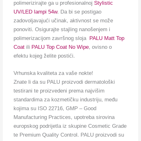
polimerizirajte ga u profesionalnoj
Stylistic
UV/LED lampi 54w
. Da bi se postigao
zadovoljavajući učinak, aktivnost se može
ponoviti. Osigurajte stajling nanošenjem i
polimerizacijom završnog sloja
PALU Matt Top
Coat
ili
PALU Top Coat No Wipe
, ovisno o
efektu kojeg želite postići.
Vrhunska kvaliteta za vaše nokte!
Znate li da su PALU proizvodi dermatološki
testirani te proizvedeni prema najvišim
standardima za kozmetičku industriju, među
kojima su ISO 22716, GMP – Good
Manufacturing Practices, upotreba sirovina
europskog podrijetla iz skupine Cosmetic Grade
te Premium Quality Control. PALU proizvodi su