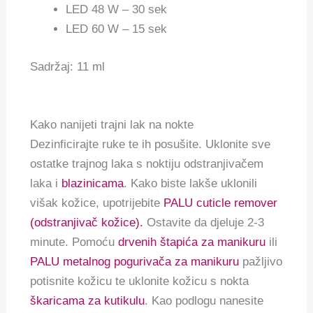
LED 48 W – 30 sek
LED 60 W – 15 sek
Sadržaj: 11 ml
Kako nanijeti trajni lak na nokte
Dezinficirajte ruke te ih posušite. Uklonite sve
ostatke trajnog laka s noktiju odstranjivačem
laka i
blazinicama
. Kako biste lakše uklonili
višak kožice, upotrijebite
PALU cuticle remover
(odstranjivač kožice).
Ostavite da djeluje 2-3
minute. Pomoću
drvenih štapića za manikuru
ili
PALU metalnog pogurivača za manikuru
pažljivo
potisnite kožicu te uklonite kožicu s nokta
škaricama za kutikulu
. Kao podlogu nanesite