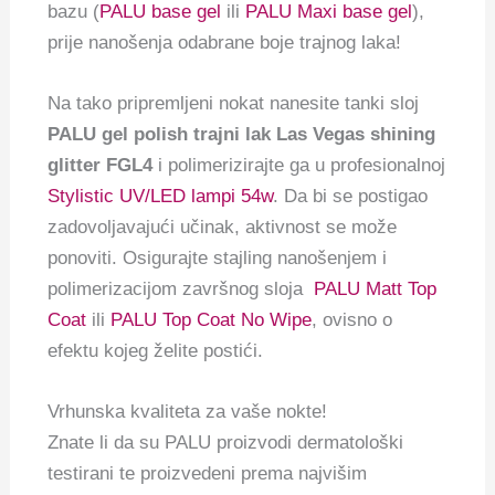
bazu (
PALU base gel
ili
PALU Maxi base gel
),
prije nanošenja odabrane boje trajnog laka!
Na tako pripremljeni nokat nanesite tanki sloj
PALU gel polish trajni lak Las Vegas shining
glitter FGL4
i polimerizirajte ga u profesionalnoj
Stylistic UV/LED lampi 54w
. Da bi se postigao
zadovoljavajući učinak, aktivnost se može
ponoviti. Osigurajte stajling nanošenjem i
polimerizacijom završnog sloja
PALU Matt Top
Coat
ili
PALU Top Coat No Wipe
, ovisno o
efektu kojeg želite postići.
Vrhunska kvaliteta za vaše nokte!
Znate li da su PALU proizvodi dermatološki
testirani te proizvedeni prema najvišim