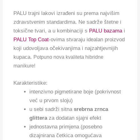
PALU trajni lakovi izrađeni su prema najvišim
zdravstvenim standardima. Ne sadrže štetne i
toksične tvari, a u kombinaciji s
PALU bazama
i
PALU Top Coat
-ovima stvaraju idealan proizvod
koji udovoljava očekivanjima i najzahtjevnijih
kupaca.
Potpuno nova kvaliteta hibridne
manikure!
Karakteristike:
intenzivno pigmetirane boje (pokrivnost
već u prvom sloju)
u sebi sadrži sitna
srebrna zrnca
glittera
za dodatan sjajni efekt
jednostavna primjena (posebno
dizajnirana četkica omogućava