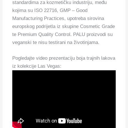
standardima za kozmetičku industriju, među
kojima su ISO 22716, GMP – Good
Manufacturing Practices, upotreba sirovina
europskog podrijetla iz skupine Cosmetic Grade
te Premium Quality Control. PALU proizvodi su
veganski te nisu testirani na životinjama.
Pogledajte video prezentaciju boja trajnih lakova
iz kolekcije Las Vegas: