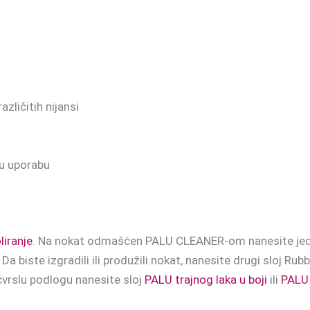
zličitih nijansi
nu uporabu
liranje
. Na nokat odmašćen PALU CLEANER-om nanesite jedan
Da biste izgradili ili produžili nokat, nanesite drugi sloj Rub
čvrslu podlogu nanesite sloj
PALU trajnog laka u boji
ili
PALU 