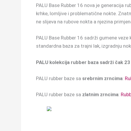
PALU Base Rubber 16 nova je generacija ru
krhke, lomljive i problematične nokte. Zna
ne slijeva na rubove nokta a njezina primjen
PALU Base Rubber 16 sadrži gumene veze koje
standardna baza za trajni lak, izgradnju nok
PALU kolekcija rubber baza sadrži čak 23
PALU rubber baze sa
srebrnim zrncima
:
Ru
PALU rubber baze sa
zlatnim zrncima
:
Rubb