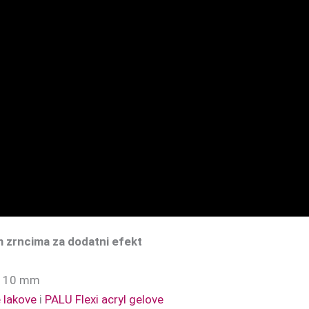
 zrncima za dodatni efekt
o 10 mm
 lakove
i
PALU Flexi acryl gelove