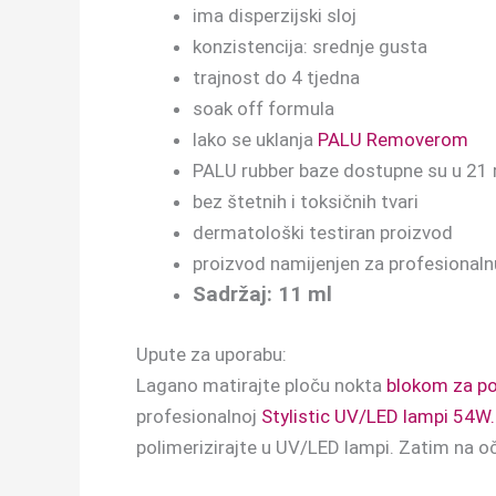
ima disperzijski sloj
konzistencija: srednje gusta
trajnost do 4 tjedna
soak off formula
lako se uklanja
PALU Removerom
PALU rubber baze dostupne su u 21 ra
bez štetnih i toksičnih tvari
dermatološki testiran proizvod
proizvod namijenjen za profesional
Sadržaj: 11 ml
Upute za uporabu:
Lagano matirajte ploču nokta
blokom za po
profesionalnoj
Stylistic UV/LED lampi 54W.
polimerizirajte u UV/LED lampi. Zatim na o