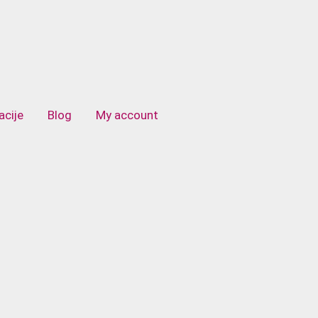
acije
Blog
My account