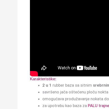
Karakteristike:
2 u 1
rubber baza sa sitnim
srebrnim
savršeno jača oštećenu ploču nokta
omogućava produžavanje nokata d
za upotrebu kao baza za
PALU trajne