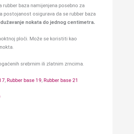
va rubber baza namijenjena posebno za
ća postojanost osigurava da se rubber baza
užavanje nokata do jednog centimetra.
oktnoj ploči. Može se koristiti kao
 nokta.
bogaćenih srebrnim ili zlatnim zrncima.
17
,
Rubber base 19
,
Rubber base 21
0