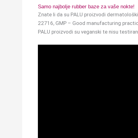
Samo najbolje rubber baze za vaše nokte!
Znate li da su PALU proizvodi dermatološki
22716, GMP – Good manufacturing practices
PALU proizvodi su veganski te nisu testiran