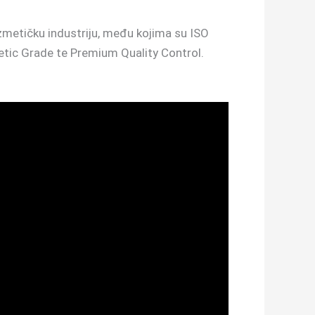
zmetičku industriju, među kojima su ISO
tic Grade te Premium Quality Control.