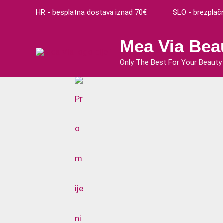
Preskoči
HR - besplatna dostava iznad 70€ SLO - brezplačna
na
sadržaj
Mea Via Bea
Only The Best For Your Beauty