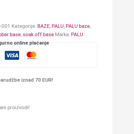
-001
Kategorije:
BAZE
,
PALU
,
PALU baze
,
bber base
,
soak off base
Marka:
PALU
gurno online plaćanje
narudžbe iznad 70 EUR!
ni proizvodi!