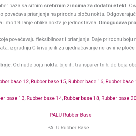
bber baza sa sitnim
srebrnim zrncima za dodatni efekt
. O
tno povećava prianjanje na prirodnu ploču nokta. Odgovaraju
a i modeliranje oblika nokta je jednostavna.
Omogućava prod
 povećavaju fleksibilnost i prianjanje. Daje prirodnu boju n
ata, izgradnju C krivulje ili za ujednačavanje neravnine ploče
 boje
. Od nude boja nokta, bijelih, transparentnih, do boja o
bber base 12
,
Rubber base 15
,
Rubber base 16
,
Rubber base 
er base 13
,
Rubber base 14
,
Rubber base 18
,
Rubber base 2
PALU Rubber Base