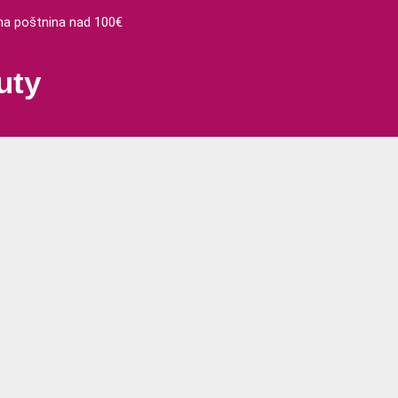
 poštnina nad 100€
uty