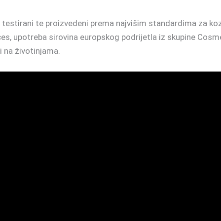
 testirani te proizvedeni prema najvišim standardima za ko
, upotreba sirovina europskog podrijetla iz skupine Cosme
i na životinjama.