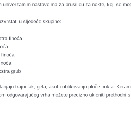
ih univerzalnim nastavcima za brusilicu za nokte, koji se mo
zvrstati u sljedeće skupine:
tra finoća
noća
 finoća
inoća
kstra grub
anjaju trajni lak, gela, akril i oblikovanju ploče nokta. Kera
 odgovarajućeg vrha možete precizno ukloniti prethodni styl