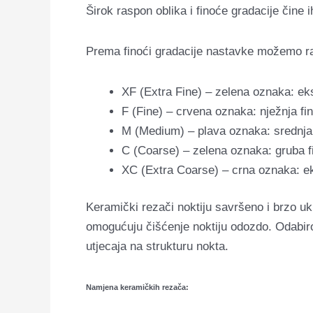
Širok raspon oblika i finoće gradacije čine 
Prema finoći gradacije nastavke možemo ra
XF (Extra Fine) – zelena oznaka: eks
F (Fine) – crvena oznaka: nježnja fi
M (Medium) – plava oznaka: srednja
C (Coarse) – zelena oznaka: gruba f
XC (Extra Coarse) – crna oznaka: e
Keramički rezači noktiju savršeno i brzo ukl
omogućuju čišćenje noktiju odozdo. Odabirom
utjecaja na strukturu nokta.
Namjena keramičkih rezača: