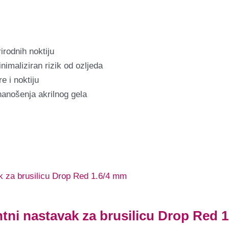
rirodnih noktiju
nimaliziran rizik od ozljeda
 i noktiju
 nanošenja akrilnog gela
ntni nastavak za brusilicu Drop Red 