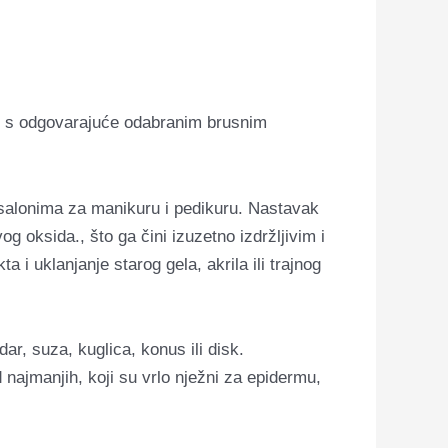
te s odgovarajuće odabranim brusnim
u salonima za manikuru i pedikuru. Nastavak
og oksida., što ga čini izuzetno izdržljivim i
 i uklanjanje starog gela, akrila ili trajnog
ar, suza, kuglica, konus ili disk.
d najmanjih, koji su vrlo nježni za epidermu,