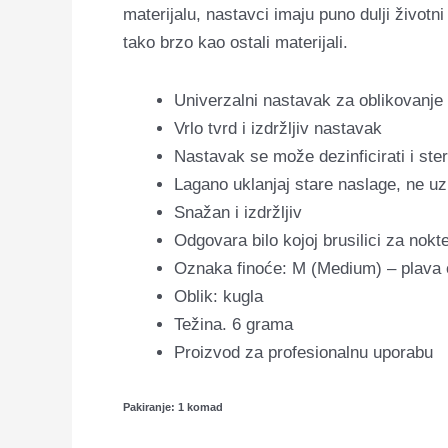
materijalu, nastavci imaju puno dulji životn
tako brzo kao ostali materijali.
Univerzalni nastavak za oblikovanje
Vrlo tvrd i izdržljiv nastavak
Nastavak se može dezinficirati i steril
Lagano uklanjaj stare naslage, ne uz
Snažan i izdržljiv
Odgovara bilo kojoj brusilici za nokt
Oznaka finoće: M (Medium) – plava 
Oblik: kugla
Težina. 6 grama
Proizvod za profesionalnu uporabu
Pakiranje: 1 komad