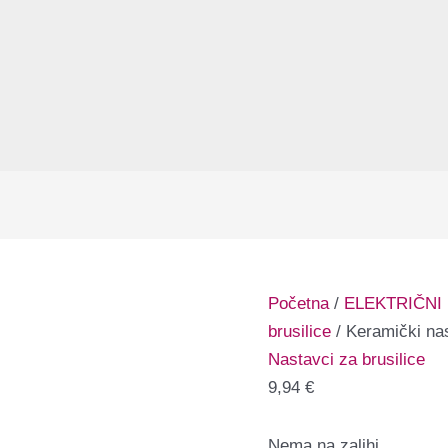
Početna
/
ELEKTRIČNI
brusilice
/ Keramički nas
Nastavci za brusilice
9,94
€
Nema na zalihi