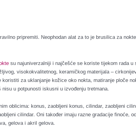
ravilno pripremiti.
Neophodan alat za to je brusilica za nok
okte
su najuniverzalniji i najčešće se koriste tijekom rada 
žljivog, visokokvalitetnog, keramičkog materijala – cirkonijev
koristiti za uklanjanje kožice oko nokta, matiranje ploče nokta
oš nisu u potpunosti iskusni u izvođenju tretmana.
m oblicima: konus, zaobljeni konus, cilindar, zaobljeni cilind
aobljeni cilindar. Oni također imaju razne gradacije finoće, o
va, gelova i akril gelova.