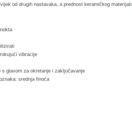
i vijek od drugih nastavaka, a prednost keramičkog materijala
 nokta
izirati
rokujući vibracije
e s glavom za okretanje i zaključavanje
oznaka: srednja finoća