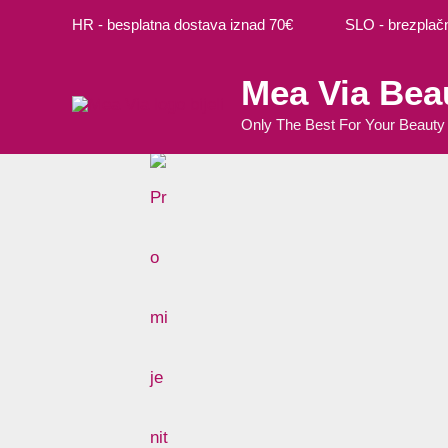
Preskoči
HR - besplatna dostava iznad 70€ SLO - brezplačna
na
sadržaj
Mea Via Bea
Only The Best For Your Beauty