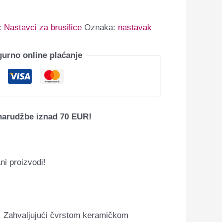
a:
Nastavci za brusilice
Oznaka:
nastavak
gurno online plaćanje
narudžbe iznad 70 EUR!
ni proizvodi!
la. Zahvaljujući čvrstom keramičkom