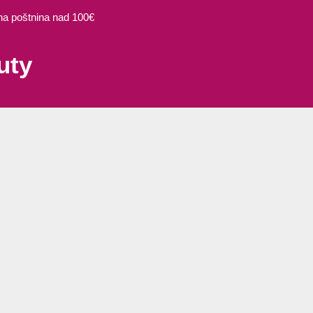
 poštnina nad 100€
uty