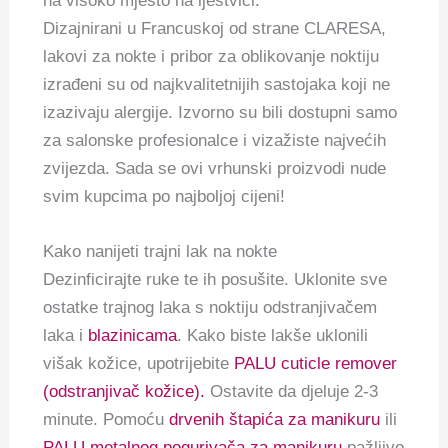
na visoko mjesto na ljestvici.
Dizajnirani u Francuskoj od strane CLARESA,
lakovi za nokte i pribor za oblikovanje noktiju
izrađeni su od najkvalitetnijih sastojaka koji ne
izazivaju alergije. Izvorno su bili dostupni samo
za salonske profesionalce i vizažiste najvećih
zvijezda. Sada se ovi vrhunski proizvodi nude
svim kupcima po najboljoj cijeni!
Kako nanijeti trajni lak na nokte
Dezinficirajte ruke te ih posušite. Uklonite sve
ostatke trajnog laka s noktiju odstranjivačem
laka i
blazinicama
. Kako biste lakše uklonili
višak kožice, upotrijebite
PALU cuticle remover
(odstranjivač kožice).
Ostavite da djeluje 2-3
minute. Pomoću
drvenih štapića za manikuru
ili
PALU metalnog pogurivača za manikuru
pažljivo