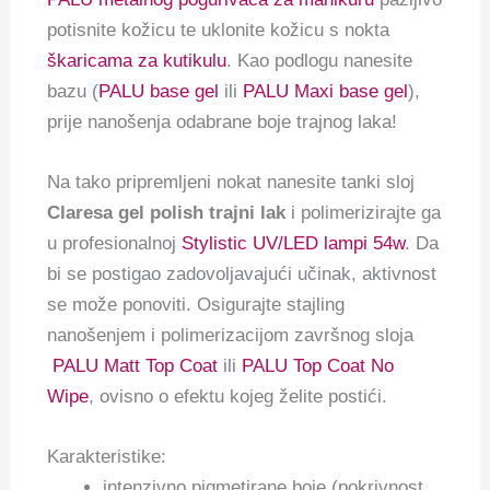
potisnite kožicu te uklonite kožicu s nokta
škaricama za kutikulu
. Kao podlogu nanesite
bazu (
PALU base gel
ili
PALU Maxi base gel
),
prije nanošenja odabrane boje trajnog laka!
Na tako pripremljeni nokat nanesite tanki sloj
Claresa gel polish trajni lak
i polimerizirajte ga
u profesionalnoj
Stylistic UV/LED lampi 54w
. Da
bi se postigao zadovoljavajući učinak, aktivnost
se može ponoviti. Osigurajte stajling
nanošenjem i polimerizacijom završnog sloja
PALU Matt Top Coat
ili
PALU Top Coat No
Wipe
, ovisno o efektu kojeg želite postići.
Karakteristike:
intenzivno pigmetirane boje (pokrivnost