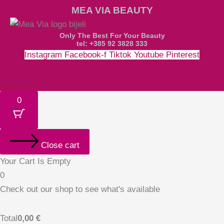
MEA VIA BEAUTY
Only The Best For Your Beauty
tel: +385 92 3828 333
Instagram
Facebook-f
Tiktok
Youtube
Pinterest
Money-bill-alt
Cc-paypal
Cc-mastercard
Cc-visa
0
Close cart
Your Cart Is Empty
0
Check out our shop to see what's available
Total
0,00
€