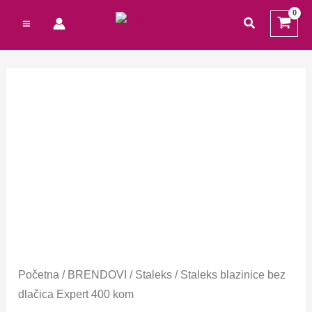
Preskoči
Cart
traži
na
Total:
sadržaj
Početna
/
BRENDOVI
/
Staleks
/ Staleks blazinice bez
dlačica Expert 400 kom