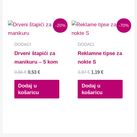
Izvorna
Trenutna
Izvorna
Trenutna
-20%
-70%
cijena
cijena
cijena
cijena
bila
je:
bila
je:
je:
0,53 €.
je:
1,19 €.
DODACI
DODACI
0,66 €.
3,97 €.
Drveni štapići za
Reklamne tipse za
manikuru – 5 kom
nokte S
0,66
€
0,53
€
3,97
€
1,19
€
Dodaj u
Dodaj u
košaricu
košaricu