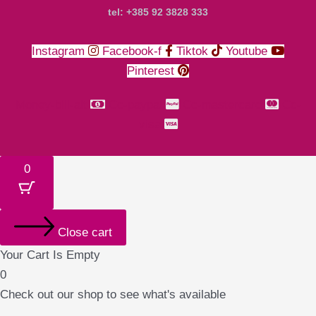
tel: +385 92 3828 333
Instagram
Facebook-f
Tiktok
Youtube
Pinterest
Money-bill-alt
Cc-paypal
Cc-mastercard
Cc-
visa
0
Close cart
Your Cart Is Empty
0
Check out our shop to see what's available