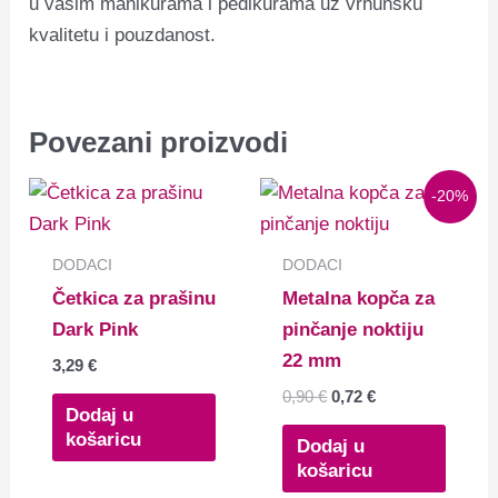
u vašim manikurama i pedikurama uz vrhunsku
kvalitetu i pouzdanost.
Povezani proizvodi
Izvorna
Trenutna
-20%
cijena
cijena
bila
je:
je:
0,72 €.
DODACI
DODACI
0,90 €.
Četkica za prašinu
Metalna kopča za
Dark Pink
pinčanje noktiju
22 mm
3,29
€
0,90
€
0,72
€
Dodaj u
košaricu
Dodaj u
košaricu