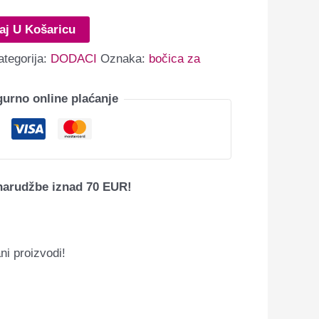
aj U Košaricu
ategorija:
DODACI
Oznaka:
bočica za
gurno online plaćanje
narudžbe iznad 70 EUR!
ni proizvodi!