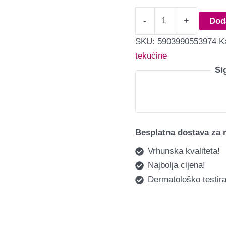
-
+
Dod
SKU:
5903990553974
K
tekućine
Si
Besplatna dostava za 
Vrhunska kvaliteta!
Najbolja cijena!
Dermatološko testira