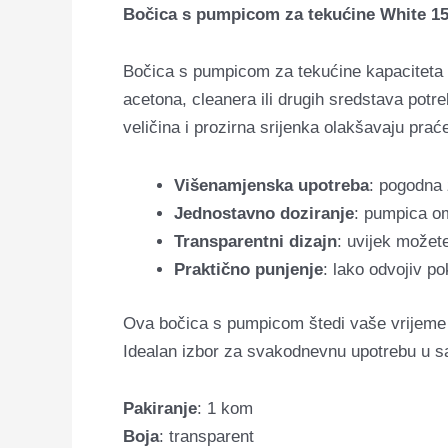
Bočica s pumpicom za tekućine White 150
Bočica s pumpicom za tekućine kapaciteta 
acetona, cleanera ili drugih sredstava pot
veličina i prozirna srijenka olakšavaju prać
Višenamjenska upotreba
: pogodna
Jednostavno doziranje
: pumpica om
Transparentni dizajn
: uvijek možete
Praktično punjenje
: lako odvojiv p
Ova bočica s pumpicom štedi vaše vrijeme i 
Idealan izbor za svakodnevnu upotrebu u s
Pakiranje
: 1 kom
Boja
: transparent