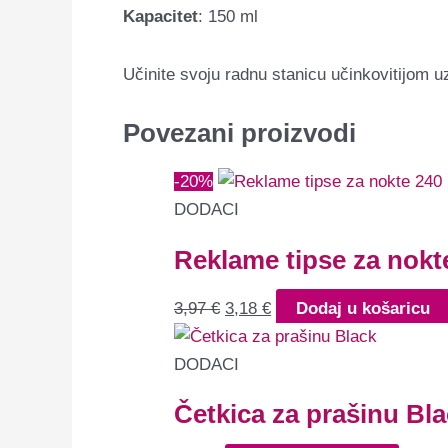
Kapacitet
: 150 ml
Učinite svoju radnu stanicu učinkovitijom uz
Povezani proizvodi
-20%
DODACI
Reklame tipse za nokt
3,97
€
3,18
€
Dodaj u košaricu
DODACI
Četkica za prašinu Bl