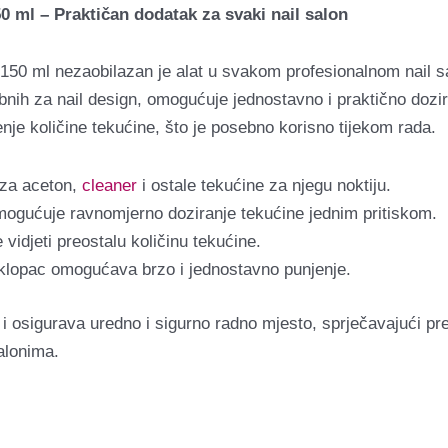
 ml – Praktičan dodatak za svaki nail salon
150 ml nezaobilazan je alat u svakom profesionalnom nail s
rebnih za nail design, omogućuje jednostavno i praktično do
enje količine tekućine, što je posebno korisno tijekom rada.
 za aceton,
cleaner
i ostale tekućine za njegu noktiju.
ogućuje ravnomjerno doziranje tekućine jednim pritiskom.
 vidjeti preostalu količinu tekućine.
oklopac omogućava brzo i jednostavno punjenje.
osigurava uredno i sigurno radno mjesto, sprječavajući prel
alonima.