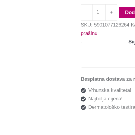
-
+
Dod
SKU:
5901077126264
K
prašinu
Si
Besplatna dostava za 
Vrhunska kvaliteta!
Najbolja cijena!
Dermatološko testira