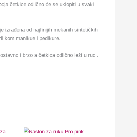
ja četkice odlično će se uklopiti u svaki
e izrađena od najfinijih mekanih sintetičkih
rilikom manikue i pedikure.
stavno i brzo a četkica odlično leži u ruci.