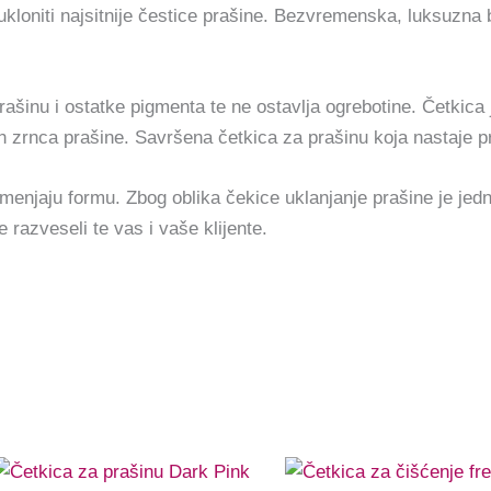
oniti najsitnije čestice prašine. Bezvremenska, luksuzna bo
šinu i ostatke pigmenta te ne ostavlja ogrebotine. Četkica j
jih zrnca prašine. Savršena četkica za prašinu koja nastaje p
menjaju formu. Zbog oblika čekice uklanjanje prašine je jedno
e razveseli te vas i vaše klijente.