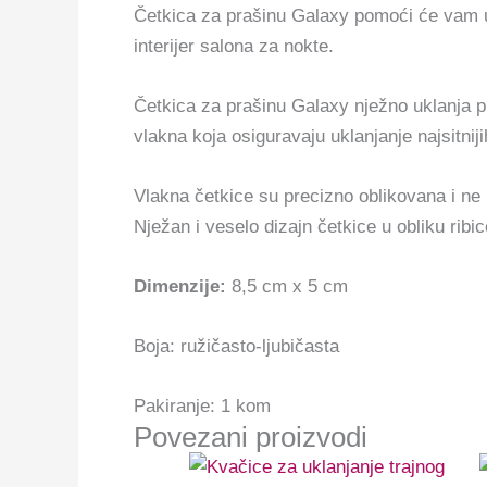
Četkica za prašinu Galaxy pomoći će vam ukl
interijer salona za nokte.
Četkica za prašinu Galaxy nježno uklanja pra
vlakna koja osiguravaju uklanjanje najsitni
Vlakna četkice
su precizno oblikovana i ne 
Nježan i veselo dizajn četkice u obliku ribic
Dimenzije:
8,5 cm x 5 cm
Boja: ružičasto-ljubičasta
Pakiranje: 1 kom
Povezani proizvodi