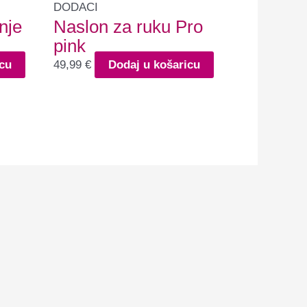
DODACI
nje
Naslon za ruku Pro
pink
cu
49,99
€
Dodaj u košaricu