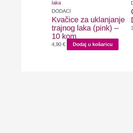
DODACI
Kvačice za uklanjanje
trajnog laka (pink) –
10 kom
4,90
€
Dodaj u košaricu