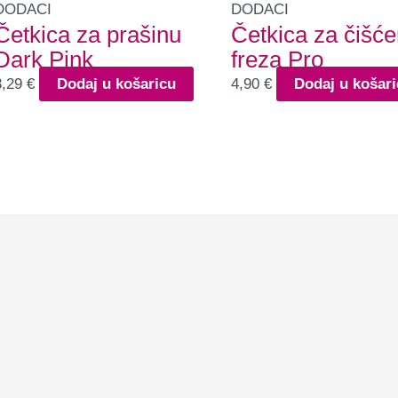
DODACI
DODACI
Četkica za prašinu
Četkica za čišće
Dark Pink
freza Pro
3,29
€
Dodaj u košaricu
4,90
€
Dodaj u košari