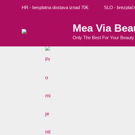
Preskoči
HR - besplatna dostava iznad 70€ SLO - brezplačna
na
sadržaj
Mea Via Bea
Only The Best For Your Beauty