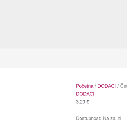
Početna
/
DODACI
/ Če
DODACI
3,29
€
Dostupnost:
Na zalihi