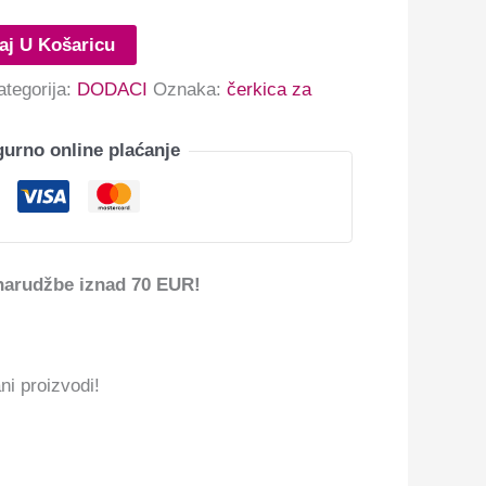
aj U Košaricu
ategorija:
DODACI
Oznaka:
čerkica za
gurno online plaćanje
narudžbe iznad 70 EUR!
ni proizvodi!