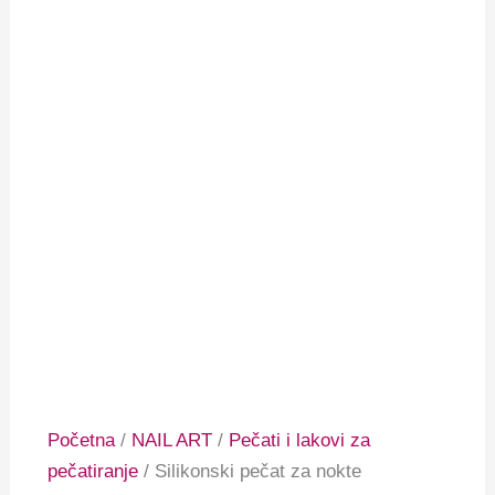
Početna
/
NAIL ART
/
Pečati i lakovi za
pečatiranje
/ Silikonski pečat za nokte