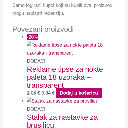
Samo logirani kupci koji su kupili ovaj proizvod
mogu napisati recenziju.
Povezani proizvodi
-20%
DODACI
Reklame tipse za nokte
paleta 18 uzoraka –
transparent
1,05
€
0,84
€
Dodaj u košaricu
DODACI
Stalak za nastavke za
brusilicu