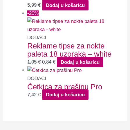
5,99
€
Dodaj u košaricu
-20%
DODACI
Reklame tipse za nokte
paleta 18 uzoraka – white
1,05
€
0,84
€
Dodaj u košaricu
DODACI
Četkica za prašinu Pro
7,42
€
Dodaj u košaricu