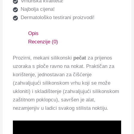
Vrhunska kvaliteta!
Najbolja cijena!
Dermatološko testirani proizvodi!
Opis
Recenzije (0)
Prozirni, mekani silikonski
pečat
za prijenos
uzoraka s ploče ravno na nokat. Praktičan za
korištenje, jednostavan za čišćenje
(zahvaljujući silikonskom vrhu koji se može
ukloniti) i skladištenje (zahvaljujući silikonskom
zaštitnom poklopcu), savršen je alat,
nezamjenjiv u ladici svakog stilista noktiju.