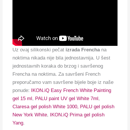
Uz ovaj silikonski pečat
izrada Frencha
na
noktima nikada nije bila jednostavnija. U šest
jednostavnih koraka do brzog i savršenog
Frencha na noktima. Za savršeni French
preporučamo vam savršene bijele boje iz naše
ponude:
IKON.iQ Easy French White Painting
gel 15 ml
,
PALU paint UV gel White 7ml
,
Claresa gel polish White 1000,
PALU gel polish
New York White
,
IKON.iQ Prima gel polish
Yang
.