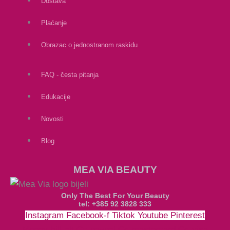
Dostava
Plaćanje
Obrazac o jednostranom raskidu
FAQ - česta pitanja
Edukacije
Novosti
Blog
MEA VIA BEAUTY
Only The Best For Your Beauty
tel: +385 92 3828 333
Instagram
Facebook-f
Tiktok
Youtube
Pinterest
Money-bill-alt
Cc-paypal
Cc-mastercard
Cc-visa