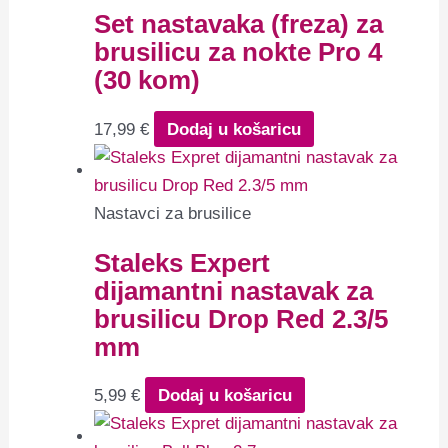
Set nastavaka (freza) za
brusilicu za nokte Pro 4
(30 kom)
17,99
€
Dodaj u košaricu
Nastavci za brusilice
Staleks Expert
dijamantni nastavak za
brusilicu Drop Red 2.3/5
mm
5,99
€
Dodaj u košaricu