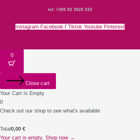
tel: +385 92 3828 333
Instagram
Facebook-f
Tiktok
Youtube
Pinterest
Money-bill-alt
Cc-paypal
Cc-mastercard
Cc-visa
0
Close cart
Your Cart Is Empty
0
Check out our shop to see what's available
Total
0,00
€
Your cart is empty. Shop now →