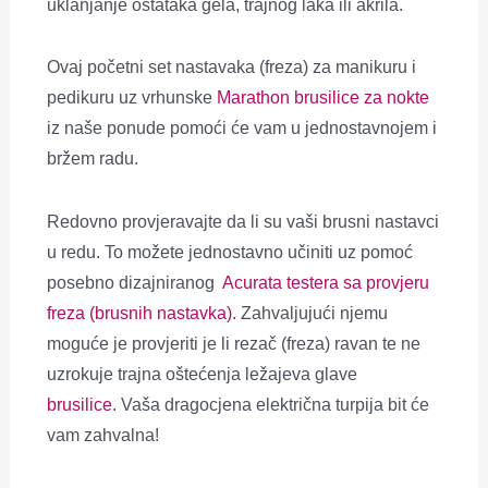
uklanjanje ostataka gela, trajnog laka ili akrila.
Ovaj početni
set nastavaka (freza) za manikuru i
pedikuru uz vrhunske
Marathon brusilice za nokte
iz naše ponude pomoći će vam u jednostavnojem i
bržem radu.
Redovno provjeravajte da li su vaši brusni nastavci
u redu. To možete jednostavno učiniti uz pomoć
posebno dizajniranog
Acurata testera sa provjeru
freza (brusnih nastavka).
Zahvaljujući njemu
moguće je provjeriti je li rezač (freza) ravan te ne
uzrokuje trajna oštećenja ležajeva glave
brusilice
.
Vaša dragocjena električna turpija bit će
vam zahvalna!