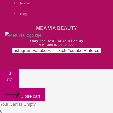
Novosti
Blog
MEA VIA BEAUTY
Only The Best For Your Beauty
tel: +385 92 3828 333
Instagram
Facebook-f
Tiktok
Youtube
Pinterest
Money-bill-alt
Cc-paypal
Cc-mastercard
Cc-visa
0
Close cart
Your Cart Is Empty
0