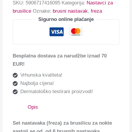
SKU:
5906717416095
Kategorija:
Nastavci za
brusilice
Oznake:
brusni nastavak
,
freza
Sigurno online plaćanje
Besplatna dostava za narudžbe iznad 70
EUR!
Vrhunska kvaliteta!
Najbolja cijena!
Dermatološko testirani proizvodi!
Opis
Set nastavaka (freza) za brusilicu za nokte
sastoji se od od 6 brusnih nastavaka