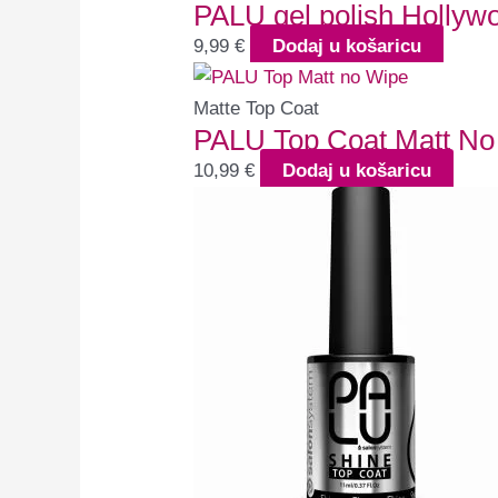
PALU gel polish Hollyw
9,99
€
Dodaj u košaricu
Matte Top Coat
PALU Top Coat Matt No
10,99
€
Dodaj u košaricu