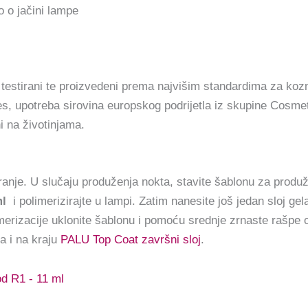
o o jačini lampe
 testirani te proizvedeni prema najvišim standardima za koz
, upotreba sirovina europskog podrijetla iz skupine Cosmet
i na životinjama.
ranje. U slučaju produženja nokta, stavite šablonu za produ
ml
i polimerizirajte u lampi. Zatim nanesite još jedan sloj gela
erizacije uklonite šablonu i pomoću srednje zrnaste rašpe o
ka i na kraju
PALU Top Coat završni sloj
.