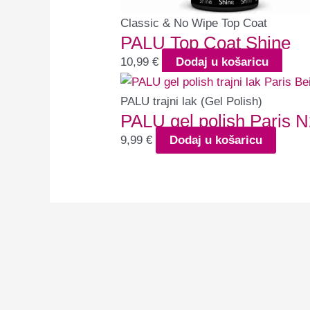
Classic & No Wipe Top Coat
PALU Top Coat Shine
10,99
€
Dodaj u košaricu
PALU trajni lak (Gel Polish)
PALU gel polish Paris 
9,99
€
Dodaj u košaricu