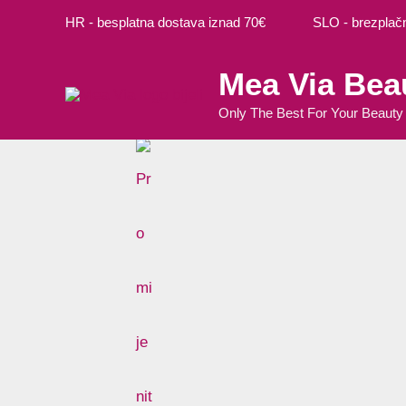
Preskoči
HR - besplatna dostava iznad 70€ SLO - brezplačna
na
sadržaj
Mea Via Bea
Only The Best For Your Beauty