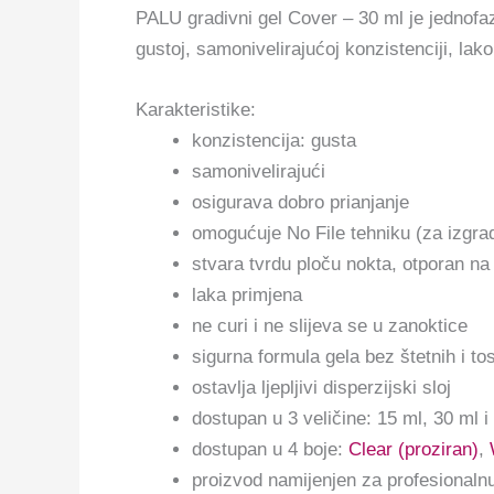
PALU gradivni gel Cover – 30 ml je jednofaz
gustoj, samonivelirajućoj konzistenciji, lak
Karakteristike:
konzistencija: gusta
samonivelirajući
osigurava dobro prianjanje
omogućuje No File tehniku (za izgra
stvara tvrdu ploču nokta, otporan na 
laka primjena
ne curi i ne slijeva se u zanoktice
sigurna formula gela bez štetnih i tos
ostavlja ljepljivi disperzijski sloj
dostupan u 3 veličine: 15 ml, 30 ml i
dostupan u 4 boje:
Clear (proziran)
,
proizvod namijenjen za profesionaln