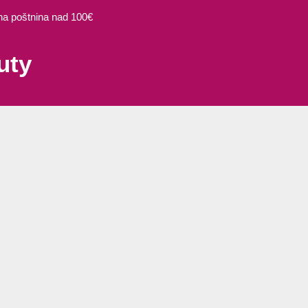
 poštnina nad 100€
uty