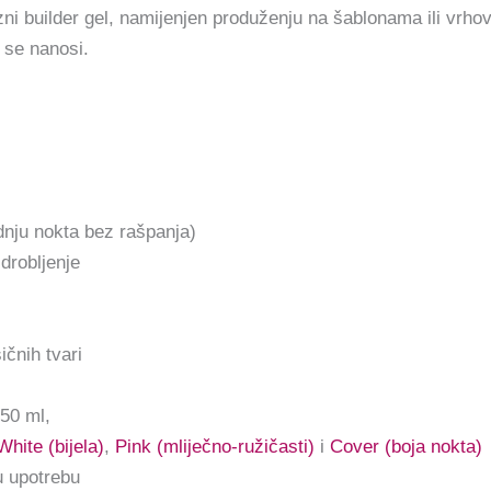
ni builder gel, namijenjen produženju na šablonama ili vrhov
o se nanosi.
dnju nokta bez rašpanja)
drobljenje
ičnih tvari
 50 ml,
White (bijela)
,
Pink (mliječno-ružičasti)
i
Cover (boja nokta)
u upotrebu