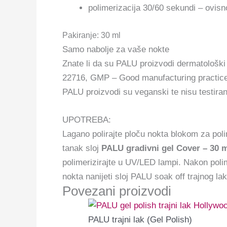
polimerizacija 30/60 sekundi – ovisn
Pakiranje: 30 ml
Samo nabolje za vaše nokte
Znate li da su PALU proizvodi dermatološki
22716, GMP – Good manufacturing practices
PALU proizvodi su veganski te nisu testiran
UPOTREBA:
Lagano polirajte ploču nokta blokom za poli
tanak sloj
PALU gradivni gel Cover – 30 
polimerizirajte u UV/LED lampi. Nakon polim
nokta nanijeti sloj PALU soak off trajnog la
Povezani proizvodi
PALU trajni lak (Gel Polish)