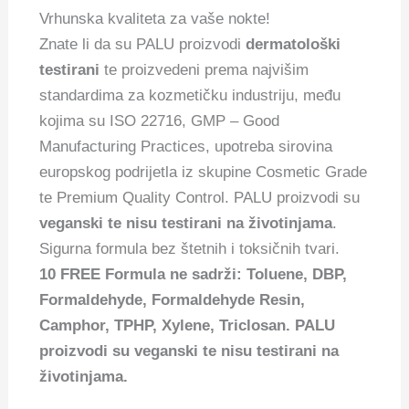
Vrhunska kvaliteta za vaše nokte!
Znate li da su PALU proizvodi
dermatološki
testirani
te proizvedeni prema najvišim
standardima za kozmetičku industriju, među
kojima su ISO 22716, GMP – Good
Manufacturing Practices, upotreba sirovina
europskog podrijetla iz skupine Cosmetic Grade
te Premium Quality Control. PALU proizvodi su
veganski te nisu testirani na životinjama
.
Sigurna formula bez štetnih i toksičnih tvari.
10 FREE Formula ne sadrži: Toluene, DBP,
Formaldehyde, Formaldehyde Resin,
Camphor, TPHP, Xylene, Triclosan. PALU
proizvodi su veganski te nisu testirani na
životinjama.