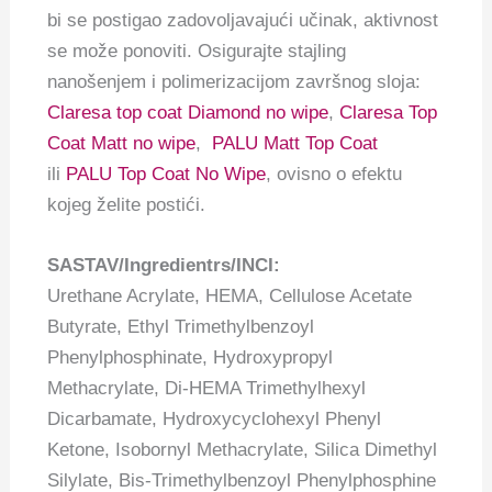
bi se postigao zadovoljavajući učinak, aktivnost
se može ponoviti. Osigurajte stajling
nanošenjem i polimerizacijom završnog sloja:
Claresa top coat Diamond no wipe
,
Claresa Top
Coat Matt no wipe
,
PALU Matt Top Coat
ili
PALU Top Coat No Wipe
, ovisno o efektu
kojeg želite postići.
SASTAV/Ingredientrs/INCI:
Urethane Acrylate, HEMA, Cellulose Acetate
Butyrate, Ethyl Trimethylbenzoyl
Phenylphosphinate, Hydroxypropyl
Methacrylate, Di-HEMA Trimethylhexyl
Dicarbamate, Hydroxycyclohexyl Phenyl
Ketone, Isobornyl Methacrylate, Silica Dimethyl
Silylate, Bis-Trimethylbenzoyl Phenylphosphine