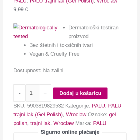
PALU
,
PALU trajni lak (Gel Polish)
,
Wroclaw
9,99
€
Dermatološki testiran
proizvod
Bez štetnih i toksičnih tvari
Vegan & Cruelty Free
Dostupnost:
Na zalihi
-
+
Dodaj u košaricu
SKU:
5903819829532
Kategorije:
PALU
,
PALU
trajni lak (Gel Polish)
,
Wroclaw
Oznake:
gel
polish
,
trajni lak
,
Wroclaw
Marka:
PALU
Sigurno online plaćanje