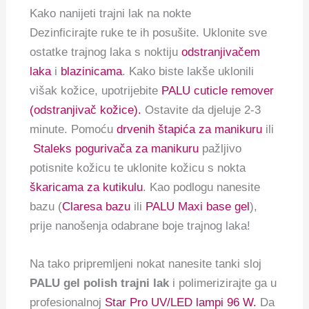
Kako nanijeti trajni lak na nokte
Dezinficirajte ruke te ih posušite. Uklonite sve
ostatke trajnog laka s noktiju
odstranjivačem
laka
i
blazinicama
. Kako biste lakše uklonili
višak kožice, upotrijebite
PALU cuticle remover
(odstranjivač kožice).
Ostavite da djeluje 2-3
minute. Pomoću
drvenih štapića za manikuru
ili
Staleks pogurivača za manikuru
pažljivo
potisnite kožicu te uklonite kožicu s nokta
škaricama za kutikulu
. Kao podlogu nanesite
bazu (
Claresa bazu
ili
PALU Maxi base gel
),
prije nanošenja odabrane boje trajnog laka!
Na tako pripremljeni nokat nanesite tanki sloj
PALU gel polish trajni lak
i polimerizirajte ga u
profesionalnoj
Star Pro UV/LED lampi 96 W.
Da