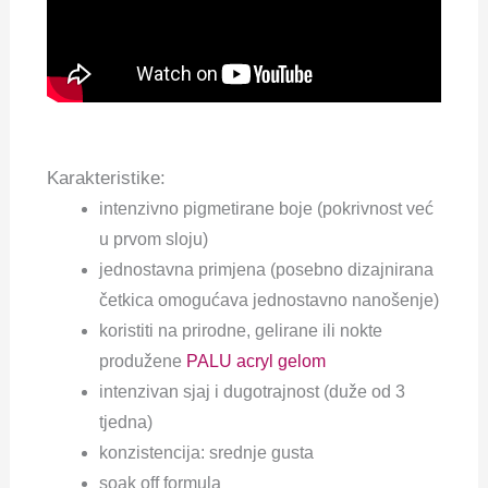
Karakteristike:
intenzivno pigmetirane boje (pokrivnost već
u prvom sloju)
jednostavna primjena (posebno dizajnirana
četkica omogućava jednostavno nanošenje)
koristiti na prirodne, gelirane ili nokte
produžene
PALU acryl gelom
intenzivan sjaj i dugotrajnost (duže od 3
tjedna)
konzistencija: srednje gusta
soak off formula