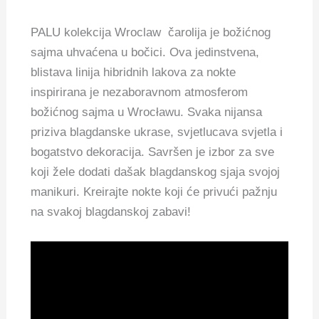
PALU kolekcija Wroclaw čarolija je božićnog
sajma uhvaćena u bočici. Ova jedinstvena,
blistava linija hibridnih lakova za nokte
inspirirana je nezaboravnom atmosferom
božićnog sajma u Wrocławu. Svaka nijansa
priziva blagdanske ukrase, svjetlucava svjetla i
bogatstvo dekoracija. Savršen je izbor za sve
koji žele dodati dašak blagdanskog sjaja svojoj
manikuri. Kreirajte nokte koji će privući pažnju
na svakoj blagdanskoj zabavi!