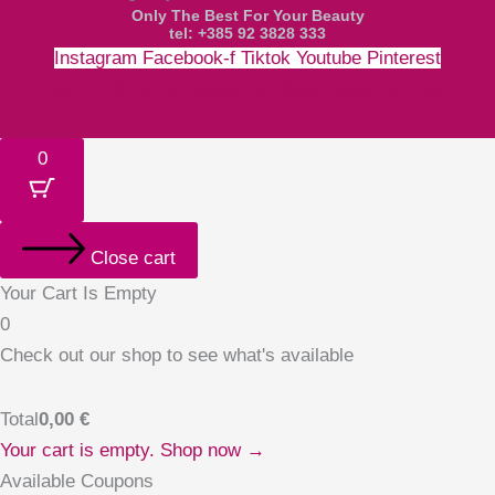
Only The Best For Your Beauty
tel: +385 92 3828 333
Instagram
Facebook-f
Tiktok
Youtube
Pinterest
Money-bill-alt
Cc-paypal
Cc-mastercard
Cc-visa
0
Close cart
Your Cart Is Empty
0
Check out our shop to see what's available
Total
0,00
€
Your cart is empty. Shop now →
Available Coupons