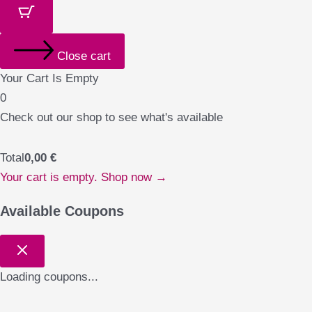
Close cart
Your Cart Is Empty
0
Check out our shop to see what's available
Total
0,00
€
Your cart is empty. Shop now →
Available Coupons
Loading coupons...