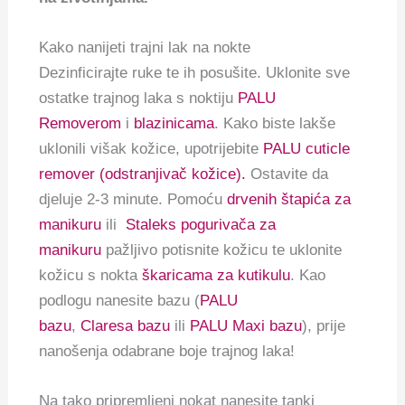
Kako nanijeti trajni lak na nokte
Dezinficirajte ruke te ih posušite. Uklonite sve
ostatke trajnog laka s noktiju
PALU
Removerom
i
blazinicama
. Kako biste lakše
uklonili višak kožice, upotrijebite
PALU cuticle
remover (odstranjivač kožice).
Ostavite da
djeluje 2-3 minute. Pomoću
drvenih štapića za
manikuru
ili
Staleks pogurivača za
manikuru
pažljivo potisnite kožicu te uklonite
kožicu s nokta
škaricama za kutikulu
. Kao
podlogu nanesite bazu (
PALU
bazu
,
Claresa bazu
ili
PALU Maxi bazu
), prije
nanošenja odabrane boje trajnog laka!
Na tako pripremljeni nokat nanesite tanki