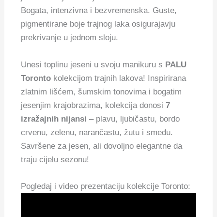
Bogata, intenzivna i bezvremenska. Guste,
pigmentirane boje trajnog laka osigurajavju
prekrivanje u jednom sloju.
Unesi toplinu jeseni u svoju manikuru s
PALU
Toronto
kolekcijom trajnih lakova! Inspirirana
zlatnim lišćem, šumskim tonovima i bogatim
jesenjim krajobrazima, kolekcija donosi
7
izražajnih nijansi
– plavu, ljubičastu, bordo
crvenu, zelenu, narančastu, žutu i smeđu.
Savršene za jesen, ali dovoljno elegantne da
traju cijelu sezonu!
Pogledaj i video prezentaciju kolekcije Toronto: