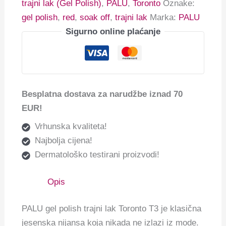
trajni lak (Gel Polish)
,
PALU
,
Toronto
Oznake:
gel polish
,
red
,
soak off
,
trajni lak
Marka:
PALU
Sigurno online plaćanje
Besplatna dostava za narudžbe iznad 70
EUR!
Vrhunska kvaliteta!
Najbolja cijena!
Dermatološko testirani proizvodi!
Opis
PALU gel polish trajni lak Toronto T3 je klasična
jesenska nijansa koja nikada ne izlazi iz mode.