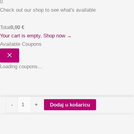
0
Check out our shop to see what's available
Total
0,00
€
Your cart is empty. Shop now →
Available Coupons
Loading coupons...
PALU
-
+
Dodaj u košaricu
gel
polish
Toronto
T3