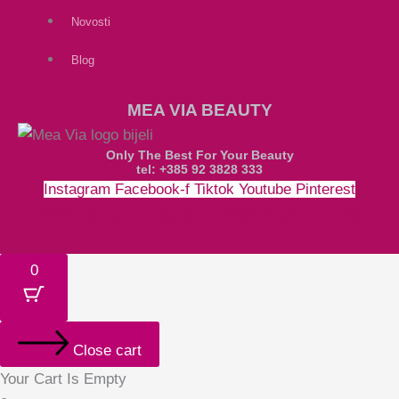
Novosti
Blog
MEA VIA BEAUTY
Only The Best For Your Beauty
tel: +385 92 3828 333
Instagram
Facebook-f
Tiktok
Youtube
Pinterest
Money-bill-alt
Cc-paypal
Cc-mastercard
Cc-visa
0
Close cart
Your Cart Is Empty