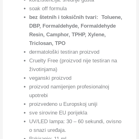
soak off formula
bez štetnih i toksičnih tvari: Toluene,
DBP, Formaldehyde, Formaldehyde
Resin, Camphor, TPHP, Xylene,
Triclosan, TPO
dermatološki testiran proizvod
Cruelty Free (proizvod nije testiran na
životinjama)
veganski proizvod
proizvod namijenjen profesionalnoj
upotrebi
proizvedeno u Europskoj uniji
sve sirovine EU porijekla
UV/LED lampa: 30 – 60 sekundi, ovisno
o snazi uređaja.
Pakiranje: 11 ml