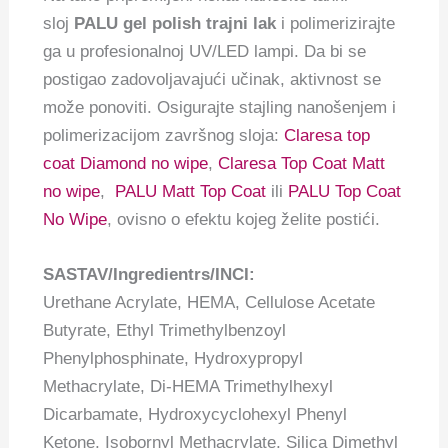
sloj
PALU gel polish trajni lak
i polimerizirajte
ga u profesionalnoj UV/LED lampi. Da bi se
postigao zadovoljavajući učinak, aktivnost se
može ponoviti. Osigurajte stajling nanošenjem i
polimerizacijom završnog sloja:
Claresa top
coat Diamond no wipe
,
Claresa Top Coat Matt
no wipe
,
PALU Matt Top Coat
ili
PALU Top Coat
No Wipe
, ovisno o efektu kojeg želite postići.
SASTAV/Ingredientrs/INCI:
Urethane Acrylate, HEMA, Cellulose Acetate
Butyrate, Ethyl Trimethylbenzoyl
Phenylphosphinate, Hydroxypropyl
Methacrylate, Di-HEMA Trimethylhexyl
Dicarbamate, Hydroxycyclohexyl Phenyl
Ketone, Isobornyl Methacrylate, Silica Dimethyl