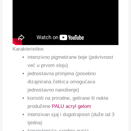
Karakteristike:
intenzivno pigmetirane boje (pokrivnost
već u prvom sloju)
jednostavna primjena (posebno
dizajnirana četkica omogućava
jednostavno nanošenje)
koristiti na prirodne, gelirane ili nokte
produžene
PALU acryl gelom
intenzivan sjaj i dugotrajnost (duže od 3
tjedna)
konzistencija: srednje gusta