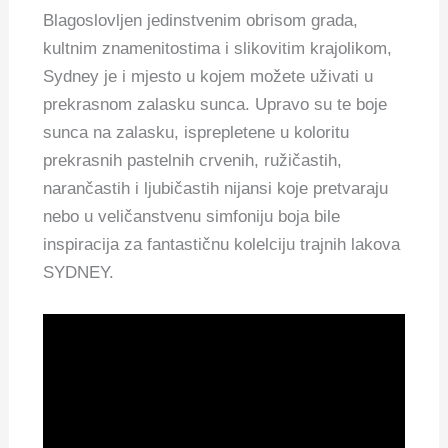
Blagoslovljen jedinstvenim obrisom grada,
kultnim znamenitostima i slikovitim krajolikom,
Sydney je i mjesto u kojem možete uživati ​​u
prekrasnom zalasku sunca. Upravo su te boje
sunca na zalasku, isprepletene u koloritu
prekrasnih pastelnih crvenih, ružičastih,
narančastih i ljubičastih nijansi koje pretvaraju
nebo u veličanstvenu simfoniju boja bile
inspiracija za fantastičnu kolelciju trajnih lakova
SYDNEY.