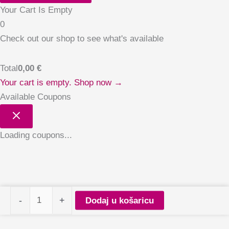
Your Cart Is Empty
0
Check out our shop to see what's available
Total
0,00
€
Your cart is empty. Shop now →
Available Coupons
Loading coupons...
PALU
-
+
Dodaj u košaricu
gel
polish