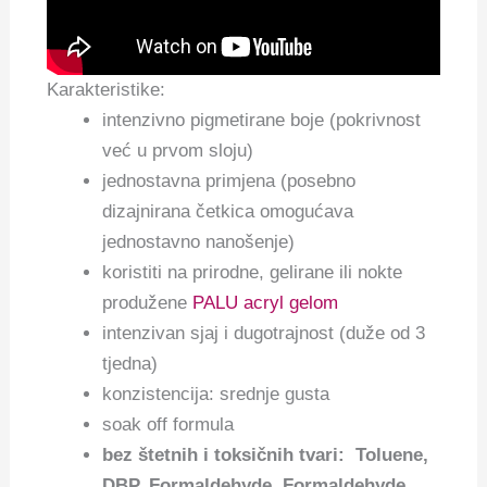
Karakteristike:
intenzivno pigmetirane boje (pokrivnost
već u prvom sloju)
jednostavna primjena (posebno
dizajnirana četkica omogućava
jednostavno nanošenje)
koristiti na prirodne, gelirane ili nokte
produžene
PALU acryl gelom
intenzivan sjaj i dugotrajnost (duže od 3
tjedna)
konzistencija: srednje gusta
soak off formula
bez štetnih i toksičnih tvari: Toluene,
DBP, Formaldehyde, Formaldehyde