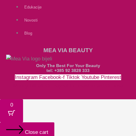
Edukacije
Novosti
Blog
MEA VIA BEAUTY
Only The Best For Your Beauty
tel: +385 92 3828 333
Instagram
Facebook-f
Tiktok
Youtube
Pinterest
Money-bill-alt
Cc-paypal
Cc-mastercard
Cc-visa
0
Close cart