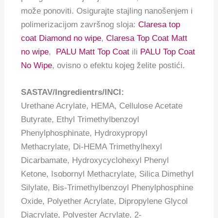
može ponoviti. Osigurajte stajling nanošenjem i
polimerizacijom završnog sloja:
Claresa top
coat Diamond no wipe
,
Claresa Top Coat Matt
no wipe
,
PALU Matt Top Coat
ili
PALU Top Coat
No Wipe
, ovisno o efektu kojeg želite postići.
SASTAV/Ingredientrs/INCI:
Urethane Acrylate, HEMA, Cellulose Acetate
Butyrate, Ethyl Trimethylbenzoyl
Phenylphosphinate, Hydroxypropyl
Methacrylate, Di-HEMA Trimethylhexyl
Dicarbamate, Hydroxycyclohexyl Phenyl
Ketone, Isobornyl Methacrylate, Silica Dimethyl
Silylate, Bis-Trimethylbenzoyl Phenylphosphine
Oxide, Polyether Acrylate, Dipropylene Glycol
Diacrylate, Polyester Acrylate, 2-