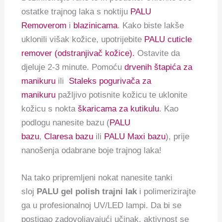
ostatke trajnog laka s noktiju
PALU
Removerom
i
blazinicama
. Kako biste lakše
uklonili višak kožice, upotrijebite
PALU cuticle
remover (odstranjivač kožice).
Ostavite da
djeluje 2-3 minute. Pomoću
drvenih štapića za
manikuru
ili
Staleks pogurivača za
manikuru
pažljivo potisnite kožicu te uklonite
kožicu s nokta
škaricama za kutikulu
. Kao
podlogu nanesite bazu (
PALU
bazu
,
Claresa bazu
ili
PALU Maxi bazu
), prije
nanošenja odabrane boje trajnog laka!
Na tako pripremljeni nokat nanesite tanki
sloj
PALU gel polish trajni lak
i polimerizirajte
ga u profesionalnoj UV/LED lampi. Da bi se
postigao zadovoljavajući učinak, aktivnost se