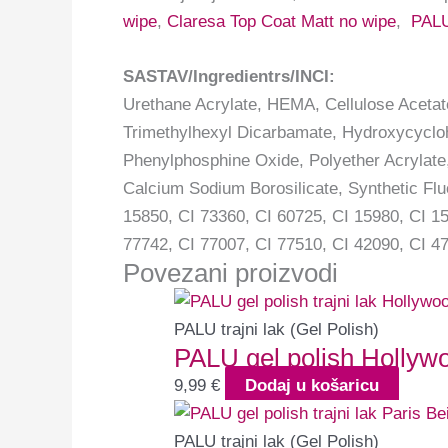
wipe
,
Claresa Top Coat Matt no wipe
,
PALU
SASTAV/Ingredientrs/INCI:
Urethane Acrylate, HEMA, Cellulose Acetat
Trimethylhexyl Dicarbamate, Hydroxycyclohe
Phenylphosphine Oxide, Polyether Acrylate,
Calcium Sodium Borosilicate, Synthetic Flu
15850, CI 73360, CI 60725, CI 15980, CI 15
77742, CI 77007, CI 77510, CI 42090, CI 47
Povezani proizvodi
PALU trajni lak (Gel Polish)
PALU gel polish Hollyw
9,99
€
Dodaj u košaricu
PALU trajni lak (Gel Polish)