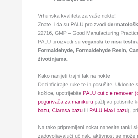
Vrhunska kvaliteta za vaše nokte!
Znate li da su PALU proizvodi
dermatološki
22716, GMP – Good Manufacturing Practices
PALU proizvodi su
veganski te nisu testir
Formaldehyde, Formaldehyde Resin, Camph
životinjama.
Kako nanijeti trajni lak na nokte
Dezinficirajte ruke te ih posušite. Uklonite 
kožice, upotrijebite
PALU cuticle remover (o
pogurivača za manikuru
pažljivo potisnite 
bazu
,
Claresa bazu
ili
PALU Maxi bazu
), p
Na tako pripremljeni nokat nanesite tanki s
zadovoljavajući učinak, aktivnost se može p