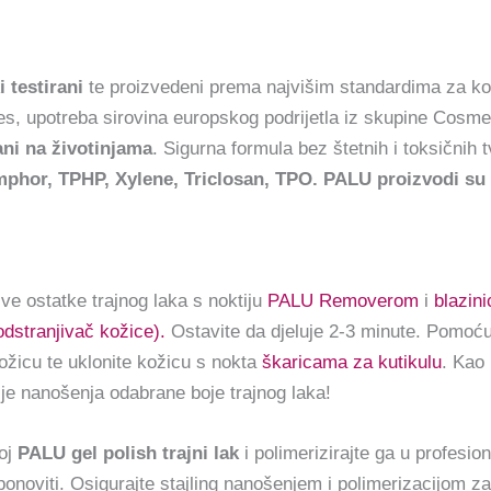
 testirani
te proizvedeni prema najvišim standardima za ko
, upotreba sirovina europskog podrijetla iz skupine Cosme
ani na životinjama
. Sigurna formula bez štetnih i toksičnih t
or, TPHP, Xylene, Triclosan, TPO. PALU proizvodi su ve
sve ostatke trajnog laka s noktiju
PALU Removerom
i
blazin
dstranjivač kožice).
Ostavite da djeluje 2-3 minute. Pomoć
kožicu te uklonite kožicu s nokta
škaricama za kutikulu
. Kao
rije nanošenja odabrane boje trajnog laka!
loj
PALU gel polish trajni lak
i polimerizirajte ga u profesi
onoviti. Osigurajte stajling nanošenjem i polimerizacijom z