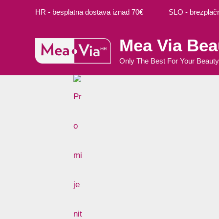
Preskoči
HR - besplatna dostava iznad 70€ SLO - brezplačna
na
sadržaj
Mea Via Bea
Only The Best For Your Beauty