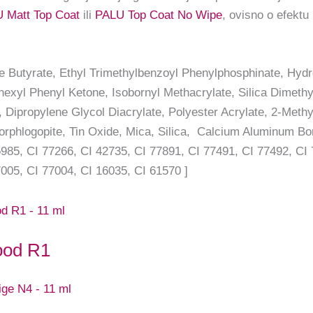
 Matt Top Coat
ili
PALU Top Coat No Wipe
, ovisno o efektu 
e Butyrate, Ethyl Trimethylbenzoyl Phenylphosphinate, Hy
xyl Phenyl Ketone, Isobornyl Methacrylate, Silica Dimethyl
 Dipropylene Glycol Diacrylate, Polyester Acrylate, 2-Meth
orphlogopite, Tin Oxide, Mica, Silica, Calcium Aluminum Bor
985, CI 77266, CI 42735, CI 77891, CI 77491, CI 77492, CI 
005, CI 77004, CI 16035, CI 61570 ]
ood R1