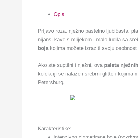
Opis
Prljavo roza, nježno pastelno ljubičasta, pla
nijansi kave s mlijekom i malo ludila sa sr
boja
kojima možete izraziti svoju osobnost i
Ako ste suptilni i nježni, ova
paleta nježnih
kolekciji se nalaze i srebrni glitteri kojima 
Petersburg.
Karakteristike:
intenzivno pigmetirane boje (pokrivn