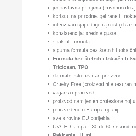
jednostavna primjena (posebno diza
koristiti na prirodne, gelirane ili no
intenzivan sjaj i dugotrajnost (duže o
konzistencija: srednje gusta
soak off formula
sigurna formula bez štetnih i toksični
Formula bez štetnih i toksičnih t
Triclosan, TPO
dermatološki testiran proizvod
Cruelty Free (proizvod nije testiran 
veganski proizvod
proizvod namijenjen profesionalnoj u
proizvedeno u Europskoj uniji
sve sirovine EU porijekla
UV/LED lampa – 30 do 60 sekundi ov
Pakiranje: 11 ml