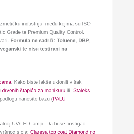
zmetičku industriju, među kojima su ISO
tic Grade te Premium Quality Control.
vari.
Formula ne sadrži: Toluene, DBP,
ganski te nisu testirani na
icama
. Kako biste lakše uklonili višak
u
drvenih štapića za manikuru
ili
Staleks
 podlogu nanesite bazu (
PALU
onalnoj UV/LED lampi. Da bi se postigao
avršnog sloja:
Claresa top coat Diamond no