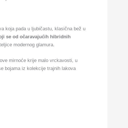
iva koja pada u ljubičastu, klasična bež u
ji se od očaravajućih hibridnih
iteljice modernog glamura.
ove mirnoće krije malo vrckavosti, u
e se bojama iz kolekcije trajnih lakova