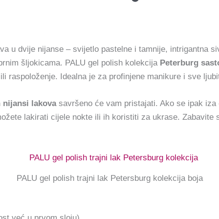
va u dvije nijanse – svijetlo pastelne i tamnije, intrigantna s
ebrnim šljokicama. PALU gel polish kolekcija
Peterburg sasto
li raspoloženje. Idealna je za profinjene manikure i sve ljub
 nijansi lakova
savršeno će vam pristajati. Ako se ipak iza 
možete lakirati cijele nokte ili ih koristiti za ukrase. Zabavit
PALU gel polish trajni lak Petersburg kolekcija boja
ost već u prvom sloju)