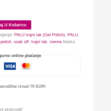
aj U Košaricu
egorije:
PALU trajni lak (Gel Polish)
,
PALU
,
 polish
,
soak off
,
trajni lak
,
vienna
Marka:
gurno online plaćanje
narudžbe iznad 70 EUR!
ni proizvodi!