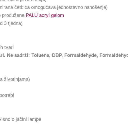
jnirana četkica omogućava jednostavno nanošenje)
kte produžene
PALU acryl gelom
d 3 tjedna)
h tvari
vari. Ne sadrži: Toluene, DBP, Formaldehyde, Formaldeh
na životinjama)
potrebi
isno o jačini lampe