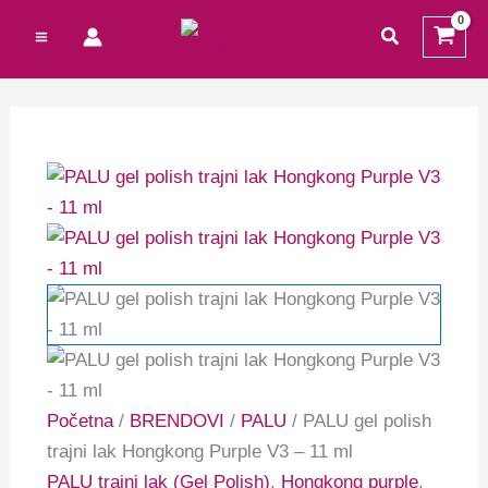
Preskoči
Cart
traži
na
Total:
sadržaj
Početna
/
BRENDOVI
/
PALU
/ PALU gel polish
trajni lak Hongkong Purple V3 – 11 ml
PALU trajni lak (Gel Polish)
,
Hongkong purple
,