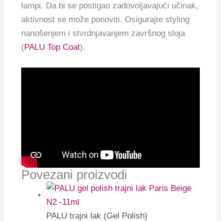
lampi. Da bi se postigao zadovoljavajući učinak,
aktivnost se može ponoviti. Osigurajte styling
nanošenjem i stvrdnjavanjem završnog sloja
(
PALU Top Coat
).
Povezani proizvodi
PALU trajni lak (Gel Polish)