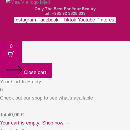
Only The Best For Your Beauty
tel: +385 92 3828 333
Instagram
Facebook-f
Tiktok
Youtube
Pinterest
Money-bill-alt
Cc-paypal
Cc-mastercard
Cc-visa
0
Close cart
Your Cart Is Empty
0
Check out our shop to see what's available
Total
0,00
€
Your cart is empty. Shop now →