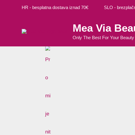
Preskoči
HR - besplatna dostava iznad 70€ SLO - brezplačna
na
sadržaj
Mea Via Bea
Only The Best For Your Beauty