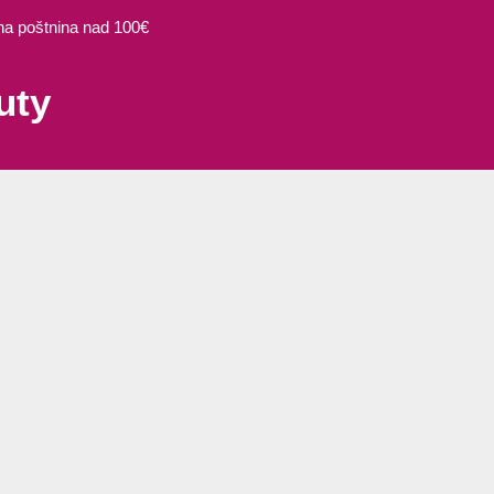
 poštnina nad 100€
uty