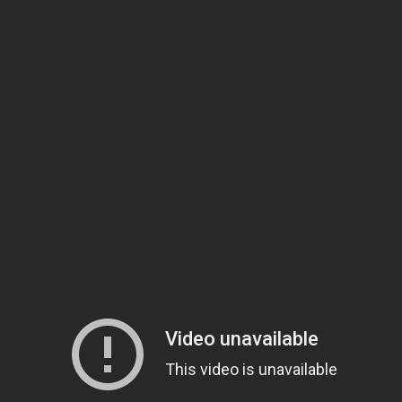
 sve ostatke trajnog laka s noktiju odstranjivačem laka i
blaz
dstranjivač kožice).
Ostavite da djeluje 2-3 minute. Pomoć
potisnite kožicu te uklonite kožicu s nokta. Kao podlogu nane
ALU gel polish trajni lak Glass GE11.
lstic UV/LED lampi
. Osigurajte dugotrajnost i sjal vašeg st
 testirani te proizvedeni prema najvišim standardima za koz
, upotreba sirovina europskog podrijetla iz skupine Cosmet
i na životinjama.