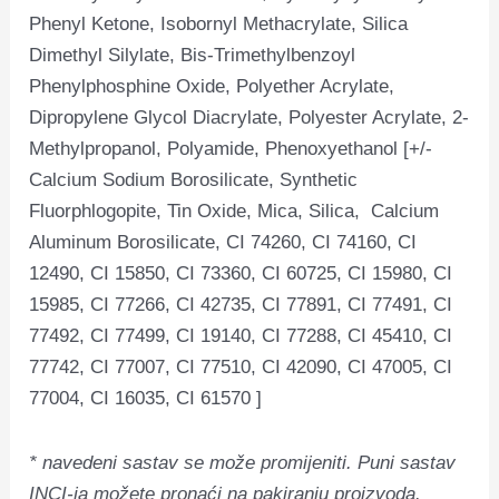
Phenyl Ketone, Isobornyl Methacrylate, Silica
Dimethyl Silylate, Bis-Trimethylbenzoyl
Phenylphosphine Oxide, Polyether Acrylate,
Dipropylene Glycol Diacrylate, Polyester Acrylate, 2-
Methylpropanol, Polyamide, Phenoxyethanol [+/-
Calcium Sodium Borosilicate, Synthetic
Fluorphlogopite, Tin Oxide, Mica, Silica, Calcium
Aluminum Borosilicate, CI 74260, CI 74160, CI
12490, CI 15850, CI 73360, CI 60725, CI 15980, CI
15985, CI 77266, CI 42735, CI 77891, CI 77491, CI
77492, CI 77499, CI 19140, CI 77288, CI 45410, CI
77742, CI 77007, CI 77510, CI 42090, CI 47005, CI
77004, CI 16035, CI 61570 ]
* navedeni sastav se može promijeniti.
Puni sastav
INCI-ja možete pronaći na pakiranju proizvoda.