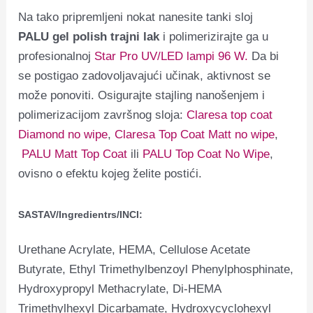
Na tako pripremljeni nokat nanesite tanki sloj
PALU gel polish trajni lak
i polimerizirajte ga u
profesionalnoj
Star Pro UV/LED lampi 96 W.
Da bi
se postigao zadovoljavajući učinak, aktivnost se
može ponoviti. Osigurajte stajling nanošenjem i
polimerizacijom završnog sloja:
Claresa top coat
Diamond no wipe
,
Claresa Top Coat Matt no wipe
,
PALU Matt Top Coat
ili
PALU Top Coat No Wipe
,
ovisno o efektu kojeg želite postići.
SASTAV/Ingredientrs/INCI:
Urethane Acrylate, HEMA, Cellulose Acetate
Butyrate, Ethyl Trimethylbenzoyl Phenylphosphinate,
Hydroxypropyl Methacrylate, Di-HEMA
Trimethylhexyl Dicarbamate, Hydroxycyclohexyl