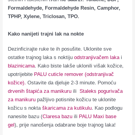
Formaldehyde, Formaldehyde Resin, Camphor,
TPHP, Xylene, Triclosan, TPO.
Kako nanijeti trajni lak na nokte
Dezinficirajte ruke te ih posušite. Uklonite sve
ostatke trajnog laka s noktiju
odstranjivačem laka
i
blazinicama
. Kako biste lakše uklonili višak kožice,
upotrijebite
PALU cuticle remover (odstranjivač
kožice).
Ostavite da djeluje 2-3 minute. Pomoću
drvenih štapića za manikuru
ili
Staleks pogurivača
za manikuru
pažljivo potisnite kožicu te uklonite
kožicu s nokta
škaricama za kutikulu
. Kao podlogu
nanesite bazu (
Claresa bazu
ili
PALU Maxi base
gel
), prije nanošenja odabrane boje trajnog laka!