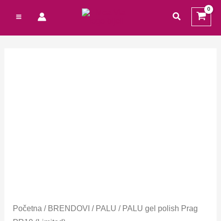
Preskoči
Cart
traži
na
Total:
sadržaj
PALU
gel
polish
Prag
PR10
(Limited)
količina
Početna
/
BRENDOVI
/
PALU
/ PALU gel polish Prag