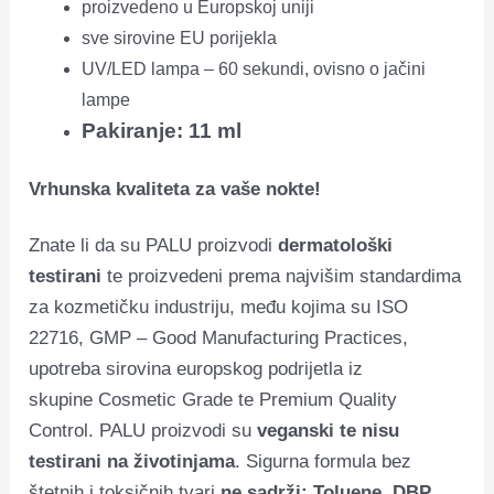
proizvedeno u Europskoj uniji
sve sirovine EU porijekla
UV/LED lampa – 60 sekundi, ovisno o jačini
lampe
Pakiranje: 11 ml
Vrhunska kvaliteta za vaše nokte!
Znate li da su PALU proizvodi
dermatološki
testirani
te proizvedeni prema najvišim standardima
za kozmetičku industriju, među kojima su ISO
22716, GMP – Good Manufacturing Practices,
upotreba sirovina europskog podrijetla iz
skupine Cosmetic Grade te Premium Quality
Control. PALU proizvodi su
veganski te nisu
testirani na životinjama
. Sigurna formula bez
štetnih i toksičnih tvari
ne sadrži: Toluene, DBP,