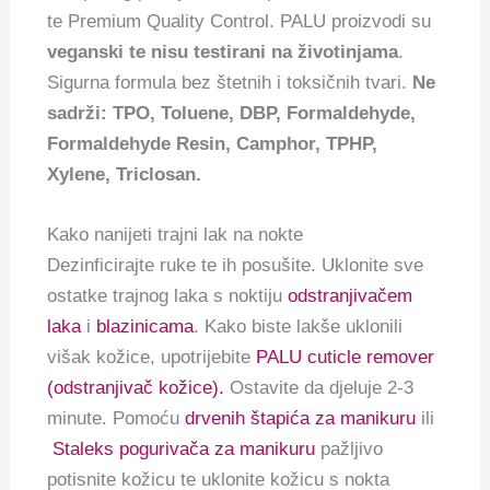
te Premium Quality Control. PALU proizvodi su
veganski te nisu testirani na životinjama
.
Sigurna formula bez štetnih i toksičnih tvari.
Ne
sadrži: TPO, Toluene, DBP, Formaldehyde,
Formaldehyde Resin, Camphor, TPHP,
Xylene, Triclosan.
Kako nanijeti trajni lak na nokte
Dezinficirajte ruke te ih posušite. Uklonite sve
ostatke trajnog laka s noktiju
odstranjivačem
laka
i
blazinicama
. Kako biste lakše uklonili
višak kožice, upotrijebite
PALU cuticle remover
(odstranjivač kožice).
Ostavite da djeluje 2-3
minute. Pomoću
drvenih štapića za manikuru
ili
Staleks pogurivača za manikuru
pažljivo
potisnite kožicu te uklonite kožicu s nokta