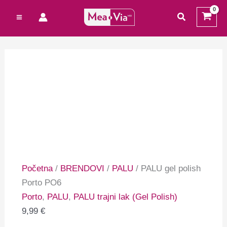
Preskoči
Cart
traži
na
Total:
sadržaj
Početna
/
BRENDOVI
/
PALU
/ PALU gel polish
Porto PO6
Porto
,
PALU
,
PALU trajni lak (Gel Polish)
9,99
€