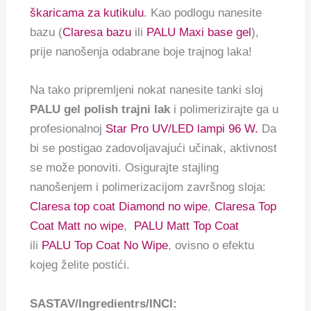
škaricama za kutikulu
. Kao podlogu nanesite
bazu (
Claresa bazu
ili
PALU Maxi base gel
),
prije nanošenja odabrane boje trajnog laka!
Na tako pripremljeni nokat nanesite tanki sloj
PALU gel polish trajni lak
i polimerizirajte ga u
profesionalnoj
Star Pro UV/LED lampi 96 W.
Da
bi se postigao zadovoljavajući učinak, aktivnost
se može ponoviti. Osigurajte stajling
nanošenjem i polimerizacijom završnog sloja:
Claresa top coat Diamond no wipe
,
Claresa Top
Coat Matt no wipe
,
PALU Matt Top Coat
ili
PALU Top Coat No Wipe
, ovisno o efektu
kojeg želite postići.
SASTAV/Ingredientrs/INCI: