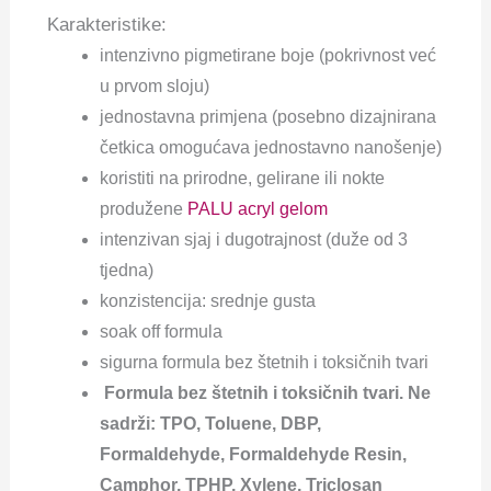
Karakteristike:
intenzivno pigmetirane boje (pokrivnost već
u prvom sloju)
jednostavna primjena (posebno dizajnirana
četkica omogućava jednostavno nanošenje)
koristiti na prirodne, gelirane ili nokte
produžene
PALU acryl gelom
intenzivan sjaj i dugotrajnost (duže od 3
tjedna)
konzistencija: srednje gusta
soak off formula
sigurna formula bez štetnih i toksičnih tvari
Formula bez štetnih i toksičnih tvari. Ne
sadrži: TPO, Toluene, DBP,
Formaldehyde, Formaldehyde Resin,
Camphor, TPHP, Xylene, Triclosan