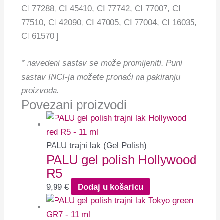
CI 77288, CI 45410, CI 77742, CI 77007, CI
77510, CI 42090, CI 47005, CI 77004, CI 16035,
CI 61570 ]
* navedeni sastav se može promijeniti.
Puni
sastav INCI-ja možete pronaći na pakiranju
proizvoda.
Povezani proizvodi
PALU trajni lak (Gel Polish)
PALU gel polish Hollywood
R5
9,99
€
Dodaj u košaricu