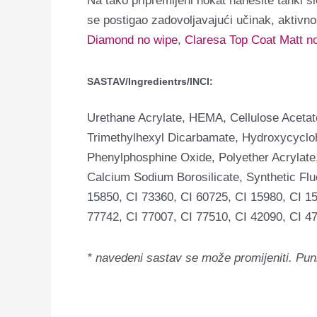
Na tako pripremljeni nokat nanesite tanki s
se postigao zadovoljavajući učinak, aktivno
Diamond no wipe
,
Claresa Top Coat Matt n
SASTAV/Ingredientrs/INCI:
Urethane Acrylate, HEMA, Cellulose Acetat
Trimethylhexyl Dicarbamate, Hydroxycyclohe
Phenylphosphine Oxide, Polyether Acrylate,
Calcium Sodium Borosilicate, Synthetic Flu
15850, CI 73360, CI 60725, CI 15980, CI 15
77742, CI 77007, CI 77510, CI 42090, CI 47
* navedeni sastav se može promijeniti.
Pun