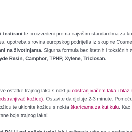
 testirani
te proizvedeni prema najvišim standardima za ko
, upotreba sirovina europskog podrijetla iz skupine Cosme
ani na životinjama
. Sigurna formula bez štetnih i toksičnih t
de Resin, Camphor, TPHP, Xylene, Triclosan.
sve ostatke trajnog laka s noktiju
odstranjivačem laka
i
blaz
dstranjivač kožice).
Ostavite da djeluje 2-3 minute. Pomoć
kožicu te uklonite kožicu s nokta
škaricama za kutikulu
. Kao
rane boje trajnog laka!