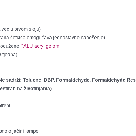
 već u prvom sloju)
irana četkica omogućava jednostavno nanošenje)
 produžene
PALU acryl gelom
3 tjedna)
i. Ne sadrži: Toluene, DBP, Formaldehyde, Formaldehyde Res
estiran na životinjama)
trebi
no o jačini lampe