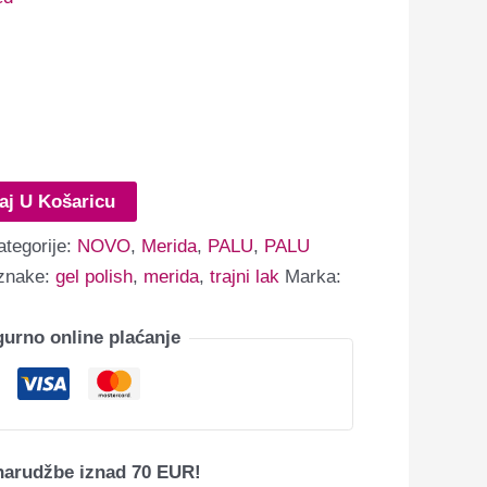
aj U Košaricu
ategorije:
NOVO
,
Merida
,
PALU
,
PALU
znake:
gel polish
,
merida
,
trajni lak
Marka:
gurno online plaćanje
narudžbe iznad 70 EUR!