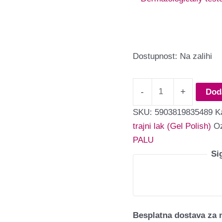
Dostupnost:
Na zalihi
-
+
Dod
SKU:
5903819835489
K
trajni lak (Gel Polish)
O
PALU
Si
Besplatna dostava za 