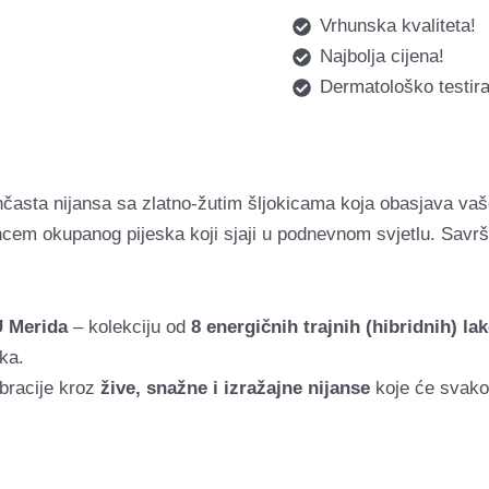
Vrhunska kvaliteta!
Najbolja cijena!
Dermatološko testira
časta nijansa sa zlatno-žutim šljokicama koja obasjava va
cem okupanog pijeska koji sjaji u podnevnom svjetlu. Savrš
 Merida
– kolekciju od
8 energičnih trajnih (hibridnih) l
ka.
vibracije kroz
žive, snažne i izražajne nijanse
koje će svakom