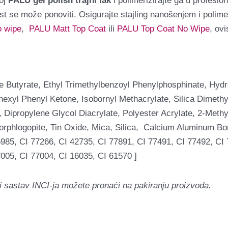
loj
PALU gel polish trajni lak
i polimerizirajte ga u profesio
st se može ponoviti. Osigurajte stajling nanošenjem i polim
o wipe
,
PALU Matt Top Coat
ili
PALU Top Coat No Wipe
, ovi
e Butyrate, Ethyl Trimethylbenzoyl Phenylphosphinate, Hy
xyl Phenyl Ketone, Isobornyl Methacrylate, Silica Dimethyl
 Dipropylene Glycol Diacrylate, Polyester Acrylate, 2-Meth
orphlogopite, Tin Oxide, Mica, Silica, Calcium Aluminum Bor
985, CI 77266, CI 42735, CI 77891, CI 77491, CI 77492, CI 
005, CI 77004, CI 16035, CI 61570 ]
i sastav INCI-ja možete pronaći na pakiranju proizvoda.