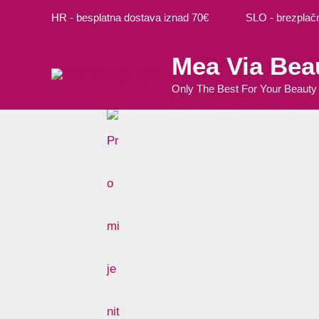
Preskoči
HR - besplatna dostava iznad 70€ SLO - brezplačna
na
sadržaj
Mea Via Bea
Only The Best For Your Beauty