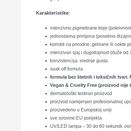
Karakteristike:
intenzivno pigmetirane boje (pokrivnost
jednostavna primjena (posebno dizajn
koristiti na prirodne, gelirane ili nokte
intenzivan sjaj i dugotrajnost (duže od 
konzistencija: srednje gusta
soak off formula
f
ormula bez štetnih i toksičnih tvar
Vegan & Cruelty Free (proizvod nije t
dermatološki testiran proizvod
proizvod namijenjen profesionalnoj upo
proizvedeno u Europskoj uniji
sve sirovine EU porijekla
UV/LED lampa – 30 do 60 sekundi, ovis