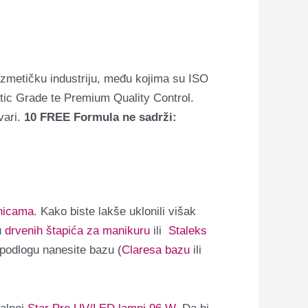
zmetičku industriju, među kojima su ISO
tic Grade te Premium Quality Control.
vari.
10 FREE Formula ne sadrži:
inicama
. Kako biste lakše uklonili višak
u
drvenih štapića za manikuru
ili
Staleks
 podlogu nanesite bazu (
Claresa bazu
ili