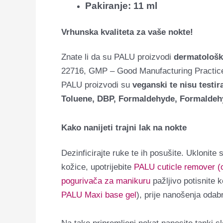
Pakiranje: 11 ml
Vrhunska kvaliteta za vaše nokte!
Znate li da su PALU proizvodi
dermatološki
22716, GMP – Good Manufacturing Practices
PALU proizvodi su
veganski te nisu testir
Toluene, DBP, Formaldehyde, Formaldehy
Kako nanijeti trajni lak na nokte
Dezinficirajte ruke te ih posušite. Uklonite 
kožice, upotrijebite
PALU cuticle remover (o
pogurivača za manikuru
pažljivo potisnite 
PALU Maxi base gel
), prije nanošenja odab