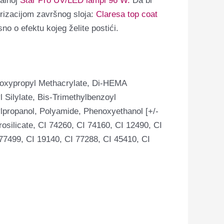
nalnoj
Star Pro UV/LED lampi 96 W.
Da bi
erizacijom završnog sloja:
Claresa top coat
sno o efektu kojeg želite postići.
droxypropyl Methacrylate, Di-HEMA
 Silylate, Bis-Trimethylbenzoyl
ylpropanol, Polyamide, Phenoxyethanol [+/-
osilicate, CI 74260, CI 74160, CI 12490, CI
77499, CI 19140, CI 77288, CI 45410, CI