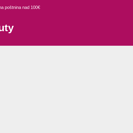
 poštnina nad 100€
uty