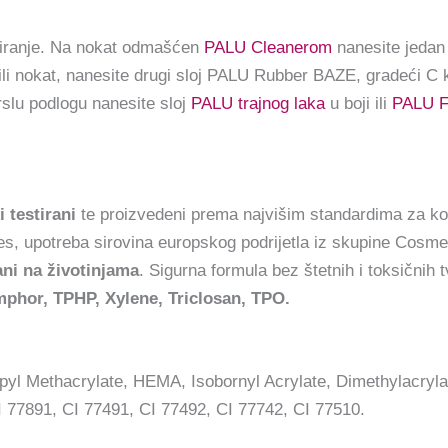
liranje. Na nokat odmašćen
PALU Cleanerom
nanesite jedan 
žili nokat, nanesite drugi sloj PALU Rubber BAZE, gradeći C k
slu podlogu nanesite sloj
PALU trajnog laka
u boji ili
PALU Fl
 testirani
te proizvedeni prema najvišim standardima za ko
, upotreba sirovina europskog podrijetla iz skupine Cosme
ani na životinjama
. Sigurna formula bez štetnih i toksičnih t
hor, TPHP, Xylene, Triclosan, TPO.
pyl Methacrylate, HEMA, Isobornyl Acrylate, Dimethylacryla
I 77891, CI 77491, CI 77492, CI 77742, CI 77510.