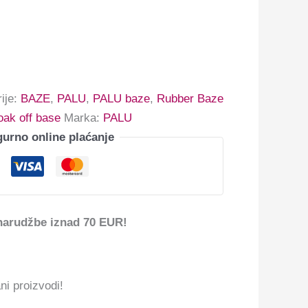
ije:
BAZE
,
PALU
,
PALU baze
,
Rubber Baze
oak off base
Marka:
PALU
gurno online plaćanje
narudžbe iznad 70 EUR!
ni proizvodi!