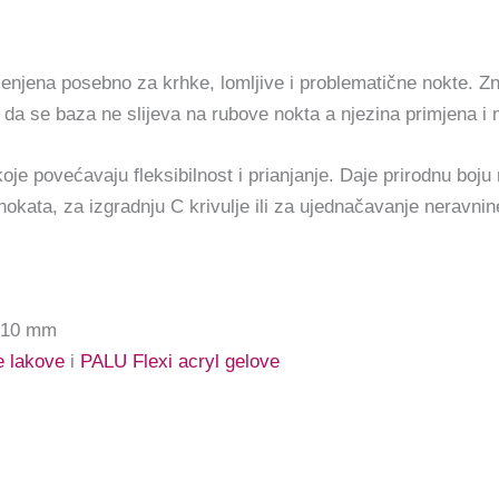
jena posebno za krhke, lomljive i problematične nokte. Zn
da se baza ne slijeva na rubove nokta a njezina primjena i m
povećavaju fleksibilnost i prianjanje. Daje prirodnu boju n
nokata, za izgradnju C krivulje ili za ujednačavanje neravnin
 10 mm
e lakove
i
PALU Flexi acryl gelove