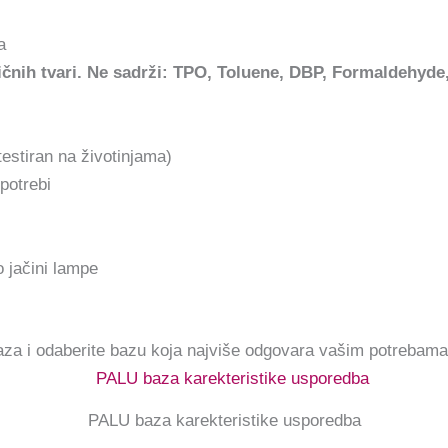
a
sičnih tvari. Ne sadrži: TPO, Toluene, DBP, Formaldehy
testiran na životinjama)
potrebi
 jačini lampe
aza i odaberite bazu koja najviše odgovara vašim potrebama
PALU baza karekteristike usporedba