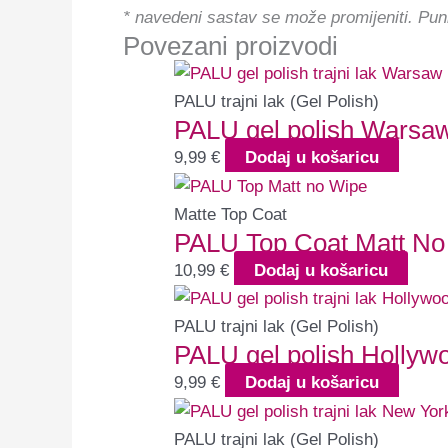
* navedeni sastav se može promijeniti.
Pun
Povezani proizvodi
PALU trajni lak (Gel Polish)
PALU gel polish Warsa
9,99
€
Dodaj u košaricu
Matte Top Coat
PALU Top Coat Matt No
10,99
€
Dodaj u košaricu
PALU trajni lak (Gel Polish)
PALU gel polish Hollyw
9,99
€
Dodaj u košaricu
PALU trajni lak (Gel Polish)