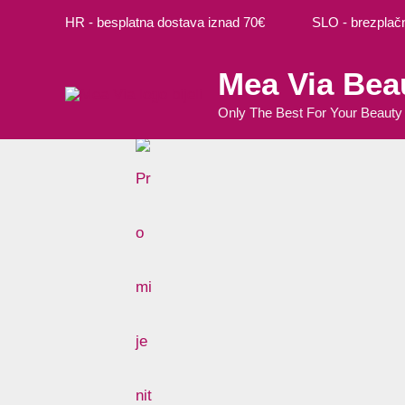
Preskoči
HR - besplatna dostava iznad 70€ SLO - brezplačna
na
sadržaj
Mea Via Bea
Only The Best For Your Beauty