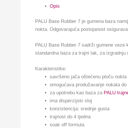
Opis
PALU Base Rubber 7 je gumena baza namijen
nokta. Odgovarajuća postojanost osigurava 
PALU Base Rubber 7 sadrži gumene veze koje 
standardna baza za trajni lak, za izgradnju 
Karakteristike:
savršeno jača oštećenu ploču nokta
omogućava produžavanje nokata do
za upotrebu kao baza za
PALU trajn
ima disperzijski sloj
konzistencija: srednje gusta
trajnost do 4 tjedna
soak off formula