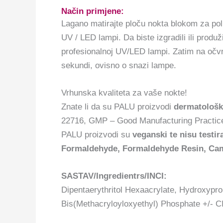
Način primjene:
Lagano matirajte ploču nokta blokom za po
UV / LED lampi. Da biste izgradili ili produ
profesionalnoj UV/LED lampi. Zatim na očvr
sekundi, ovisno o snazi lampe.
Vrhunska kvaliteta za vaše nokte!
Znate li da su PALU proizvodi
dermatološki
22716, GMP – Good Manufacturing Practices
PALU proizvodi su
veganski te nisu testir
Formaldehyde, Formaldehyde Resin, Camp
SASTAV/Ingredientrs/INCI:
Dipentaerythritol Hexaacrylate, Hydroxypro
Bis(Methacryloyloxyethyl) Phosphate +/- C