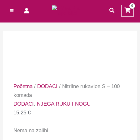
Preskoči
Cart
traži
na
Total:
sadržaj
Početna
/
DODACI
/ Nitrilne rukavice S – 100
komada
DODACI
,
NJEGA RUKU I NOGU
15,25
€
Nema na zalihi