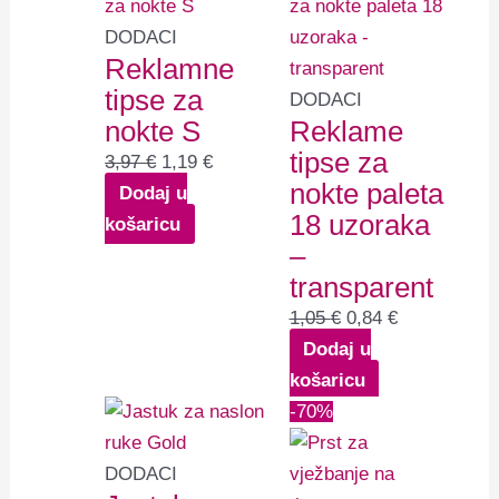
bila
je:
bila
je:
je:
1,19 €.
je:
0,84 €.
DODACI
Reklamne
3,97 €.
1,05 €.
tipse za
DODACI
nokte S
Reklame
tipse za
3,97
€
1,19
€
nokte paleta
Dodaj u
18 uzoraka
košaricu
–
transparent
1,05
€
0,84
€
Dodaj u
košaricu
Izvorna
Trenutna
-70%
cijena
cijena
bila
je:
DODACI