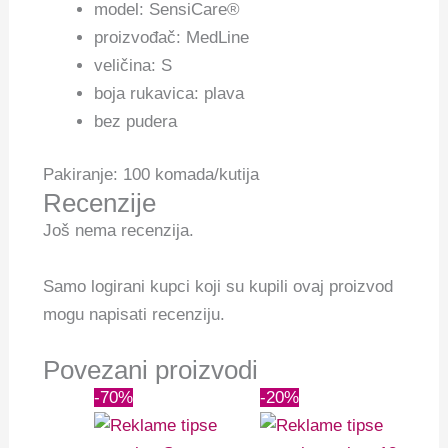
model: SensiCare®
proizvođač: MedLine
veličina: S
boja rukavica: plava
bez pudera
Pakiranje: 100 komada/kutija
Recenzije
Još nema recenzija.
Samo logirani kupci koji su kupili ovaj proizvod
mogu napisati recenziju.
Povezani proizvodi
Izvorna
Trenutna
Izvorna
Trenutna
-70%
-20%
cijena
cijena
cijena
cijena