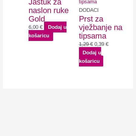
Jastuk za
je:
0,39 €.
naslon ruke
1,29 €.
DODACI
Gold
Prst za
vježbanje na
6,00
€
Dodaj u
tipsama
košaricu
1,29
€
0,39
€
Dodaj u
košaricu