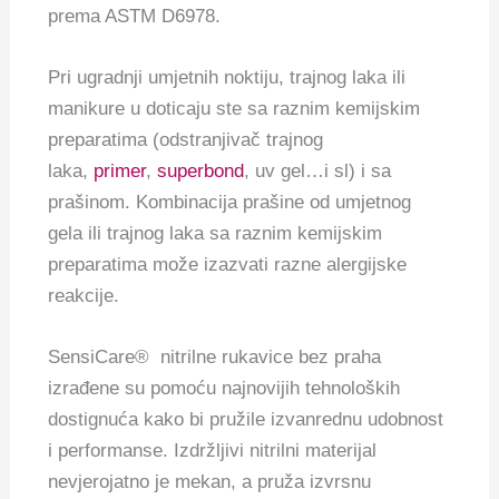
prema ASTM D6978.
Pri ugradnji umjetnih noktiju, trajnog laka ili
manikure u doticaju ste sa raznim kemijskim
preparatima (odstranjivač trajnog
laka,
primer
,
superbond
, uv gel…i sl) i sa
prašinom. Kombinacija prašine od umjetnog
gela ili trajnog laka sa raznim kemijskim
preparatima može izazvati razne alergijske
reakcije.
SensiCare® nitrilne rukavice bez praha
izrađene su pomoću najnovijih tehnoloških
dostignuća kako bi pružile izvanrednu udobnost
i performanse. Izdržljivi nitrilni materijal
nevjerojatno je mekan, a pruža izvrsnu