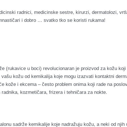
icinski radnici, medicinske sestre, kirurzi, dermatolozi, vrtl
 gimnastičari i dobro … svatko tko se koristi rukama!
(rukavice u boci) revolucionaran je proizvod za kožu koji s
ti vašu kožu od kemikalija koje mogu izazvati kontaktni dermat
će kože i ekcema – često problem onima koji rade na poslovi
 radnika, kozmetičara, frizera i tehničara za nokte.
salonu sadrže kemikalije koje nadražuju kožu, a neki od njih 