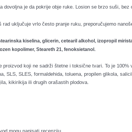
voljna je da pokrije obje ruke. Losion se brzo suši, bez osj
aš rad uključuje vrlo često pranje ruku, preporučujemo nanoš
rinska kiselina, glicerin, cetearil alkohol, izopropil mirista
kozen kopolimer, Steareth 21, fenoksietanol.
oizvod koji ne sadrži štetne i toksične tvari. To je 100% ve
a, SLS, SLES, formaldehida, toluena, propilen glikola, salicil
a, kikirikija ili drugih orašastih plodova.
zvod mogu napisati recenziju.