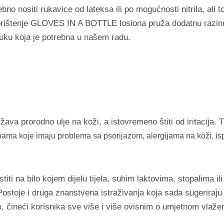
rebno nositi rukavice od lateksa ili po mogućnosti nitrila, ali 
Korištenje GLOVES IN A BOTTLE losiona pruža dodatnu razinu
ruku koja je potrebna u našem radu.
 prorodno ulje na koži, a istovremeno štiti od iritacija. 
ama koje imaju problema sa psorijazom, alergijama na koži, is
 na bilo kojem dijelu tijela, suhim laktovima, stopalima il
Postoje i druga znanstvena istraživanja koja sada sugeriraju
, čineći korisnika sve više i više ovisnim o umjetnom vlažen