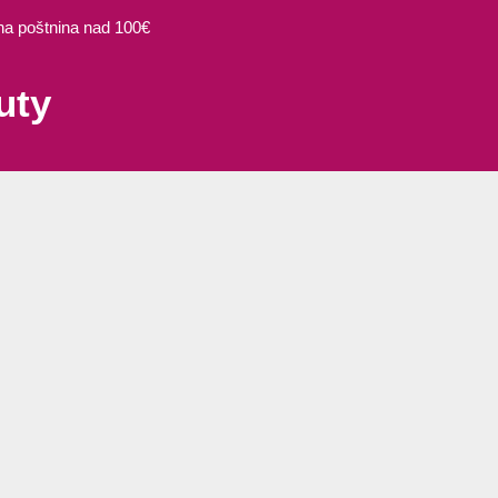
 poštnina nad 100€
uty