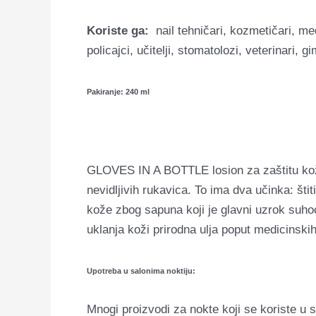
Koriste ga:
nail tehničari, kozmetičari, med
policajci, učitelji, stomatolozi, veterinari,
Pakiranje: 240 ml
GLOVES IN A BOTTLE losion za zaštitu kože 
nevidljivih rukavica. To ima dva učinka: šti
kože zbog sapuna koji je glavni uzrok suho
uklanja koži
prirodna ulja poput medicinskih
Upotreba u salonima noktiju:
Mnogi proizvodi za nokte koji se koriste u 