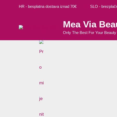
Preskoči
Izvorna
Izvorna
Trenutna
Trenutna
HR - besplatna dostava iznad 70€ SLO - brezplačna
na
cijena
cijena
cijena
cijena
sadržaj
bila
bila
je:
je:
Mea Via Bea
je:
je:
5,09 €.
5,09 €.
5,99 €.
5,99 €.
Only The Best For Your Beauty