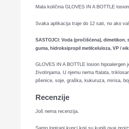
Mala količina GLOVES IN A BOTTLE losiona do
Svaka aplikacija traje do 12 sati, no ako v
SASTOJCI: Voda (pročišćena), dimetikon, stea
guma, hidroksipropil metilceluloza, VP / ei
GLOVES IN A BOTTLE losion hipoalergen je pr
životinjama. U njemu nema ftalata, triklosan
pšenice, soje, graška, kukuruza, mirisa, bojil
Recenzije
Još nema recenzija.
Samo logirani kupci koji su kupili ovaj proi