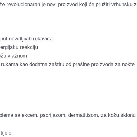
revolucionaran je novi proizvod koji će pružiti vrhunsku za
put nevidljivih rukavica
ergijsku reakciju
kožu vlažnom
 i rukama kao dodatna zaštitu od prašine proizvoda za nokte
oblema sa
ekcem, psorijazom, dermatitisom, za kožu sklonu 
tijelo.