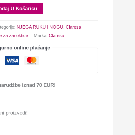
odaj U Košaricu
tegorije:
NJEGA RUKU I NOGU
,
Claresa
je za zanoktice
Marka:
Claresa
gurno online plaćanje
narudžbe iznad 70 EUR!
ni proizvodi!