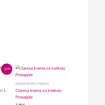
-15%
NJEGA RUKU I NOGU
in 1
Claresa krema za kutikulu
Pineapple
2,49
€