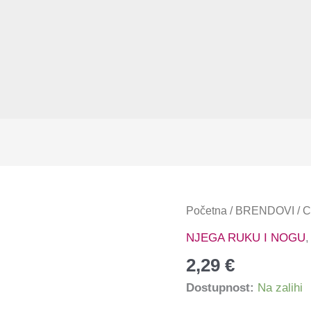
Claresa
Početna
/
BRENDOVI
/
C
ulje
NJEGA RUKU I NOGU
za
2,29
€
kutikulu
Dostupnost:
Na zalihi
Peach
količina