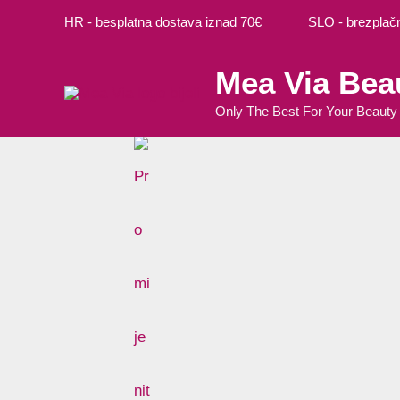
Preskoči
HR - besplatna dostava iznad 70€ SLO - brezplačna
na
sadržaj
Mea Via Bea
Only The Best For Your Beauty