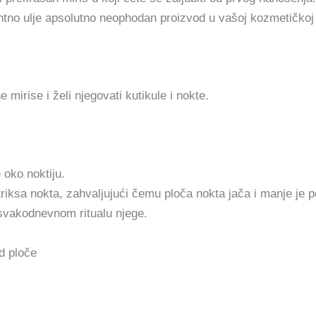
ntno ulje apsolutno neophodan proizvod u vašoj kozmetičkoj 
mirise i želi njegovati kutikule i nokte.
 oko noktiju.
triksa nokta, zahvaljujući čemu ploča nokta jača i manje je 
svakodnevnom ritualu njege.
od ploče