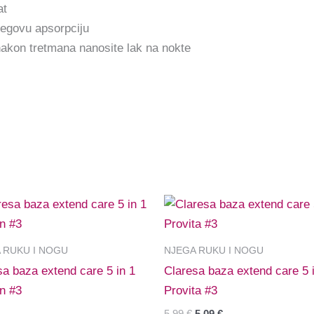
at
njegovu apsorpciju
 nakon tretmana nanosite lak na nokte
Izvorna
Trenutna
cijena
cijena
bila
je:
je:
5,09 €.
 RUKU I NOGU
NJEGA RUKU I NOGU
5,99 €.
sa baza extend care 5 in 1
Claresa baza extend care 5 
in #3
Provita #3
5,99
€
5,09
€