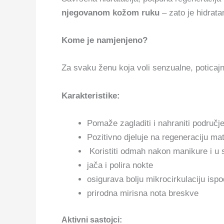
njegovanom kožom ruku
– zato je hidrata
Kome je namjenjeno?
Za svaku ženu koja voli senzualne, poticajne 
Karakteristike:
Pomaže zagladiti i nahraniti područje
Pozitivno djeluje na regeneraciju ma
Koristiti odmah nakon manikure i u 
jača i polira nokte
osigurava bolju mikrocirkulaciju isp
prirodna mirisna nota breskve
Aktivni sastojci: