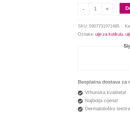
D
-
+
SKU:
5907731971485
Ka
Oznake:
ulje za kutikulu
,
ul
Si
Besplatna dostava za 
Vrhunska kvaliteta!
Najbolja cijena!
Dermatološko testira