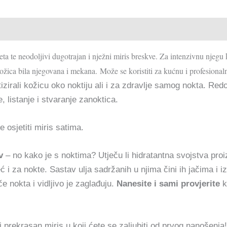
eta te neodoljivi dugotrajan i nježni miris breskve. Za intenzivnu njegu
ožica bila njegovana i mekana. Može se koristiti za kućnu i profesiona
izirali kožicu oko noktiju ali i za zdravlje samog nokta. Red
, listanje i stvaranje zanoktica.
e osjetiti miris satima.
v
– no kako je s noktima?
Utječu li hidratantna svojstva pro
eć i za nokte. Sastav ulja sadržanih u njima čini ih jačima i 
e nokta i vidljivo je zaglađuju.
Nanesite i sami provjerite
k
i prekrasan miris u koji ćete se zaljubiti od prvog nanošenja