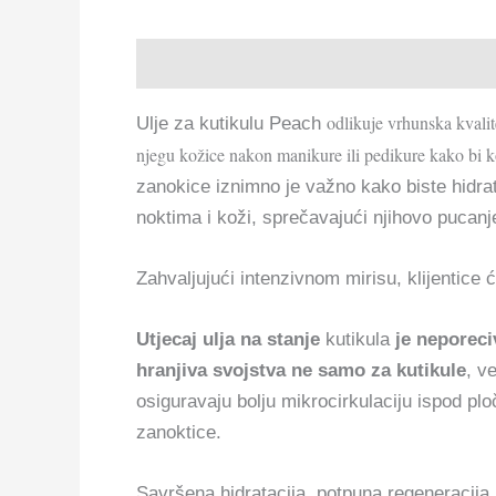
Opis
odlikuje vrhunska kvalit
Ulje za kutikulu Peach
njegu kožice nakon manikure ili pedikure kako bi k
zanokice iznimno je važno kako biste hidrat
noktima i koži, sprečavajući njihovo pucanje
Zahvaljujući intenzivnom mirisu, klijentice ć
Utjecaj ulja na stanje
kutikula
je neporeci
hranjiva svojstva ne samo za kutikule
, v
osiguravaju bolju mikrocirkulaciju ispod ploč
zanoktice.
Savršena hidratacija, potpuna regeneracija 