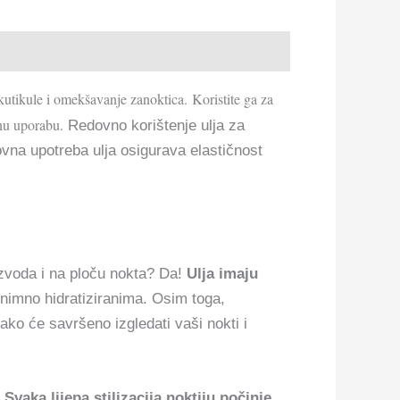
 kutikule i omekšavanje zanoktica. Koristite ga za
lnu uporabu.
Redovno korištenje ulja za
ovna upotreba ulja osigurava elastičnost
izvoda i na ploču nokta? Da!
Ulja imaju
iznimno hidratiziranima. Osim toga,
ako će savršeno izgledati vaši nokti i
!
Svaka lijepa stilizacija noktiju počinje