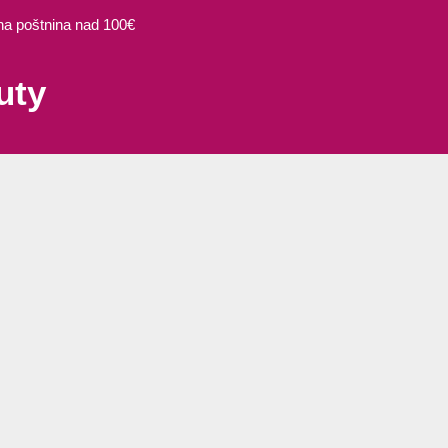
 poštnina nad 100€
uty