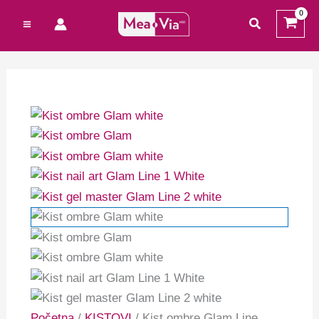
Preskoči
Cart
Kist
traži
na
Total:
ombre
sadržaj
Glam
Line
white
količina
Početna
/
KISTOVI
/ Kist ombre Glam Line