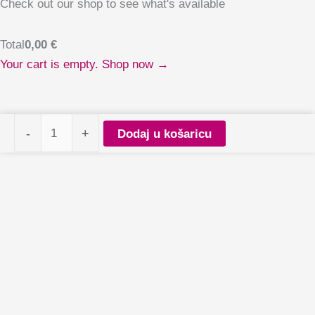
Check out our shop to see what's available
Total
0,00
€
Your cart is empty. Shop now →
Kist
-
+
Dodaj u košaricu
ombre
Glam
Line
white
količina