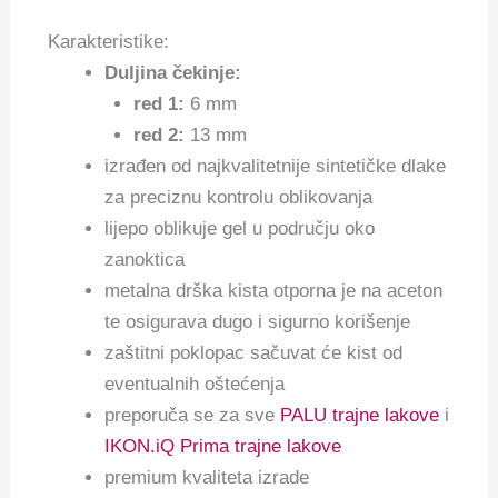
Karakteristike:
Duljina čekinje:
red 1:
6 mm
red 2:
13 mm
izrađen od najkvalitetnije sintetičke dlake
za preciznu kontrolu oblikovanja
lijepo oblikuje gel u području oko
zanoktica
metalna drška kista otporna je na aceton
te osigurava dugo i sigurno korišenje
zaštitni poklopac sačuvat će kist od
eventualnih oštećenja
preporuča se za sve
PALU trajne lakove
i
IKON.iQ Prima trajne lakove
premium kvaliteta izrade