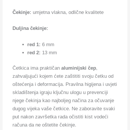
Čekinje:
umjetna vlakna, odlične kvalitete
Duljina čekinje:
red 1:
6 mm
red 2:
13 mm
Četkica ima praktičan
aluminijski čep
,
zahvaljujući kojem ćete zaštititi svoju četku od
oštećenja i deformacija. Pravilna higijena i uvjeti
skladištenja igraju ključnu ulogu u prevenciji
njege čekinja kao najboljeg načina za očuvanje
dugog vijeka vaše četkice. Ne zaboravite svaki
put nakon završetka rada očistiti kist vodeći
računa da ne oštetite čekinje.