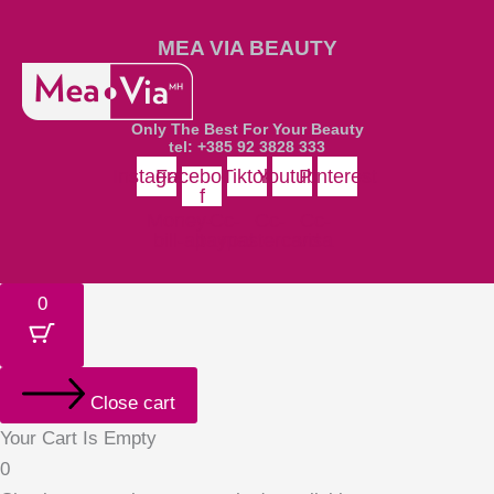
MEA VIA BEAUTY
Only The Best For Your Beauty
tel: +385 92 3828 333
Instagram
Facebook-
Tiktok
Youtube
Pinterest
f
Money-
Cc-
Cc-
Cc-
bill-alt
paypal
mastercard
visa
0
Close cart
Your Cart Is Empty
0