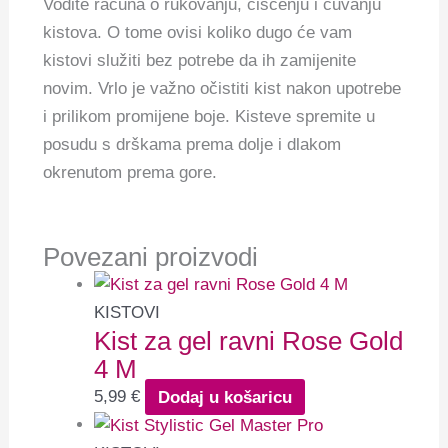
Vodite računa o rukovanju, čišćenju i čuvanju
kistova. O tome ovisi koliko dugo će vam
kistovi služiti bez potrebe da ih zamijenite
novim. Vrlo je važno očistiti kist nakon upotrebe
i prilikom promijene boje. Kisteve spremite u
posudu s drškama prema dolje i dlakom
okrenutom prema gore.
Povezani proizvodi
KISTOVI
Kist za gel ravni Rose Gold
4 M
5,99
€
Dodaj u košaricu