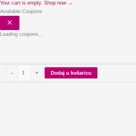
Your cart is empty. Shop now →
Available Coupons
Loading coupons...
Kist
-
+
Dodaj u košaricu
za
gel
ravni
Rose
Gold
6
M