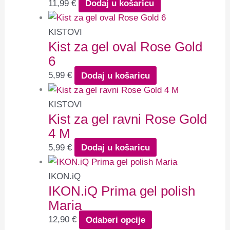
11,99
€
Dodaj u košaricu
KISTOVI
Kist za gel oval Rose Gold
6
5,99
€
Dodaj u košaricu
KISTOVI
Kist za gel ravni Rose Gold
4 M
5,99
€
Dodaj u košaricu
IKON.iQ
IKON.iQ Prima gel polish
Maria
12,90
€
Odaberi opcije