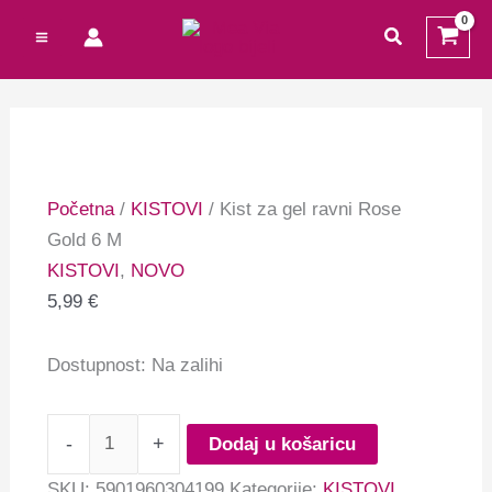
Preskoči
Cart
Kist
Ovaj
traži
na
Total:
za
proizvod
sadržaj
gel
ima
ravni
više
Rose
varijanti.
Gold
Opcije
6
se
Početna
/
KISTOVI
/ Kist za gel ravni Rose
M
mogu
Gold 6 M
količina
odabrati
KISTOVI
,
NOVO
na
5,99
€
stranici
proizvoda
Dostupnost:
Na zalihi
-
+
Dodaj u košaricu
SKU:
5901960304199
Kategorije:
KISTOVI
,