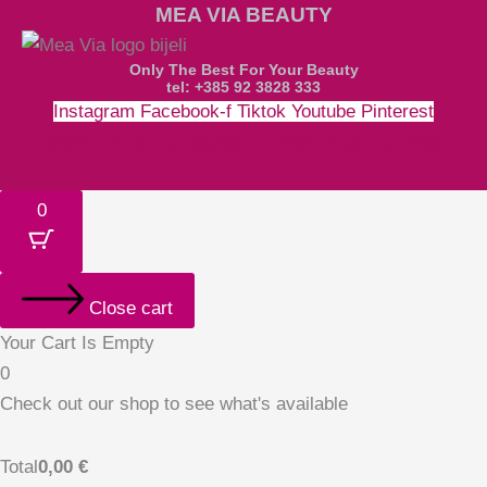
MEA VIA BEAUTY
Only The Best For Your Beauty
tel: +385 92 3828 333
Instagram
Facebook-f
Tiktok
Youtube
Pinterest
Money-bill-alt
Cc-paypal
Cc-mastercard
Cc-visa
0
Close cart
Your Cart Is Empty
0
Check out our shop to see what's available
Total
0,00
€