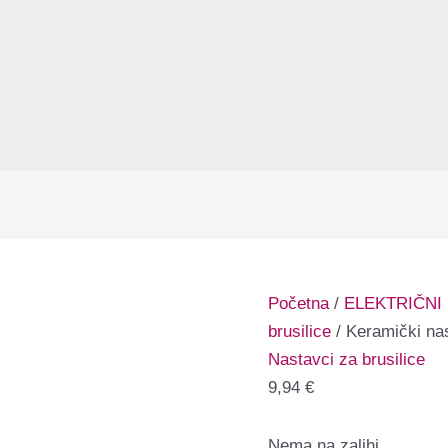
Početna
/
ELEKTRIČNI
brusilice
/ Keramički nas
Nastavci za brusilice
9,94
€
Nema na zalihi