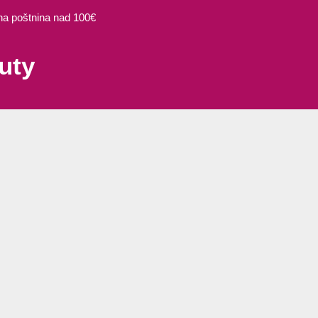
 poštnina nad 100€
uty