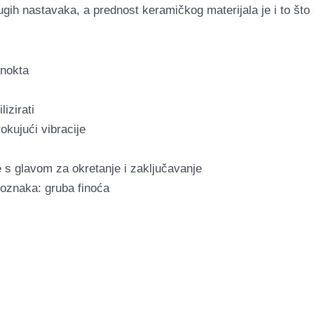
rugih nastavaka, a prednost keramičkog materijala je i to što
 nokta
izirati
okujući vibracije
e s glavom za okretanje i zaključavanje
oznaka: gruba finoća