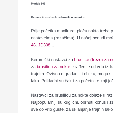
Model: 803
Keramički nastavak za brusilicu za nokte:
Prije početka manikure, ploču nokta treba p
nastavcima (rezačima). U našoj ponudi može
48
,
JD308
…
Keramički nastavci za
bruslice (freze) za n
za
brusilicu za nokte
izrađen je od vrlo izdr
trajnim.
Ovisno o gradaciji i obliku, mogu se 
laka.
Prikladni su čak i za početnike koji j
Nastavci za brusilicu za nokte dolaze u razni
Najpopularniji su kuglični, obrnuti konus i z
sve do vrlo guste, za uklanjanje trajnih lako