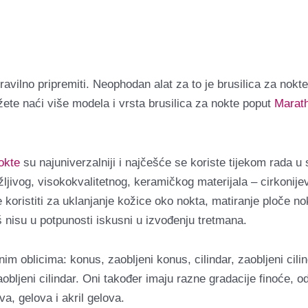
ravilno pripremiti.
Neophodan alat za to je brusilica za nok
te naći više modela i vrsta brusilica za nokte poput
Marat
okte
su najuniverzalniji i najčešće se koriste tijekom rada 
žljivog, visokokvalitetnog, keramičkog materijala – cirkonijev
koristiti za uklanjanje kožice oko nokta, matiranje ploče nokta
oš nisu u potpunosti iskusni u izvođenju tretmana.
m oblicima: konus, zaobljeni konus, cilindar, zaobljeni cilind
aobljeni cilindar. Oni također imaju razne gradacije finoće, o
va, gelova i akril gelova.