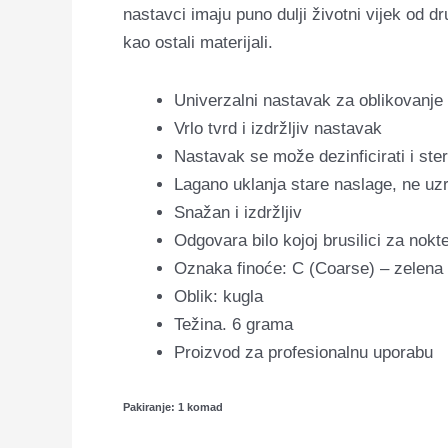
nastavci imaju puno dulji životni vijek od d
kao ostali materijali.
Univerzalni nastavak za oblikovanje
Vrlo tvrd i izdržljiv nastavak
Nastavak se može dezinficirati i steril
Lagano uklanja stare naslage, ne uzr
Snažan i izdržljiv
Odgovara bilo kojoj brusilici za nokt
Oznaka finoće: C (Coarse) – zelena 
Oblik: kugla
Težina. 6 grama
Proizvod za profesionalnu uporabu
Pakiranje: 1 komad