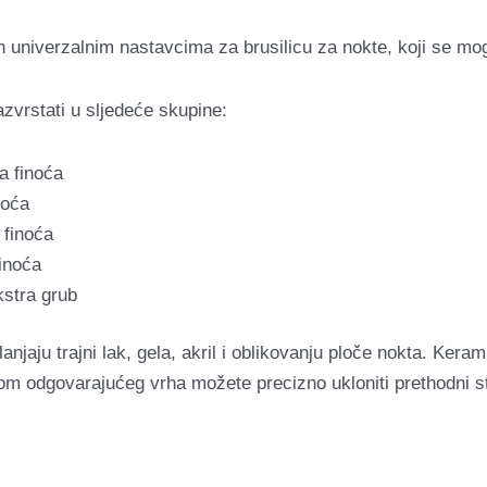
ih univerzalnim nastavcima za brusilicu za nokte, koji se mo
zvrstati u sljedeće skupine:
a finoća
noća
 finoća
inoća
kstra grub
anjaju trajni lak, gela, akril i oblikovanju ploče nokta. Kera
 odgovarajućeg vrha možete precizno ukloniti prethodni styl