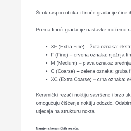
Širok raspon oblika i finoće gradacije čine 
Prema finoći gradacije nastavke možemo ra
XF (Extra Fine) – žuta oznaka: ekstr
F (Fine) – crvena oznaka: nježnja fi
M (Medium) – plava oznaka: srednja
C (Coarse) – zelena oznaka: gruba f
XC (Extra Coarse) – crna oznaka: e
Keramički rezači noktiju savršeno i brzo ukl
omogućuju čišćenje noktiju odozdo. Odabirom
utjecaja na strukturu nokta.
Namjena keramičkih rezača: