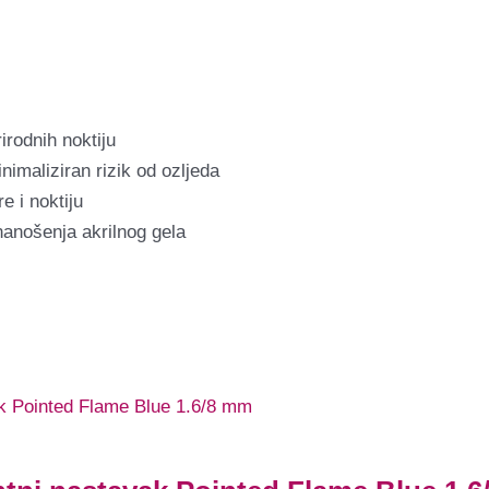
rirodnih noktiju
nimaliziran rizik od ozljeda
 i noktiju
 nanošenja akrilnog gela