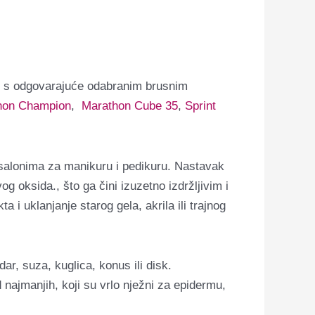
te s odgovarajuće odabranim brusnim
hon Champion
,
Marathon Cube 35
,
Sprint
u salonima za manikuru i pedikuru. Nastavak
og oksida., što ga čini izuzetno izdržljivim i
 i uklanjanje starog gela, akrila ili trajnog
ar, suza, kuglica, konus ili disk.
d najmanjih, koji su vrlo nježni za epidermu,