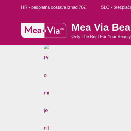
Preskoči
HR - besplatna dostava iznad 70€ SLO - brezplačna
na
sadržaj
Mea Via Bea
Only The Best For Your Beauty