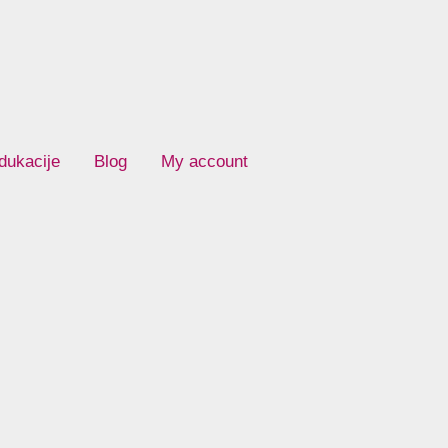
dukacije
Blog
My account