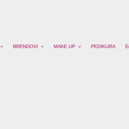
BRENDOVI
MAKE UP
PEDIKURA
E