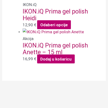
IKON.iQ
IKON.iQ Prima gel polish
Heidi
12,90
€
Odaberi opcije
Akcija
IKON.iQ Prima gel polish
Anette – 15 ml
16,99
€
Dodaj u košaricu