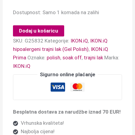
Dostupnost:
Samo 1 komada na zalihi
Dodaj u košaricu
SKU:
G25832
Kategorije:
IKON.iQ
,
IKON.iQ
hipoalergeni trajni lak (Gel Polish)
,
IKON.iQ
Prima
Oznake:
polish
,
soak off
,
trajni lak
Marka:
IKON.iQ
Sigurno online plaćanje
Besplatna dostava za narudžbe iznad 70 EUR!
Vrhunska kvaliteta!
Najbolja cijena!