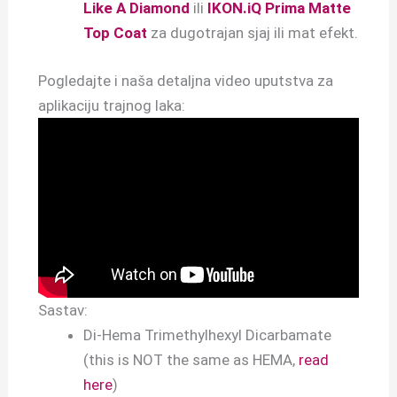
Like A Diamond
ili
IKON.iQ Prima Matte
Top Coat
za dugotrajan sjaj ili mat efekt.
Pogledajte i naša detaljna video uputstva za
aplikaciju trajnog laka:
Sastav:
Di-Hema Trimethylhexyl Dicarbamate
(this is NOT the same as HEMA,
read
here
)