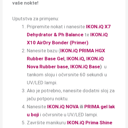
vaše nokte!
Uputstva za primjenu:
Pripremite nokat i nanesite
IKON.iQ X7
Dehydrator & Ph Balance
te
IKON.iQ
X10 AirDry Bonder (Primer)
.
Nanesite bazu (
IKON.iQ PRIMA HGX
Rubber Base Gel
,
IKON.iQ, IKON.iQ
Nova Rubber base
,
IKON.iQ Base
)
u
tankom sloju i očvrsnite 60 sekundi u
UV/LED lampi.
Ako je potrebno, nanesite dodatni sloj za
jaču potporu noktu.
Nanesite
IKON.iQ NOVA
ili
PRIMA gel lak
u boji
i očvrsnite u UV/LED lampi.
Završite manikuru
IKON.iQ Prima Shine