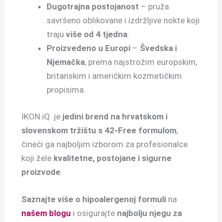
Dugotrajna postojanost
– pruža
savršeno oblikovane i izdržljive nokte koji
traju
više od 4 tjedna
.
Proizvedeno u Europi
–
Švedska i
Njemačka
, prema najstrožim europskim,
britanskim i američkim kozmetičkim
propisima.
IKON.iQ je
jedini brend na hrvatskom i
slovenskom tržištu s 42-Free formulom
,
čineći ga najboljim izborom za profesionalce
koji žele
kvalitetne, postojane i sigurne
proizvode
.
Saznajte više o hipoalergenoj formuli
na
našem blogu
i osigurajte
najbolju njegu za