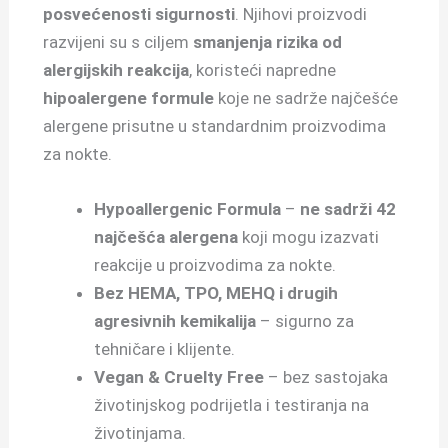
posvećenosti sigurnosti
. Njihovi proizvodi
razvijeni su s ciljem
smanjenja rizika od
alergijskih reakcija
, koristeći napredne
hipoalergene formule
koje ne sadrže najčešće
alergene prisutne u standardnim proizvodima
za nokte.
Hypoallergenic Formula
–
ne sadrži 42
najčešća alergena
koji mogu izazvati
reakcije u proizvodima za nokte.
Bez HEMA, TPO, MEHQ i drugih
agresivnih kemikalija
– sigurno za
tehničare i klijente.
Vegan & Cruelty Free
– bez sastojaka
životinjskog podrijetla i testiranja na
životinjama.