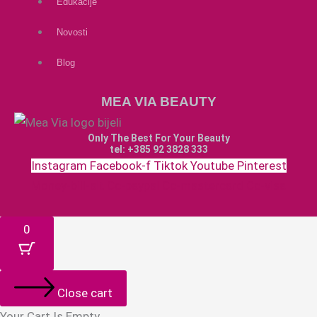
Edukacije
Novosti
Blog
MEA VIA BEAUTY
Only The Best For Your Beauty
tel: +385 92 3828 333
Instagram
Facebook-f
Tiktok
Youtube
Pinterest
Money-bill-alt
Cc-paypal
Cc-mastercard
Cc-visa
0
Close cart
Your Cart Is Empty