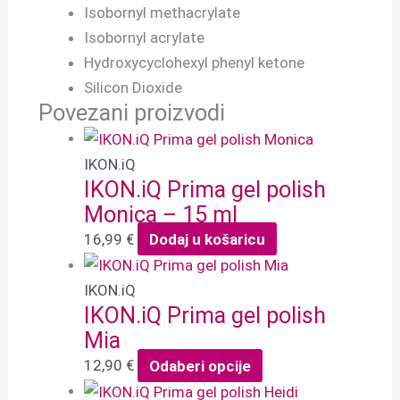
Isobornyl methacrylate
Isobornyl acrylate
Hydroxycyclohexyl phenyl ketone
Silicon Dioxide
Povezani proizvodi
IKON.iQ
IKON.iQ Prima gel polish
Monica – 15 ml
16,99
€
Dodaj u košaricu
IKON.iQ
IKON.iQ Prima gel polish
Mia
12,90
€
Odaberi opcije