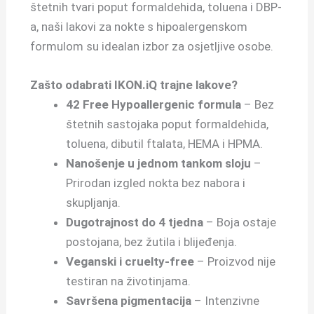
štetnih tvari poput formaldehida, toluena i DBP-
a, naši lakovi za nokte s hipoalergenskom
formulom su idealan izbor za osjetljive osobe.
Zašto odabrati IKON.iQ trajne lakove?
42 Free Hypoallergenic formula
– Bez
štetnih sastojaka poput formaldehida,
toluena, dibutil ftalata, HEMA i HPMA.
Nanošenje u jednom tankom sloju
–
Prirodan izgled nokta bez nabora i
skupljanja.
Dugotrajnost do 4 tjedna
– Boja ostaje
postojana, bez žutila i blijeđenja.
Veganski i cruelty-free
– Proizvod nije
testiran na životinjama.
Savršena pigmentacija
– Intenzivne