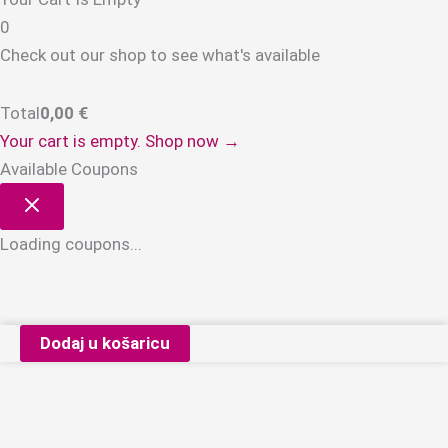
0
Check out our shop to see what's available
Total
0,00
€
Your cart is empty. Shop now →
Available Coupons
Loading coupons...
IKON.iQ
Dodaj u košaricu
Prima
gel
polish