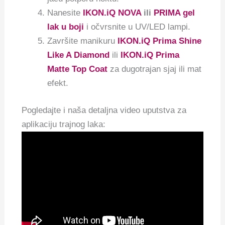
Nanesite
IKON.iQ NOVA
ili
PRIMA gel
lak u boji
i očvrsnite u UV/LED lampi.
Završite manikuru
IKON.iQ Prima Shine
Like A Diamond
ili
IKON.iQ Prima
Matte Top Coat
za dugotrajan sjaj ili mat
efekt.
Pogledajte i naša detaljna video uputstva za
aplikaciju trajnog laka: