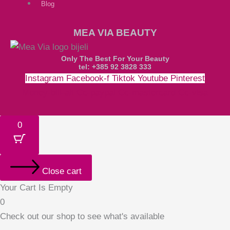
Blog
MEA VIA BEAUTY
Only The Best For Your Beauty
tel: +385 92 3828 333
Instagram
Facebook-f
Tiktok
Youtube
Pinterest
Money-bill-alt
Cc-paypal
Cc-mastercard
Cc-visa
0
Close cart
Your Cart Is Empty
0
Check out our shop to see what's available