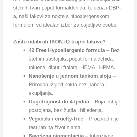
štetnih tvari poput formaldehida, toluena i DBP-
a, naši lakovi za nokte s hipoalergenskom
formulom su idealan izbor za osjetljive osobe.
Zašto odabrati IKON.iQ trajne lakove?
42 Free Hypoallergenic formula
– Bez
štetnih sastojaka poput formaldehida,
toluena, dibutil ftalata, HEMA i HPMA.
Nanošenje u jednom tankom sloju
–
Prirodan izgled nokta bez nabora i
skupljanja.
Dugotrajnost do 4 tjedna
– Boja ostaje
postojana, bez žutila i blijeđenja.
Veganski i cruelty-free
– Proizvod nije
testiran na životinjama.
Savršena pigmentacija
– Intenzivne