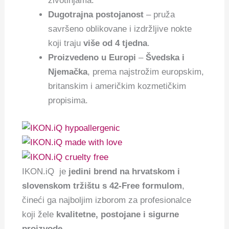
životinjama.
Dugotrajna postojanost
– pruža
savršeno oblikovane i izdržljive nokte
koji traju
više od 4 tjedna
.
Proizvedeno u Europi
–
Švedska i
Njemačka
, prema najstrožim europskim,
britanskim i američkim kozmetičkim
propisima.
IKON.iQ je
jedini brend na hrvatskom i
slovenskom tržištu s 42-Free formulom
,
čineći ga najboljim izborom za profesionalce
koji žele
kvalitetne, postojane i sigurne
proizvode
.