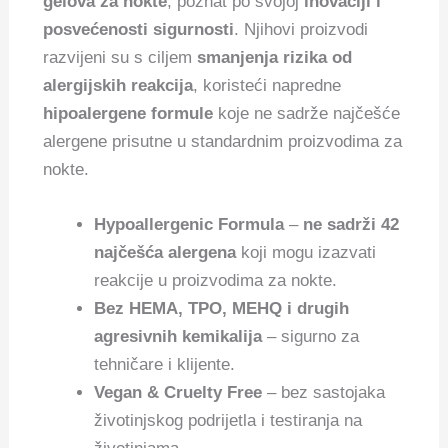
gelova za nokte
, poznat po svojoj
inovaciji i
posvećenosti sigurnosti
. Njihovi proizvodi
razvijeni su s ciljem
smanjenja rizika od
alergijskih reakcija
, koristeći napredne
hipoalergene formule
koje ne sadrže najčešće
alergene prisutne u standardnim proizvodima za
nokte.
Hypoallergenic Formula
–
ne sadrži 42
najčešća alergena
koji mogu izazvati
reakcije u proizvodima za nokte.
Bez HEMA, TPO, MEHQ i drugih
agresivnih kemikalija
– sigurno za
tehničare i klijente.
Vegan & Cruelty Free
– bez sastojaka
životinjskog podrijetla i testiranja na