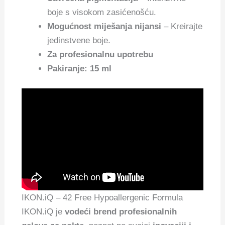
boje s visokom zasićenošću.
Mogućnost miješanja nijansi
– Kreirajte
jedinstvene boje.
Za profesionalnu upotrebu
Pakiranje: 15 ml
IKON.iQ – 42 Free Hypoallergenic Formula
IKON.iQ je
vodeći brend profesionalnih