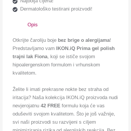
Najbolja cijena!
Dermatološko testirani proizvodi!
Opis
Otkrijte čaroliju boje
bez brige o alergijama
!
Predstavljamo vam
IKON.iQ Prima gel polish
trajni lak Fiona
, koji se ističe svojom
hipoalergenskom formulom i vrhunskom
kvalitetom.
Želite li imati prekrasne nokte bez straha od
iritacija? Naša kolekcija IKON.iQ proizvoda nudi
nevjerojatnu
42 FREE
formulu koja će vas
oduševiti svojom kvalitetom. Što je još važnije,
svi naši proizvodi su razvijeni s ciljem
minimiziranja rizika od alergijskih reakcija. Bez