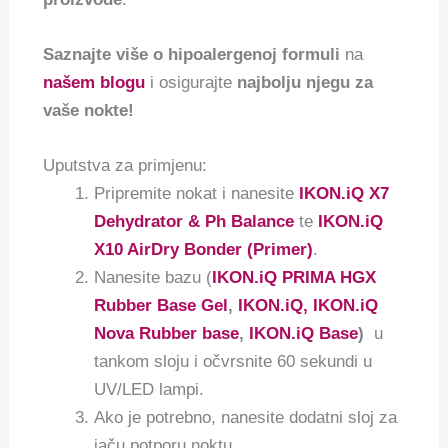
Saznajte više o hipoalergenoj formuli
na
našem blogu
i osigurajte
najbolju njegu za
vaše nokte!
Uputstva za primjenu:
Pripremite nokat i nanesite
IKON.iQ X7
Dehydrator & Ph Balance
te
IKON.iQ
X10 AirDry Bonder (Primer)
.
Nanesite bazu (
IKON.iQ PRIMA HGX
Rubber Base Gel
,
IKON.iQ, IKON.iQ
Nova Rubber base
,
IKON.iQ Base
)
u
tankom sloju i očvrsnite 60 sekundi u
UV/LED lampi.
Ako je potrebno, nanesite dodatni sloj za
jaču potporu noktu.