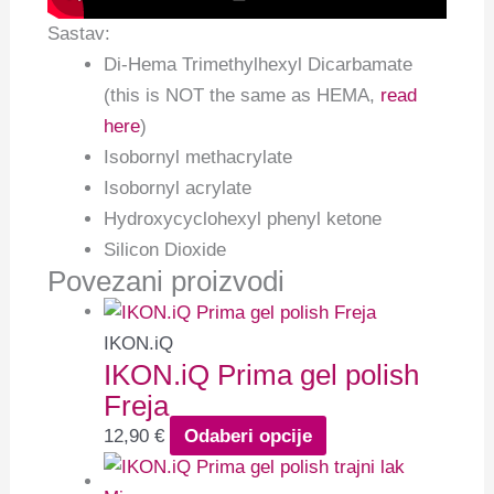
Sastav:
Di-Hema Trimethylhexyl Dicarbamate
(this is NOT the same as HEMA,
read
here
)
Isobornyl methacrylate
Isobornyl acrylate
Hydroxycyclohexyl phenyl ketone
Silicon Dioxide
Povezani proizvodi
IKON.iQ
IKON.iQ Prima gel polish
Freja
12,90
€
Odaberi opcije