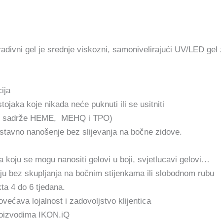
vni gel je srednje viskozni, samonivelirajući UV/LED gel z
ija
ojaka koje nikada neće puknuti ili se usitniti
ne sadrže HEME, MEHQ i TPO)
stavno nanošenje bez slijevanja na bočne zidove.
 koju se mogu nanositi gelovi u boji, svjetlucavi gelovi…
ju bez skupljanja na bočnim stijenkama ili slobodnom rubu
ta 4 do 6 tjedana.
većava lojalnost i zadovoljstvo klijentica
proizvodima IKON.iQ