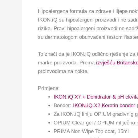
Hipoalergena formula za zdrave i lijepe nok
IKON.iQ su hipoalergeni proizvodi i ne sad
rizika. Pravi hipoalergeni proizvodi ne s
su dermatologom obuhvaćeni testom flaster
To znači da je IKON.iQ odlično rješenje za iz
marke proizvoda. Prema
izvješću Britansk
proizvodima za nokte.
Primjena:
IKON.iQ X7 + Dehidrator & pH ekvila
Bonder:
IKON.iQ X2 Keratin bonder
(
Za IKON.iQ liniju OPIUM gradivnig ge
OPIUM Clear gel / OPIUM mliječno r
PRIMA Non Wipe Top coat, 15ml