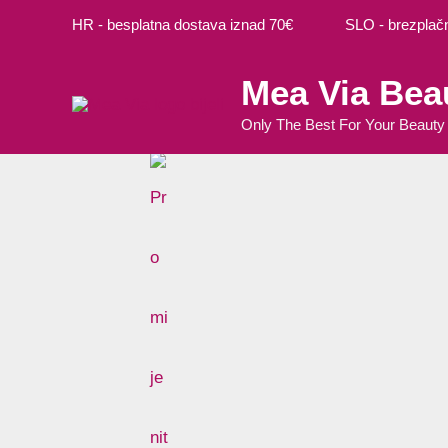
Preskoči
Ovaj
Ovaj
HR - besplatna dostava iznad 70€ SLO - brezplačna
na
proizvo
proizvo
sadržaj
ima
ima
Mea Via Bea
više
više
varijanti
varijanti
Only The Best For Your Beauty
Opcije
Opcije
se
se
mogu
mogu
odabrat
odabrat
na
na
stranici
stranici
proizvo
proizvo