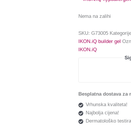
Nema na zalihi
SKU:
G73005
Kategorij
IKON.iQ builder gel
Ozn
IKON.iQ
Si
Besplatna dostava za 
Vrhunska kvaliteta!
Najbolja cijena!
Dermatološko testira