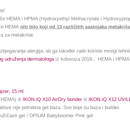
te!
rže HEMA i HPMA (Hydroxyethyl Methacrylate i Hydroxypropy
adrže HEMA
niti bilo koji od 13 različitih sastojaka metakril
a za metakrilat.
bjegavanje alergija, ali ga također rado koriste mnogi tehniča
og udruženja dermatologa
iz kolovoza 2018., HEMA i HPMA 
jzer, 15 ml
HEMA) ili
IKON.iQ X10 AirDry bonder
ili
IKON.iQ X12 UV/L
love nije potrebna gel baza. Sve boje su baza i builder.
užičasti gel / OPIUM Babyboomer Pink gel