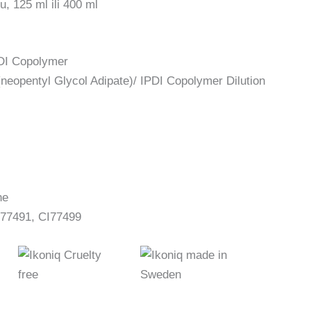
u, 125 ml ili 400 ml
PDI Copolymer
neopentyl Glycol Adipate)/ IPDI Copolymer Dilution
ne
 77491, CI77499