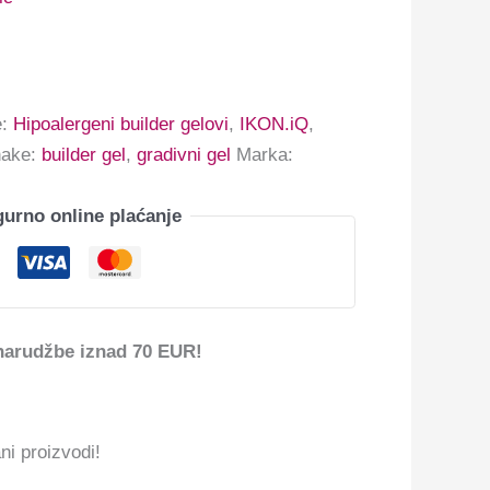
e:
Hipoalergeni builder gelovi
,
IKON.iQ
,
ake:
builder gel
,
gradivni gel
Marka:
gurno online plaćanje
narudžbe iznad 70 EUR!
ni proizvodi!