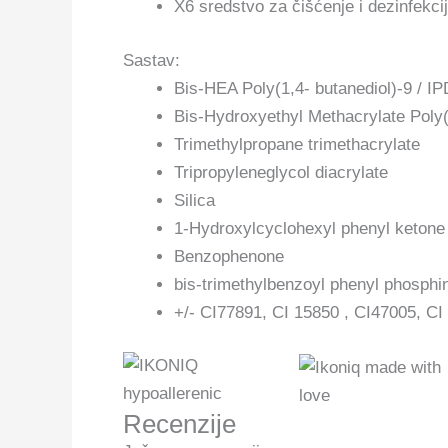
X6 sredstvo za čišćenje i dezinfekcij
Sastav:
Bis-HEA Poly(1,4- butanediol)-9 / I
Bis-Hydroxyethyl Methacrylate Poly(
Trimethylpropane trimethacrylate
Tripropyleneglycol diacrylate
Silica
1-Hydroxylcyclohexyl phenyl ketone
Benzophenone
bis-trimethylbenzoyl phenyl phosphi
+/- CI77891, CI 15850 , CI47005, CI
Recenzije