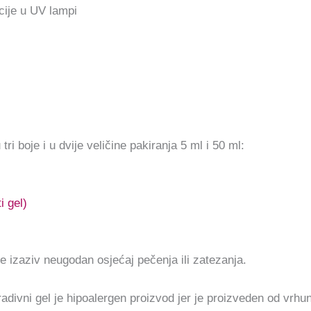
cije u UV lampi
ri boje i u dvije veličine pakiranja 5 ml i 50 ml:
i gel)
 izaziv neugodan osjećaj pečenja ili zatezanja.
vni gel je hipoalergen proizvod jer je proizveden od vrhuns