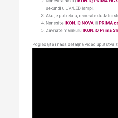
Nanesite bazu (
IKON.iQ PRIMA HGX
sekundi u UV/LED lampi.
Ako je potrebno, nanesite dodatni sl
Nanesite
IKON.iQ NOVA
ili
PRIMA gel
Završite manikuru
IKON.iQ Prima Sh
Pogledajte i naša detaljna video uputstva za