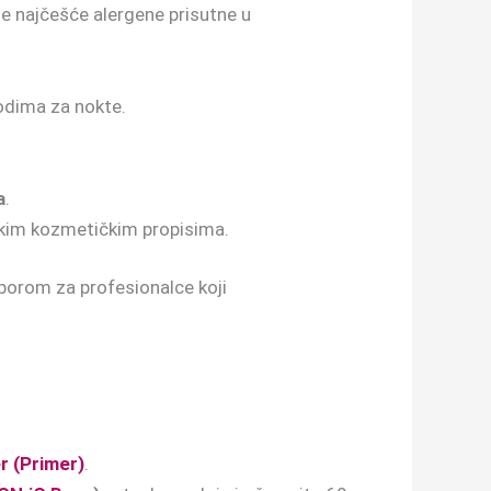
e najčešće alergene prisutne u
vodima za nokte.
a
.
čkim kozmetičkim propisima.
izborom za profesionalce koji
r (Primer)
.