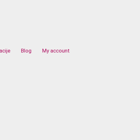
acije
Blog
My account