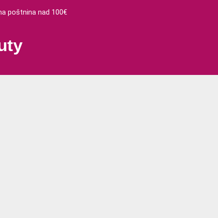
 poštnina nad 100€
uty