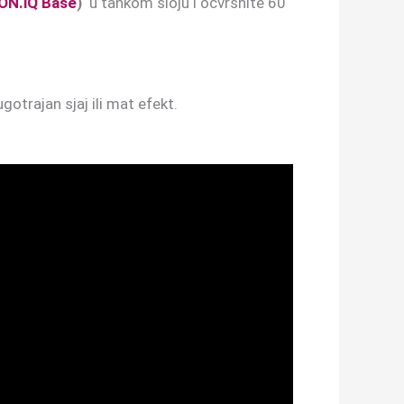
ON.iQ Base
)
u tankom sloju i očvrsnite 60
gotrajan sjaj ili mat efekt.