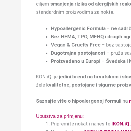
ciljem
smanjenja rizika od alergijskih reak
standardnim proizvodima za nokte.
Hypoallergenic Formula
–
ne sadrž
Bez HEMA, TPO, MEHQ i drugih agre
Vegan & Cruelty Free
– bez sastojak
Dugotrajna postojanost
– pruža savr
Proizvedeno u Europi
–
Švedska i
KON.iQ je
jedini brend na hrvatskom i sl
žele
kvalitetne, postojane i sigurne proiz
Saznajte više o hipoalergenoj formuli
na
Uputstva za primjenu:
Pripremite nokat i nanesite
IKON.iQ