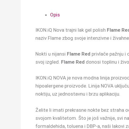
Opis
IKON.iQ Nova trajni lak gel polish
Flame Re
naziv Flame zbog svoje intenzivne i živahne
Nokti u nijansi
Flame Red
privlače pažnju i
svoj izgled.
Flame Red
donosi toplinu i živo
IKON.iQ NOVA je nova modna linija proizvoda
hipoalergene proizvode. Linija NOVA uključuj
noktiju, uz jednostavnu i brzu aplikaciju.
Želite li imati prekrasne nokte bez straha o
svojom kvalitetom. Što je još važnije, svi na
formaldehida, toluena i DBP-a, naši lakovi 