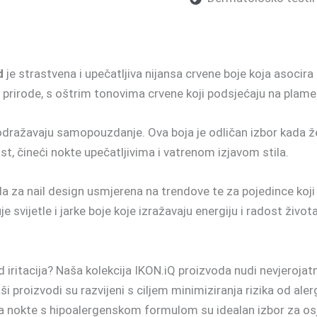
d
je strastvena i upečatljiva nijansa crvene boje koja asocira 
 prirode, s oštrim tonovima crvene koji podsjećaju na plame
 odražavaju samopouzdanje. Ova boja je odličan izbor kada žel
st, čineći nokte upečatljivima i vatrenom izjavom stila.
 za nail design usmjerena na trendove te za pojedince koji s
e svijetle i jarke boje koje izražavaju energiju i radost živ
d iritacija? Naša kolekcija IKON.iQ proizvoda nudi nevjeroja
ši proizvodi su razvijeni s ciljem minimiziranja rizika od aler
za nokte s hipoalergenskom formulom su idealan izbor za osj