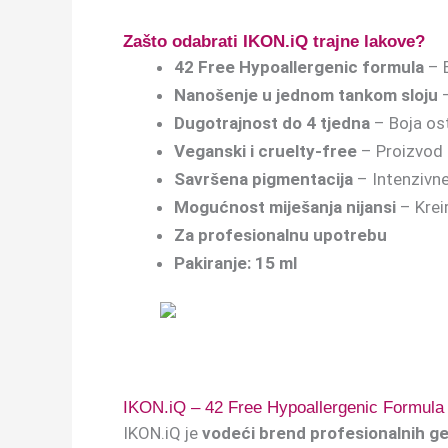
Zašto odabrati IKON.iQ trajne lakove?
42 Free Hypoallergenic formula
– B
Nanošenje u jednom tankom sloju
–
Dugotrajnost do 4 tjedna
– Boja ost
Veganski i cruelty-free
– Proizvod n
Savršena pigmentacija
– Intenzivn
Mogućnost miješanja nijansi
– Kreir
Za profesionalnu upotrebu
Pakiranje: 15 ml
IKON.iQ – 42 Free Hypoallergenic Formula
IKON.iQ je
vodeći brend profesionalnih ge