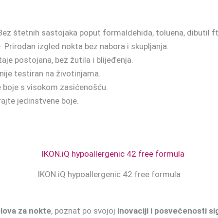
ez štetnih sastojaka poput formaldehida, toluena, dibutil 
 Prirodan izgled nokta bez nabora i skupljanja.
aje postojana, bez žutila i blijeđenja.
ije testiran na životinjama.
e boje s visokom zasićenošću.
ajte jedinstvene boje.
IKON.iQ hypoallergenic 42 free formula
lova za nokte
, poznat po svojoj
inovaciji i posvećenosti si