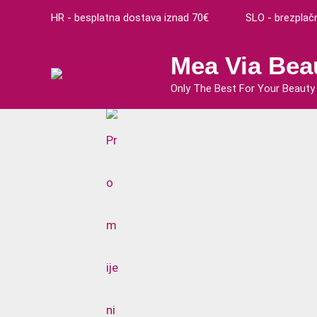
Preskoči
HR - besplatna dostava iznad 70€ SLO - brezplačna
na
sadržaj
Mea Via Bea
Only The Best For Your Beauty