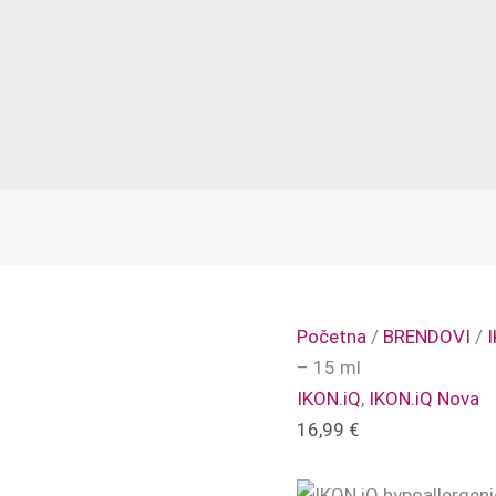
Početna
/
BRENDOVI
/
– 15 ml
IKON.iQ
,
IKON.iQ Nova
16,99
€