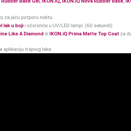
 Rubber Base Gel
,
IKON.iQ, IKON.iQ Nova Rubber base
,
IK
oj za jaču potporu noktu.
 lak u boji
i očvrsnite u UV/LED lampi. (60 sekundi)
ine Like A Diamond
ili
IKON.iQ Prima Matte Top Coat
za du
 aplikaciju trajnog laka: