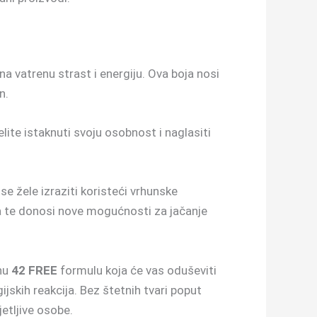
na vatrenu strast i energiju. Ova boja nosi
n.
ite istaknuti svoju osobnost i naglasiti
e žele izraziti koristeći vrhunske
ota te donosi nove mogućnosti za jačanje
tnu
42 FREE
formulu koja će vas oduševiti
gijskih reakcija. Bez štetnih tvari poput
etljive osobe.