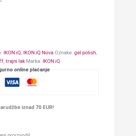
e:
IKON.iQ
,
IKON.iQ Nova
Oznake:
gel polish
,
ff
,
trajni lak
Marka:
IKON.iQ
gurno online plaćanje
narudžbe iznad 70 EUR!
ni proizvodi!