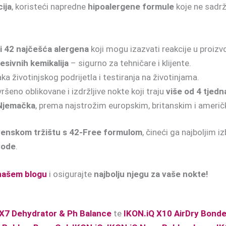
cija
, koristeći napredne
hipoalergene formule
koje ne sadrž
i 42 najčešća alergena
koji mogu izazvati reakcije u proiz
sivnih kemikalija
– sigurno za tehničare i klijente.
a životinjskog podrijetla i testiranja na životinjama.
šeno oblikovane i izdržljive nokte koji traju
više od 4 tjedn
 Njemačka
, prema najstrožim europskim, britanskim i ameri
ovenskom tržištu s 42-Free formulom
, čineći ga najboljim 
vode
.
našem blogu
i osigurajte
najbolju njegu za vaše nokte!
 X7 Dehydrator & Ph Balance
te
IKON.iQ X10 AirDry Bonde