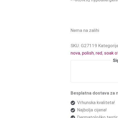
Nema na zalihi
SKU:
G27119
Kategorij
nova
,
polish
,
red
,
soak o
Si
Besplatna dostava za 
Vrhunska kvaliteta!
Najbolja cijena!
Dermatološko testira