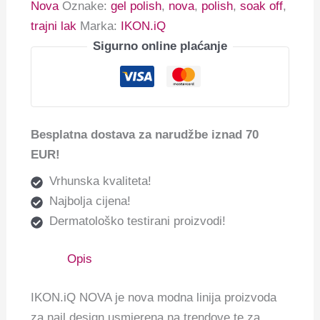
Nova
Oznake:
gel polish
,
nova
,
polish
,
soak off
,
trajni lak
Marka:
IKON.iQ
Sigurno online plaćanje
Besplatna dostava za narudžbe iznad 70
EUR!
Vrhunska kvaliteta!
Najbolja cijena!
Dermatološko testirani proizvodi!
Opis
IKON.iQ NOVA je nova modna linija proizvoda
za nail design usmjerena na trendove te za