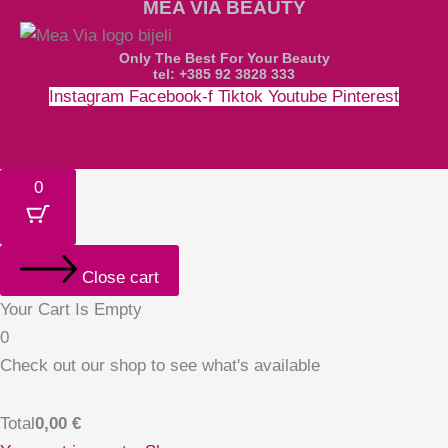
MEA VIA BEAUTY
Only The Best For Your Beauty
tel: +385 92 3828 333
Instagram
Facebook-f
Tiktok
Youtube
Pinterest
Money-bill-alt
Cc-paypal
Cc-mastercard
Cc-visa
0
Close cart
Your Cart Is Empty
0
Check out our shop to see what's available
Total
0,00
€