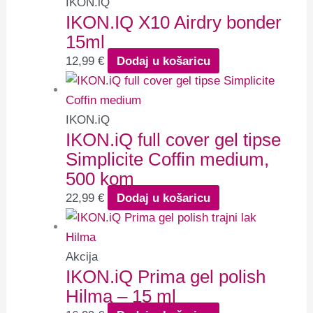
IKON.iQ
IKON.IQ X10 Airdry bonder
15ml
12,99
€
Dodaj u košaricu
IKON.iQ
IKON.iQ full cover gel tipse
Simplicite Coffin medium,
500 kom
22,99
€
Dodaj u košaricu
Akcija
IKON.iQ Prima gel polish
Hilma – 15 ml