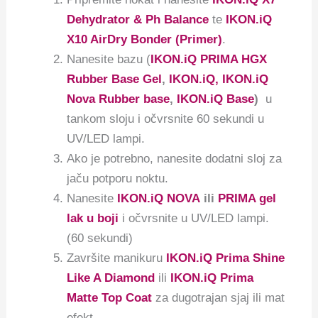
Dehydrator & Ph Balance
te
IKON.iQ
X10 AirDry Bonder (Primer)
.
Nanesite bazu (
IKON.iQ PRIMA HGX
Rubber Base Gel
,
IKON.iQ, IKON.iQ
Nova Rubber base
,
IKON.iQ Base
)
u
tankom sloju i očvrsnite 60 sekundi u
UV/LED lampi.
Ako je potrebno, nanesite dodatni sloj za
jaču potporu noktu.
Nanesite
IKON.iQ NOVA
ili
PRIMA gel
lak u boji
i očvrsnite u UV/LED lampi.
(60 sekundi)
Završite manikuru
IKON.iQ Prima Shine
Like A Diamond
ili
IKON.iQ Prima
Matte Top Coat
za dugotrajan sjaj ili mat
efekt.