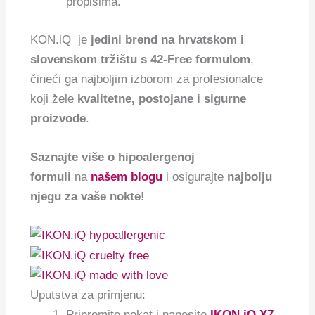
propisima.
KON.iQ je
jedini brend na hrvatskom i
slovenskom tržištu s 42-Free formulom
,
čineći ga najboljim izborom za profesionalce
koji žele
kvalitetne, postojane i sigurne
proizvode
.
Saznajte više o hipoalergenoj
formuli
na
našem blogu
i osigurajte
najbolju
njegu za vaše nokte!
Uputstva za primjenu:
Pripremite nokat i nanesite
IKON.iQ X7