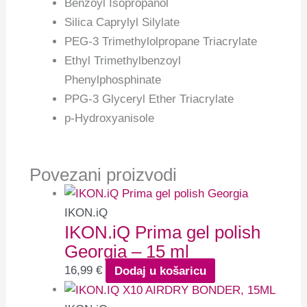
Benzoyl Isopropanol
Silica Caprylyl Silylate
PEG-3 Trimethylolpropane Triacrylate
Ethyl Trimethylbenzoyl
Phenylphosphinate
PPG-3 Glyceryl Ether Triacrylate
p-Hydroxyanisole
Povezani proizvodi
IKON.iQ
IKON.iQ Prima gel polish
Georgia – 15 ml
16,99
€
Dodaj u košaricu