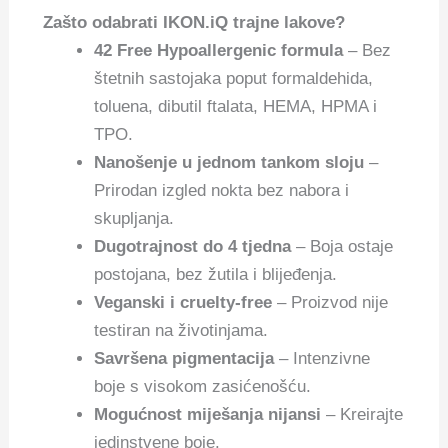
Zašto odabrati IKON.iQ trajne lakove?
42 Free Hypoallergenic formula
– Bez
štetnih sastojaka poput formaldehida,
toluena, dibutil ftalata, HEMA, HPMA i
TPO.
Nanošenje u jednom tankom sloju
–
Prirodan izgled nokta bez nabora i
skupljanja.
Dugotrajnost do 4 tjedna
– Boja ostaje
postojana, bez žutila i blijeđenja.
Veganski i cruelty-free
– Proizvod nije
testiran na životinjama.
Savršena pigmentacija
– Intenzivne
boje s visokom zasićenošću.
Mogućnost miješanja nijansi
– Kreirajte
jedinstvene boje.