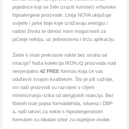
pojedince koji se žele izraziti koristeći vrhunske
hipoalergene proizvode. Linija NOVA uključuje
svijetle i jarke boje koje izražavaju energiju i
radost života te donosi nove mogućnosti za
jačanje noktiju, uz jednostavnu i brzu aplikaciju.
Želite li imati prekrasne nokte bez straha od
iritacija? Naša kolekcija IKON.iQ proizvoda nudi
nevjerojatnu
42 FREE
formulu koja će vas
oduševiti svojom kvalitetom. Što je još važnije,
svi naši proizvodi su razvijeni s ciljem
minimiziranja rizika od alergijskih reakcija. Bez
štetnih tvari poput formaldehida, toluena i DBP-
a, naši lakovi za nokte s hipoalergenskom
formulom su idealan izbor za osjetljive osobe.