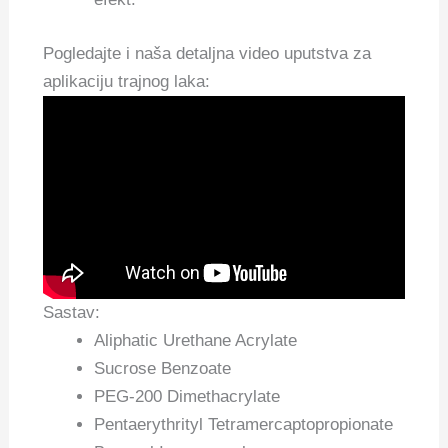
Pogledajte i naša detaljna video uputstva za
aplikaciju trajnog laka:
Sastav:
Aliphatic Urethane Acrylate
Sucrose Benzoate
PEG-200 Dimethacrylate
Pentaerythrityl Tetramercaptopropionate