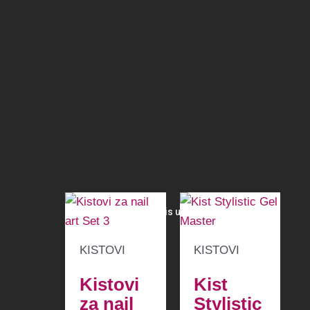
Recenzije
Još nema recenzija.
Samo logirani kupci koji su kupili ovaj proizvod
mogu napisati recenziju.
Povezani proizvodi
KISTOVI
KISTOVI
Kistovi
Kist
za nail
Stylistic