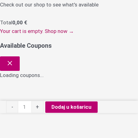
Check out our shop to see what's available
Total
0,00
€
Your cart is empty. Shop now →
Available Coupons
Loading coupons...
Stylistic
-
+
Dodaj u košaricu
kist
acryl
gel