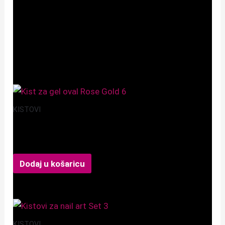
Samo logirani kupci koji su kupili ovaj proizvod mogu
napisati recenziju.
Povezani proizvodi
KISTOVI
Kist za gel oval Rose Gold 6
5,99
€
Dodaj u košaricu
KISTOVI