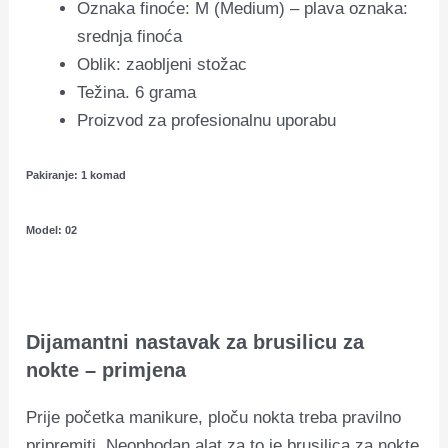
Oznaka finoće: M (Medium) – plava oznaka:
srednja finoća
Oblik: zaobljeni stožac
Težina. 6 grama
Proizvod za profesionalnu uporabu
Pakiranje: 1 komad
Model: 02
Dijamantni nastavak za brusilicu za
nokte – primjena
Prije početka manikure, ploču nokta treba pravilno
pripremiti.
Neophodan alat za to je brusilica za nokte