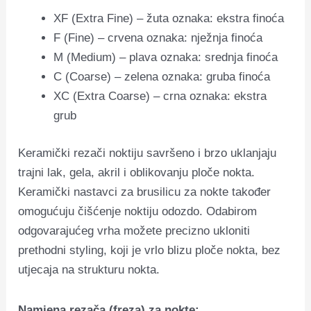
XF (Extra Fine) – žuta oznaka: ekstra finoća
F (Fine) – crvena oznaka: nježnja finoća
M (Medium) – plava oznaka: srednja finoća
C (Coarse) – zelena oznaka: gruba finoća
XC (Extra Coarse) – crna oznaka: ekstra
grub
Keramički rezači noktiju savršeno i brzo uklanjaju
trajni lak, gela, akril i oblikovanju ploče nokta.
Keramički nastavci za brusilicu za nokte također
omogućuju čišćenje noktiju odozdo. Odabirom
odgovarajućeg vrha možete precizno ukloniti
prethodni styling, koji je vrlo blizu ploče nokta, bez
utjecaja na strukturu nokta.
Namjena rezača (freza) za nokte: