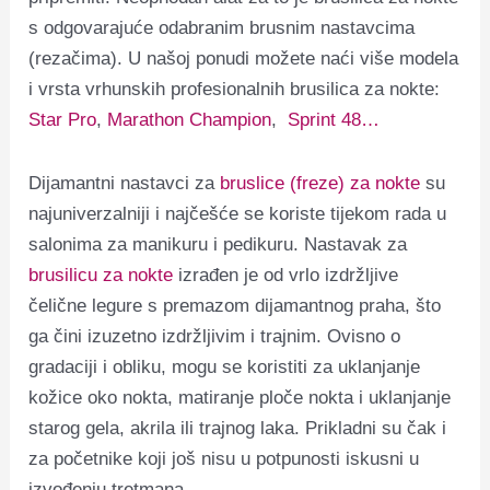
s odgovarajuće odabranim brusnim nastavcima
(rezačima). U našoj ponudi možete naći više modela
i vrsta vrhunskih profesionalnih brusilica za nokte:
Star Pro
,
Marathon Champion
,
Sprint 48…
Dijamantni nastavci za
bruslice (freze) za nokte
su
najuniverzalniji i najčešće se koriste tijekom rada u
salonima za manikuru i pedikuru. Nastavak za
brusilicu za nokte
izrađen je od vrlo izdržljive
čelične legure s premazom dijamantnog praha, što
ga čini izuzetno izdržljivim i trajnim.
Ovisno o
gradaciji i obliku, mogu se koristiti za uklanjanje
kožice oko nokta, matiranje ploče nokta i uklanjanje
starog gela, akrila ili trajnog laka.
Prikladni su čak i
za početnike koji još nisu u potpunosti iskusni u
izvođenju tretmana.