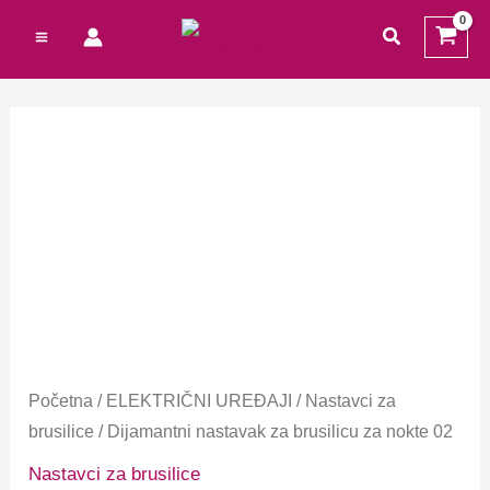
Preskoči
Cart
traži
na
Total:
sadržaj
Početna
/
ELEKTRIČNI UREĐAJI
/
Nastavci za
brusilice
/ Dijamantni nastavak za brusilicu za nokte 02
Nastavci za brusilice