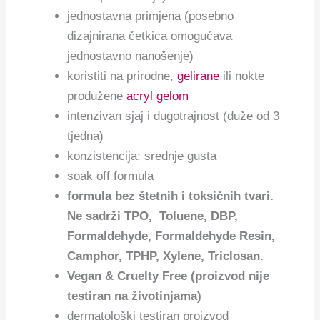
jednostavna primjena (posebno
dizajnirana četkica omogućava
jednostavno nanošenje)
koristiti na prirodne,
gelirane
ili nokte
produžene
acryl gelom
intenzivan sjaj i dugotrajnost (duže od 3
tjedna)
konzistencija: srednje gusta
soak off formula
f
ormula bez štetnih i toksičnih tvari.
Ne sadrži TPO, Toluene, DBP,
Formaldehyde, Formaldehyde Resin,
Camphor, TPHP, Xylene, Triclosan.
Vegan & Cruelty Free (proizvod nije
testiran na životinjama)
dermatološki testiran proizvod