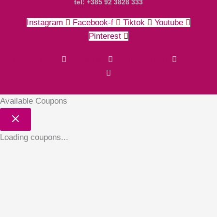
tel: +385 92 3828 333
Instagram
Facebook-f
Tiktok
Youtube
Pinterest
Money-bill-alt
Cc-paypal
Cc-mastercard
Cc-visa
Available Coupons
Loading coupons...