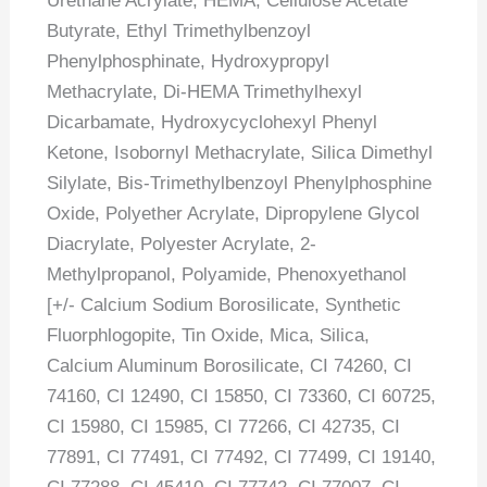
Urethane Acrylate, HEMA, Cellulose Acetate
Butyrate, Ethyl Trimethylbenzoyl
Phenylphosphinate, Hydroxypropyl
Methacrylate, Di-HEMA Trimethylhexyl
Dicarbamate, Hydroxycyclohexyl Phenyl
Ketone, Isobornyl Methacrylate, Silica Dimethyl
Silylate, Bis-Trimethylbenzoyl Phenylphosphine
Oxide, Polyether Acrylate, Dipropylene Glycol
Diacrylate, Polyester Acrylate, 2-
Methylpropanol, Polyamide, Phenoxyethanol
[+/- Calcium Sodium Borosilicate, Synthetic
Fluorphlogopite, Tin Oxide, Mica, Silica,
Calcium Aluminum Borosilicate, CI 74260, CI
74160, CI 12490, CI 15850, CI 73360, CI 60725,
CI 15980, CI 15985, CI 77266, CI 42735, CI
77891, CI 77491, CI 77492, CI 77499, CI 19140,