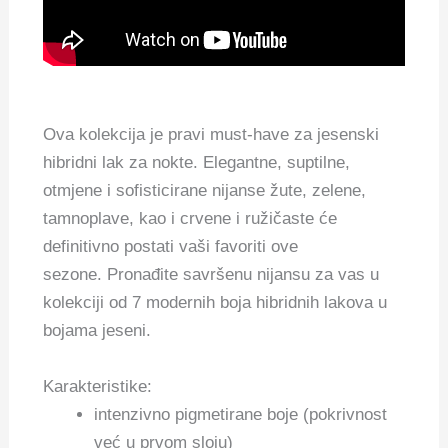
Ova kolekcija je pravi must-have za jesenski
hibridni lak za nokte. Elegantne, suptilne,
otmjene i sofisticirane nijanse
žute, zelene,
tamnoplave, kao i crvene i ružičaste
će
definitivno postati vaši favoriti ove
sezone. Pronađite savršenu nijansu za vas u
kolekciji od 7 modernih boja hibridnih lakova u
bojama jeseni.
Karakteristike:
intenzivno pigmetirane boje (pokrivnost
već u prvom sloju)