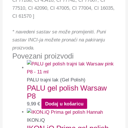
CI 77288, CI 45410, CI 77742, CI 77007, CI
77510, CI 42090, CI 47005, CI 77004, CI 16035,
CI 61570 ]
* navedeni sastav se može promijeniti.
Puni
sastav INCI-ja možete pronaći na pakiranju
proizvoda.
Povezani proizvodi
PALU trajni lak (Gel Polish)
PALU gel polish Warsaw
P8
9,99
€
Dodaj u košaricu
IKON.iQ