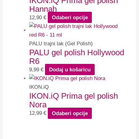
IKON.iQ Prima gel polish
Hannah
12,90
€
Odaberi opcije
PALU trajni lak (Gel Polish)
PALU gel polish Hollywood
R6
9,99
€
Dodaj u košaricu
IKON.iQ
IKON.iQ Prima gel polish
Nora
12,99
€
Odaberi opcije