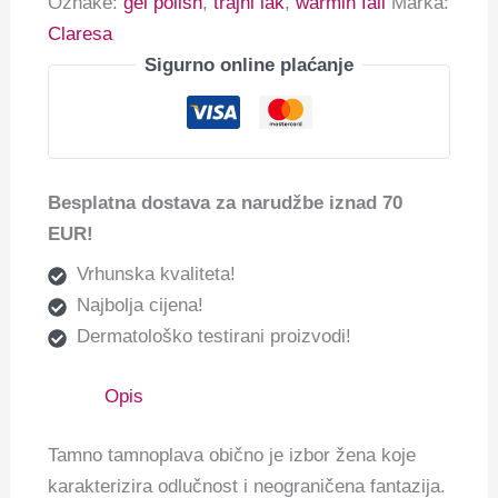
Oznake:
gel polish
,
trajni lak
,
warmin fall
Marka:
Claresa
Sigurno online plaćanje
Besplatna dostava za narudžbe iznad 70
EUR!
Vrhunska kvaliteta!
Najbolja cijena!
Dermatološko testirani proizvodi!
Opis
Tamno tamnoplava obično je izbor žena koje
karakterizira odlučnost i neograničena fantazija.