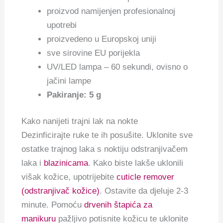
proizvod namijenjen profesionalnoj
upotrebi
proizvedeno u Europskoj uniji
sve sirovine EU porijekla
UV/LED lampa – 60 sekundi, ovisno o
jačini lampe
Pakiranje: 5 g
Kako nanijeti trajni lak na nokte
Dezinficirajte ruke te ih posušite. Uklonite sve
ostatke trajnog laka s noktiju odstranjivačem
laka i
blazinicama
. Kako biste lakše uklonili
višak kožice, upotrijebite
cuticle remover
(odstranjivač kožice)
. Ostavite da djeluje 2-3
minute. Pomoću
drvenih štapića za
manikuru
pažljivo potisnite kožicu te uklonite