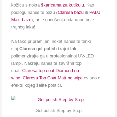
kožicu s nokta
škaricama za kutikulu
. Kao
podlogu nanesite bazu (
Claresa bazu
ili
PALU
Maxi bazu
), prije nanošenja odabrane boje
trajnog laka!
Na tako pripremljeni nokat nanesite tanki
sloj
Claresa gel polish trajni lak
i
polimerizirajte ga u profesionalnoj UV/LED
lampi. Nakraju nanesite završmi top
coat:
Claresa top coat Diamond no
wipe
,
Claresa Top Coat Matt no wipe
ovisno o
efektu kojeg želite postići.
Gel polish Step by Step