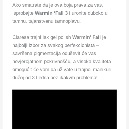
Ako smatrate da je ova boja prava za vas,
isprobajte
Warmin ‘Fall 3
i uronite duboko u
tamnu, tajanstvenu tamnoplavu.
Claresa trajni lak gel polish
Warmin’ Fall
je
najbolji izbor za svakog perfekcionista –
savršena pigmentacija oduševit će vas
nevjerojatnom pokrivnošću, a visoka kvaliteta
omogućit će vam da uživate u trajnoj manikuri
dužoj od 3 tjedna bez ikakvih problema!