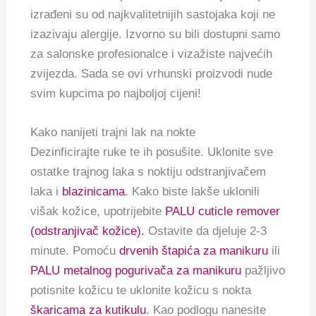
izrađeni su od najkvalitetnijih sastojaka koji ne
izazivaju alergije. Izvorno su bili dostupni samo
za salonske profesionalce i vizažiste najvećih
zvijezda. Sada se ovi vrhunski proizvodi nude
svim kupcima po najboljoj cijeni!
Kako nanijeti trajni lak na nokte
Dezinficirajte ruke te ih posušite. Uklonite sve
ostatke trajnog laka s noktiju odstranjivačem
laka i
blazinicama
. Kako biste lakše uklonili
višak kožice, upotrijebite
PALU cuticle remover
(odstranjivač kožice).
Ostavite da djeluje 2-3
minute. Pomoću
drvenih štapića za manikuru
ili
PALU metalnog pogurivača za manikuru
pažljivo
potisnite kožicu te uklonite kožicu s nokta
škaricama za kutikulu
. Kao podlogu nanesite