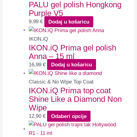
PALU gel polish Hongkong
Purple V5
9,99
€
Dodaj u košaricu
IKON.iQ
IKON.iQ Prima gel polish
Anna – 15 ml
16,99
€
Dodaj u košaricu
Classic & No Wipe Top Coat
IKON.iQ Prima top coat
Shine Like a Diamond Non
Wipe
12,90
€
Odaberi opcije