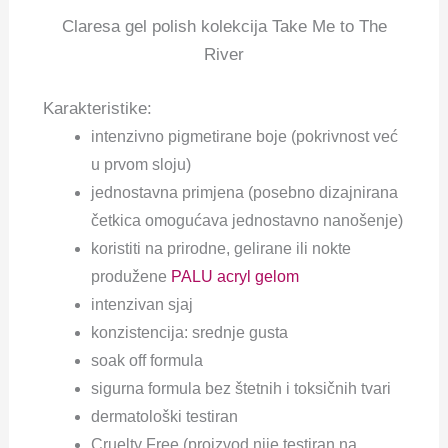
Claresa gel polish kolekcija Take Me to The
River
Karakteristike:
intenzivno pigmetirane boje (pokrivnost već
u prvom sloju)
jednostavna primjena (posebno dizajnirana
četkica omogućava jednostavno nanošenje)
koristiti na prirodne, gelirane ili nokte
produžene
PALU acryl gelom
intenzivan sjaj
konzistencija: srednje gusta
soak off formula
sigurna formula bez štetnih i toksičnih tvari
dermatološki testiran
Cruelty Free (proizvod nije testiran na