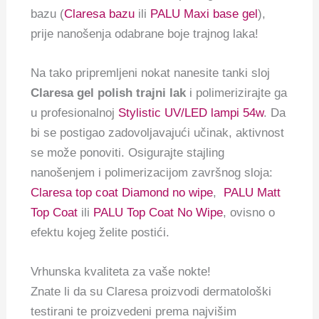
bazu (
Claresa bazu
ili
PALU Maxi base gel
),
prije nanošenja odabrane boje trajnog laka!
Na tako pripremljeni nokat nanesite tanki sloj
Claresa gel polish trajni lak
i polimerizirajte ga
u profesionalnoj
Stylistic UV/LED lampi 54w
. Da
bi se postigao zadovoljavajući učinak, aktivnost
se može ponoviti. Osigurajte stajling
nanošenjem i polimerizacijom završnog sloja:
Claresa top coat Diamond no wipe
,
PALU Matt
Top Coat
ili
PALU Top Coat No Wipe
, ovisno o
efektu kojeg želite postići.
Vrhunska kvaliteta za vaše nokte!
Znate li da su Claresa proizvodi dermatološki
testirani te proizvedeni prema najvišim