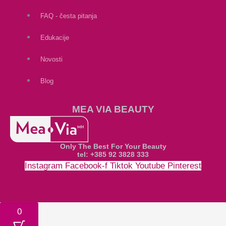
FAQ - česta pitanja
Edukacije
Novosti
Blog
MEA VIA BEAUTY
Only The Best For Your Beauty
tel: +385 92 3828 333
Instagram
Facebook-f
Tiktok
Youtube
Pinterest
Money-bill-alt
Cc-paypal
Cc-mastercard
Cc-visa
0