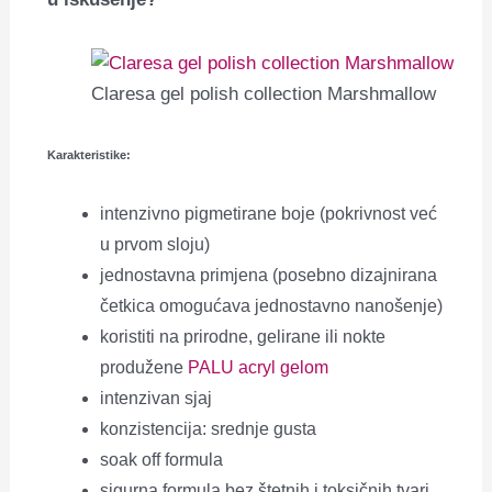
Claresa gel polish collection Marshmallow
Karakteristike:
intenzivno pigmetirane boje (pokrivnost već
u prvom sloju)
jednostavna primjena (posebno dizajnirana
četkica omogućava jednostavno nanošenje)
koristiti na prirodne, gelirane ili nokte
produžene
PALU acryl gelom
intenzivan sjaj
konzistencija: srednje gusta
soak off formula
sigurna formula bez štetnih i toksičnih tvari