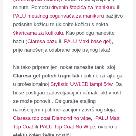
minute. Pomoću
drvenih štapića za manikuru
ili
PALU metalnog pogurivača za manikuru
pažljivo
potisnite kožicu te uklonite kožicu s nokta
škaricama za kutikulu
. Kao podlogu nanesite
bazu (
Claresa bazu
ili
PALU Maxi base gel
),
prije nanošenja odabrane boje trajnog laka!
Na tako pripremljeni nokat nanesite tanki sloj
Claresa gel polish trajni lak
i polimerizirajte ga
u profesionalnoj
Stylistic UV/LED lampi 54w
. Da
bi se postigao zadovoljavajući učinak, aktivnost
se može ponoviti. Osigurajte stajling
nanošenjem i polimerizacijom završnog sloja:
Claresa top coat Diamond no wipe
,
PALU Matt
Top Coat
ili
PALU Top Coat No Wipe
, ovisno o
efektu kojeg želite postići.