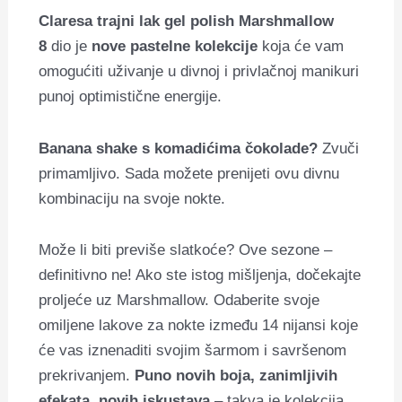
Claresa trajni lak gel polish Marshmallow
8
dio je
nove pastelne kolekcije
koja će vam
omogućiti uživanje u divnoj i privlačnoj manikuri
punoj optimistične energije.
Banana shake s komadićima čokolade?
Zvuči
primamljivo.
Sada možete prenijeti ovu divnu
kombinaciju na svoje nokte.
Može li biti previše slatkoće?
Ove sezone –
definitivno ne!
Ako ste istog mišljenja, dočekajte
proljeće uz Marshmallow. Odaberite svoje
omiljene lakove za nokte između 14 nijansi koje
će vas iznenaditi svojim šarmom i savršenom
prekrivanjem.
Puno novih boja, zanimljivih
efekata, novih iskustava
– takva je kolekcija