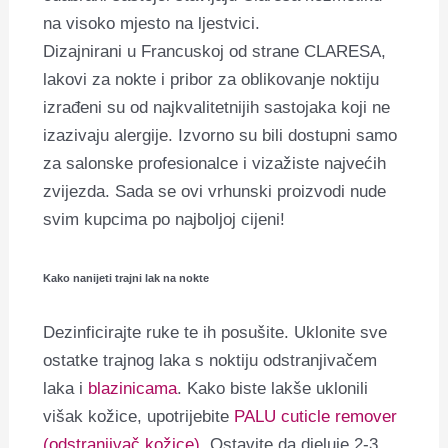
na visoko mjesto na ljestvici.
Dizajnirani u Francuskoj od strane CLARESA,
lakovi za nokte i pribor za oblikovanje noktiju
izrađeni su od najkvalitetnijih sastojaka koji ne
izazivaju alergije. Izvorno su bili dostupni samo
za salonske profesionalce i vizažiste najvećih
zvijezda. Sada se ovi vrhunski proizvodi nude
svim kupcima po najboljoj cijeni!
Kako nanijeti trajni lak na nokte
Dezinficirajte ruke te ih posušite. Uklonite sve
ostatke trajnog laka s noktiju odstranjivačem
laka i
blazinicama
. Kako biste lakše uklonili
višak kožice, upotrijebite
PALU cuticle remover
(odstranjivač kožice).
Ostavite da djeluje 2-3