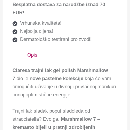
Besplatna dostava za narudžbe iznad 70
EUR!
Vrhunska kvaliteta!
Najbolja cijena!
Dermatološko testirani proizvodi!
Opis
Claresa trajni lak gel polish Marshmallow
7
dio je
nove pastelne kolekcije
koja će vam
omogućiti uživanje u divnoj i privlačnoj manikuri
punoj optimistične energije.
Trajni lak sladak poput sladoleda od
stracciatella?
Evo ga,
Marshmallow 7
–
kremasto bijeli u pratnji zdrobljenih