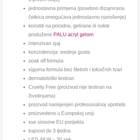
jednostavna primjena (posebno dizajnirana
četkica omogućava jednostavno nanošenje)
koristiti na prirodne, gelirane ili nokte
produžene
PALU acryl gelom
intenzivan sjaj
konzistencija: srednje gusta
soak off formula
sigurna formula bez štetnih i toksičnih tvari
dermatološki testiran
Cruelty Free (proizvod nije testiran na
životinjama)
proizvod namijenjen profesionalnoj upotrebi
proizvedeno u Europskoj uniji
sve sirovine EU porijekla
trajnost do 3 tjedna
LED 48 W – 30 sek