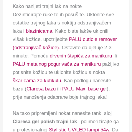
Kako nanijeti trajni lak na nokte
Dezinficirajte ruke te ih posušite. Uklonite sve
ostatke trajnog laka s noktiju odstranjivačem
laka i
blazinicama
. Kako biste lakše uklonili
višak kožice, upotrijebite
PALU cuticle remover
(odstranjivač kožice).
Ostavite da djeluje 2-3
minute. Pomoću
drvenih štapića za manikuru
ili
PALU metalnog pogurivača za manikuru
pažljivo
potisnite kožicu te uklonite kožicu s nokta
škaricama za kutikulu
. Kao podlogu nanesite
bazu (
Claresa bazu
ili
PALU Maxi base gel
),
prije nanošenja odabrane boje trajnog laka!
Na tako pripremljeni nokat nanesite tanki sloj
Claresa gel polish trajni lak
i polimerizirajte ga
u profesionalnoj
Stylistic UV/LED lampi 54w
. Da