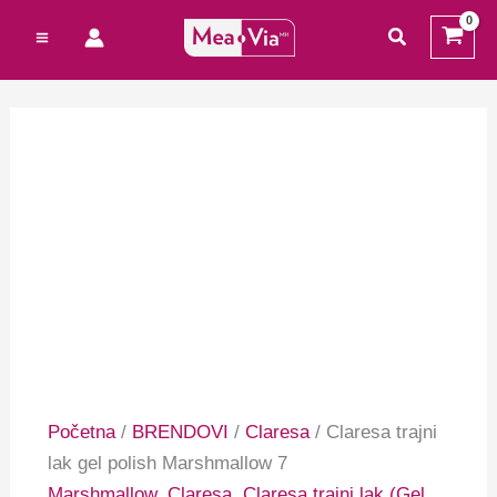
Preskoči
Cart
traži
na
Total:
sadržaj
Početna
/
BRENDOVI
/
Claresa
/ Claresa trajni
lak gel polish Marshmallow 7
Marshmallow
,
Claresa
,
Claresa trajni lak (Gel