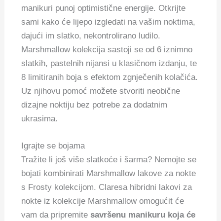
manikuri punoj optimistične energije.
Otkrijte
sami kako će lijepo izgledati na vašim noktima,
dajući im slatko, nekontrolirano ludilo.
Marshmallow kolekcija sastoji se od 6 iznimno
slatkih, pastelnih nijansi u klasičnom izdanju, te
8 limitiranih boja s efektom zgnječenih kolačića.
Uz njihovu pomoć možete stvoriti neobične
dizajne noktiju bez potrebe za dodatnim
ukrasima.
Igrajte se bojama
Tražite li još više slatkoće i šarma? Nemojte se
bojati kombinirati Marshmallow lakove za nokte
s Frosty kolekcijom. Claresa hibridni lakovi za
nokte iz kolekcije Marshmallow omogućit će
vam da pripremite
savršenu manikuru koja će