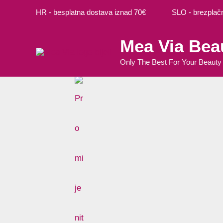
Preskoči
Ovaj
HR - besplatna dostava iznad 70€ SLO - brezplačna
na
proizvo
sadržaj
ima
Mea Via Bea
više
varijanti
Only The Best For Your Beauty
Opcije
se
mogu
odabrat
na
stranici
proizvo