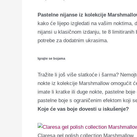
Pastelne nijanse iz kolekcije Marshmall
kako će lijepo izgledati na vašim noktima, d
nijansi u klasičnom izdanju, te 8 limitiran
potrebe za dodatnim ukrasima.
Igrajte se bojama
Tražite li još više slatkoće i šarma? Nemoj
nokte iz kolekcije Marshmallow omogućit ć
imate li kratke ili duge nokte, pastelne boje
pastelne boje s ograničenim efektom koji se
Koje će vas boje dovesti u iskušenje?
Claresa gel polish collection Marshmallow