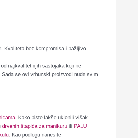
. Kvaliteta bez kompromisa i pažljivo
d najkvalitetnijih sastojaka koji ne
a. Sada se ovi vrhunski proizvodi nude svim
inicama
. Kako biste lakše uklonili višak
u
drvenih štapića za manikuru
ili
PALU
kulu
. Kao podlogu nanesite