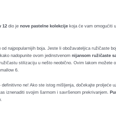
w 12
dio je
nove pastelne kolekcije
koja će vam omogućiti už
 od najpopularnijih boja.
Jeste li obožavateljica ružičaste b
vakako nadopunite ovom jedinstvenom
nijansom ružičaste sa
ružičastu stilizaciju u nešto neobično.
Ovim lakom možete obo
hmallow 6.
definitivno ne!
Ako ste istog mišljenja, dočekajte proljeće
 vas iznenaditi svojim šarmom i savršenom prekrivanjem.
Pun
.