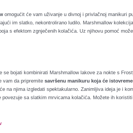
ow
omogućit će vam uživanje u divnoj i privlačnoj manikuri pu
ajući im slatko, nekontrolirano ludilo.
Marshmallow kolekcija 
ih boja s efektom zgnječenih kolačića. Uz njihovu pomoć možet
te se bojati kombinirati Marshmallow lakove za nokte s Frost
e vam da pripremite
savršenu manikuru koja će istovremen
 će na njima izgledati spektakularno. Zanimljiva ideja je i ko
 povezuje sa slatkim mrvicama kolačića. Možete ih koristiti k