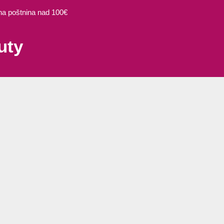
 poštnina nad 100€
d
uty
.
i
da