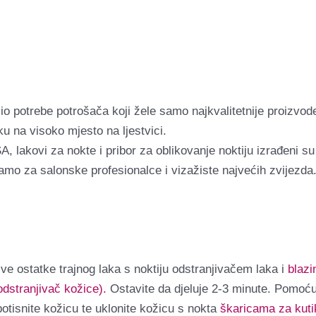
o potrebe potrošača koji žele samo najkvalitetnije proizvode
u na visoko mjesto na ljestvici.
lakovi za nokte i pribor za oblikovanje noktiju izrađeni su o
i samo za salonske profesionalce i vizažiste najvećih zvijezd
 sve ostatke trajnog laka s noktiju odstranjivačem laka i
blaz
dstranjivač kožice).
Ostavite da djeluje 2-3 minute. Pomoć
potisnite kožicu te uklonite kožicu s nokta
škaricama za kuti