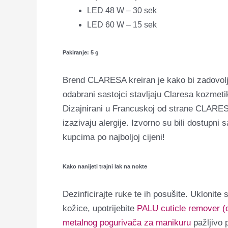
LED 48 W – 30 sek
LED 60 W – 15 sek
Pakiranje: 5 g
Brend CLARESA kreiran je kako bi zadovolji
odabrani sastojci stavljaju Claresa kozmetik
Dizajnirani u Francuskoj od strane CLARESA, 
izazivaju alergije. Izvorno su bili dostupn
kupcima po najboljoj cijeni!
Kako nanijeti trajni lak na nokte
Dezinficirajte ruke te ih posušite. Uklonite
kožice, upotrijebite
PALU cuticle remover (o
metalnog pogurivača za manikuru
pažljivo 