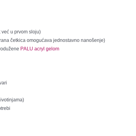
 već u prvom sloju)
irana četkica omogućava jednostavno nanošenje)
 produžene
PALU acryl gelom
vari
životinjama)
trebi