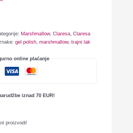
ategorije:
Marshmallow
,
Claresa
,
Claresa
znake:
gel polish
,
marshmallow
,
trajni lak
gurno online plaćanje
narudžbe iznad 70 EUR!
ni proizvodi!