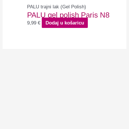
PALU trajni lak (Gel Polish)
PALU gel polish Paris N8
9,99
€
Dodaj u košaricu