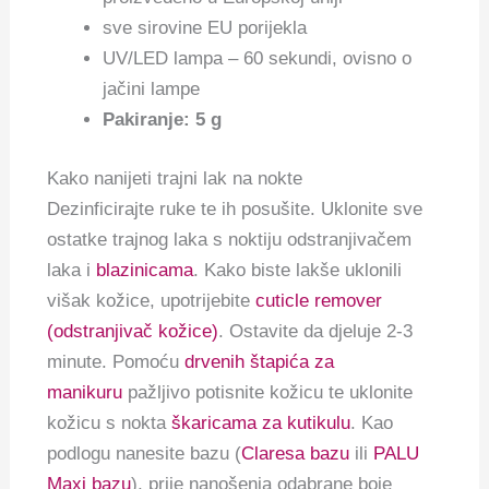
sve sirovine EU porijekla
UV/LED lampa – 60 sekundi, ovisno o
jačini lampe
Pakiranje: 5 g
Kako nanijeti trajni lak na nokte
Dezinficirajte ruke te ih posušite. Uklonite sve
ostatke trajnog laka s noktiju odstranjivačem
laka i
blazinicama
. Kako biste lakše uklonili
višak kožice, upotrijebite
cuticle remover
(odstranjivač kožice)
. Ostavite da djeluje 2-3
minute. Pomoću
drvenih štapića za
manikuru
pažljivo potisnite kožicu te uklonite
kožicu s nokta
škaricama za kutikulu
. Kao
podlogu nanesite bazu (
Claresa bazu
ili
PALU
Maxi bazu
), prije nanošenja odabrane boje