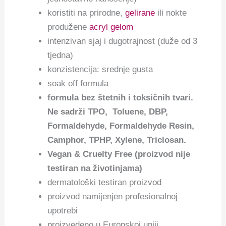
koristiti na prirodne,
gelirane
ili nokte
produžene
acryl gelom
intenzivan sjaj i dugotrajnost (duže od 3
tjedna)
konzistencija: srednje gusta
soak off formula
f
ormula bez štetnih i toksičnih tvari.
Ne sadrži TPO, Toluene, DBP,
Formaldehyde, Formaldehyde Resin,
Camphor, TPHP, Xylene, Triclosan.
Vegan & Cruelty Free (proizvod nije
testiran na životinjama)
dermatološki testiran proizvod
proizvod namijenjen profesionalnoj
upotrebi
proizvedeno u Europskoj uniji