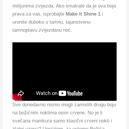
milijunima zvijezda.
Ako smatrate da je ova boja
prava za vas, isprobajte
Make it Shine 1
i
uronite duboko u tamnu, tajanstvenu
tamnoplavu zvijezdanu noć.
Sve donedavno nismo mogli zamisliti drugu boju
na božićnim noktima osim crvene.
No je li
svečana manikura samo klasični crveni nokti i
zlatni uzorci?
Uostalom, za vrijeme Božića