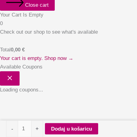
Close cart
Your Cart Is Empty
0
Check out our shop to see what's available
Total
0,00
€
Your cart is empty. Shop now →
Available Coupons
Loading coupons...
Claresa
-
+
Dodaj u košaricu
gel