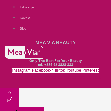
Edukacije
Novosti
Blog
MEA VIA BEAUTY
Only The Best For Your Beauty
tel: +385 92 3828 333
Instagram
Facebook-f
Tiktok
Youtube
Pinterest
Money-bill-alt
Cc-paypal
Cc-mastercard
Cc-visa
0