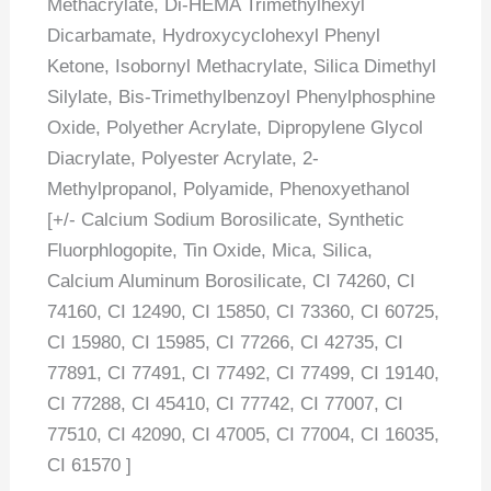
Methacrylate, Di-HEMA Trimethylhexyl
Dicarbamate, Hydroxycyclohexyl Phenyl
Ketone, Isobornyl Methacrylate, Silica Dimethyl
Silylate, Bis-Trimethylbenzoyl Phenylphosphine
Oxide, Polyether Acrylate, Dipropylene Glycol
Diacrylate, Polyester Acrylate, 2-
Methylpropanol, Polyamide, Phenoxyethanol
[+/- Calcium Sodium Borosilicate, Synthetic
Fluorphlogopite, Tin Oxide, Mica, Silica,
Calcium Aluminum Borosilicate, CI 74260, CI
74160, CI 12490, CI 15850, CI 73360, CI 60725,
CI 15980, CI 15985, CI 77266, CI 42735, CI
77891, CI 77491, CI 77492, CI 77499, CI 19140,
CI 77288, CI 45410, CI 77742, CI 77007, CI
77510, CI 42090, CI 47005, CI 77004, CI 16035,
CI 61570 ]