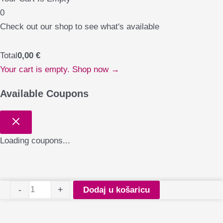
0
Check out our shop to see what's available
Total
0,00
€
Your cart is empty. Shop now →
Available Coupons
Loading coupons...
Claresa
-
+
Dodaj u košaricu
gel
polish