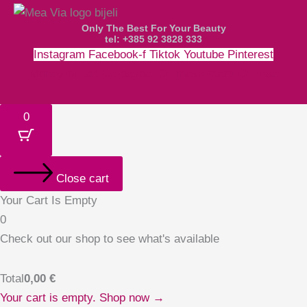
Only The Best For Your Beauty
tel: +385 92 3828 333
Instagram
Facebook-f
Tiktok
Youtube
Pinterest
Money-bill-alt
Cc-paypal
Cc-mastercard
Cc-visa
0
Close cart
Your Cart Is Empty
0
Check out our shop to see what's available
Total
0,00
€
Your cart is empty. Shop now →