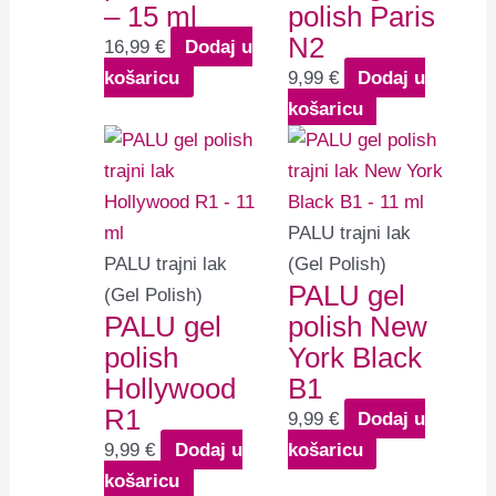
– 15 ml
polish Paris
N2
16,99
€
Dodaj u
košaricu
9,99
€
Dodaj u
košaricu
PALU trajni lak
PALU trajni lak
(Gel Polish)
PALU gel
(Gel Polish)
PALU gel
polish New
polish
York Black
Hollywood
B1
R1
9,99
€
Dodaj u
9,99
€
Dodaj u
košaricu
košaricu