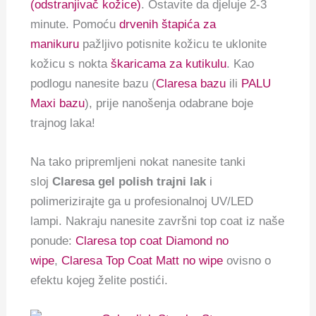
(odstranjivač kožice)
. Ostavite da djeluje 2-3
minute. Pomoću
drvenih štapića za
manikuru
pažljivo potisnite kožicu te uklonite
kožicu s nokta
škaricama za kutikulu
. Kao
podlogu nanesite bazu (
Claresa bazu
ili
PALU
Maxi bazu
), prije nanošenja odabrane boje
trajnog laka!
Na tako pripremljeni nokat nanesite tanki
sloj
Claresa gel polish trajni lak
i
polimerizirajte ga u profesionalnoj UV/LED
lampi. Nakraju nanesite završni top coat iz naše
ponude:
Claresa top coat Diamond no
wipe
,
Claresa Top Coat Matt no wipe
ovisno o
efektu kojeg želite postići.