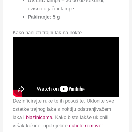
UV/LED lampa – 30 do 60 sekundi,
ovisno o jačini lampe
Pakiranje: 5 g
Kako nanijeti trajni lak na nokte
Dezinficirajte ruke te ih posušite. Uklonite sve
ostatke trajnog laka s noktiju odstranjivačem
laka i
blazinicama
. Kako biste lakše uklonili
višak kožice, upotrijebite
cuticle remover