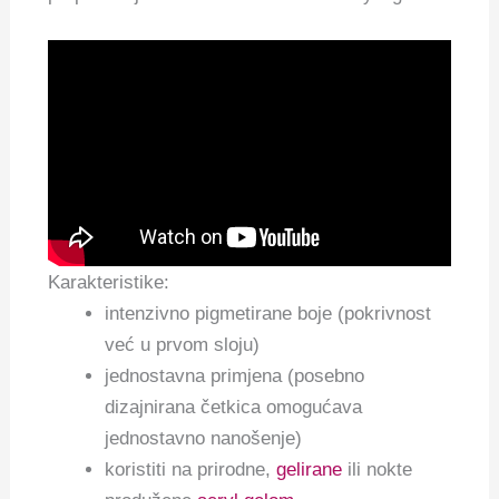
Karakteristike:
intenzivno pigmetirane boje (pokrivnost
već u prvom sloju)
jednostavna primjena (posebno
dizajnirana četkica omogućava
jednostavno nanošenje)
koristiti na prirodne,
gelirane
ili nokte