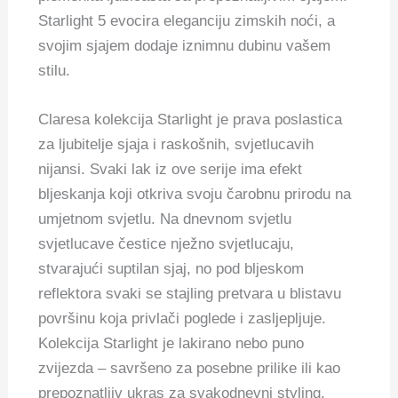
Starlight 5 evocira eleganciju zimskih noći, a
svojim sjajem dodaje iznimnu dubinu vašem
stilu.
Claresa kolekcija Starlight je prava poslastica
za ljubitelje sjaja i raskošnih, svjetlucavih
nijansi. Svaki lak iz ove serije ima efekt
bljeskanja koji otkriva svoju čarobnu prirodu na
umjetnom svjetlu. Na dnevnom svjetlu
svjetlucave čestice nježno svjetlucaju,
stvarajući suptilan sjaj, no pod bljeskom
reflektora svaki se stajling pretvara u blistavu
površinu koja privlači poglede i zasljepljuje.
Kolekcija Starlight je lakirano nebo puno
zvijezda – savršeno za posebne prilike ili kao
prepoznatljiv ukras za svakodnevni styling.