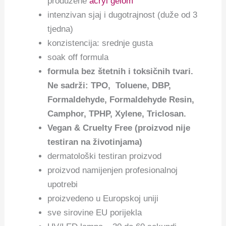
produžene
acryl gelom
intenzivan sjaj i dugotrajnost (duže od 3
tjedna)
konzistencija: srednje gusta
soak off formula
f
ormula bez štetnih i toksičnih tvari.
Ne sadrži: TPO, Toluene, DBP,
Formaldehyde, Formaldehyde Resin,
Camphor, TPHP, Xylene, Triclosan.
Vegan & Cruelty Free (proizvod nije
testiran na životinjama)
dermatološki testiran proizvod
proizvod namijenjen profesionalnoj
upotrebi
proizvedeno u Europskoj uniji
sve sirovine EU porijekla