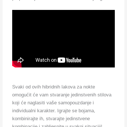
Svaki od ovih hibridnih lakova za nokte
omogućit će vam stvaranje jedinstvenih stilova
koji će naglasiti vaše samopouzdanje i
individualni karakter. Igrajte se bojama,
kombinirajte ih, stvarajte jedinstvene
kombinacije i zabljesnite u svakoj situaciji!