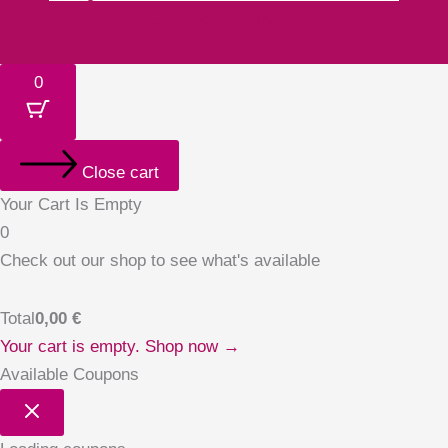
Money-bill-alt
Cc-paypal
Cc-mastercard
Cc-visa
0
Close cart
Your Cart Is Empty
0
Check out our shop to see what's available
Total
0,00
€
Your cart is empty. Shop now →
Available Coupons