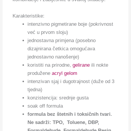
Karakteristike:
intenzivno pigmetirane boje (pokrivnost
već u prvom sloju)
jednostavna primjena (posebno
dizajnirana četkica omogućava
jednostavno nanošenje)
koristiti na prirodne,
gelirane
ili nokte
produžene
acryl gelom
intenzivan sjaj i dugotrajnost (duže od 3
tjedna)
konzistencija: srednje gusta
soak off formula
f
ormula bez štetnih i toksičnih tvari.
Ne sadrži: TPO, Toluene, DBP,
Formaldehyde, Formaldehyde Resin,