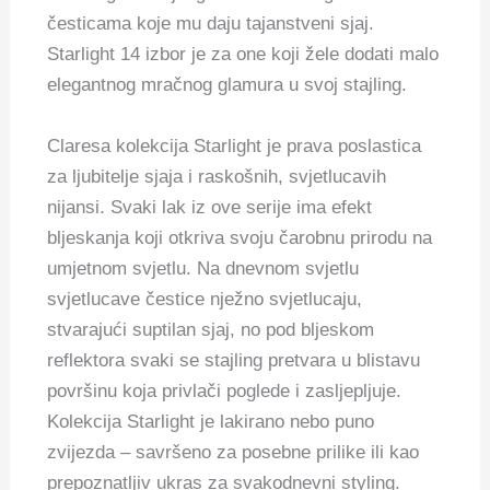
česticama koje mu daju tajanstveni sjaj.
Starlight 14 izbor je za one koji žele dodati malo
elegantnog mračnog glamura u svoj stajling.
Claresa kolekcija Starlight je prava poslastica
za ljubitelje sjaja i raskošnih, svjetlucavih
nijansi. Svaki lak iz ove serije ima efekt
bljeskanja koji otkriva svoju čarobnu prirodu na
umjetnom svjetlu. Na dnevnom svjetlu
svjetlucave čestice nježno svjetlucaju,
stvarajući suptilan sjaj, no pod bljeskom
reflektora svaki se stajling pretvara u blistavu
površinu koja privlači poglede i zasljepljuje.
Kolekcija Starlight je lakirano nebo puno
zvijezda – savršeno za posebne prilike ili kao
prepoznatljiv ukras za svakodnevni styling.