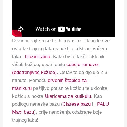
Dezinficirajte ruke te ih posušite. Uklonite sve
ostatke trajnog laka s noktiju odstranjivačem
laka i
blazinicama
. Kako biste lakše uklonili
višak kožice, upotrijebite
cuticle remover
(odstranjivač kožice)
. Ostavite da djeluje 2-3
minute. Pomoću
drvenih štapića za
manikuru
pažljivo potisnite kožicu te uklonite
kožicu s nokta
škaricama za kutikulu
. Kao
podlogu nanesite bazu (
Claresa bazu
ili
PALU
Maxi bazu
), prije nanošenja odabrane boje
trajnog laka!