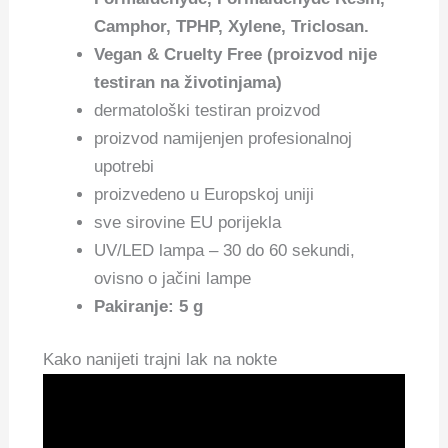
Camphor, TPHP, Xylene, Triclosan.
Vegan & Cruelty Free (proizvod nije
testiran na životinjama)
dermatološki testiran proizvod
proizvod namijenjen profesionalnoj
upotrebi
proizvedeno u Europskoj uniji
sve sirovine EU porijekla
UV/LED lampa – 30 do 60 sekundi,
ovisno o jačini lampe
Pakiranje: 5 g
Kako nanijeti trajni lak na nokte