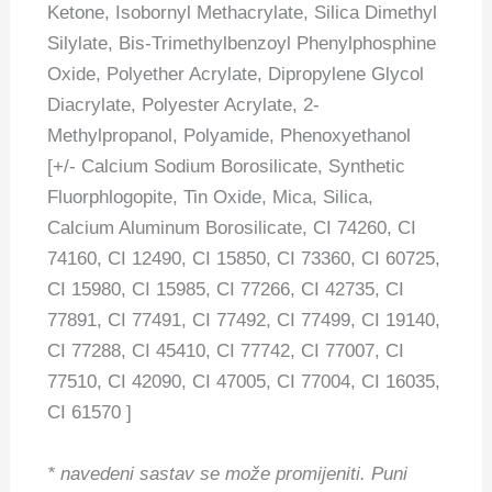
Ketone, Isobornyl Methacrylate, Silica Dimethyl
Silylate, Bis-Trimethylbenzoyl Phenylphosphine
Oxide, Polyether Acrylate, Dipropylene Glycol
Diacrylate, Polyester Acrylate, 2-
Methylpropanol, Polyamide, Phenoxyethanol
[+/- Calcium Sodium Borosilicate, Synthetic
Fluorphlogopite, Tin Oxide, Mica, Silica,
Calcium Aluminum Borosilicate, CI 74260, CI
74160, CI 12490, CI 15850, CI 73360, CI 60725,
CI 15980, CI 15985, CI 77266, CI 42735, CI
77891, CI 77491, CI 77492, CI 77499, CI 19140,
CI 77288, CI 45410, CI 77742, CI 77007, CI
77510, CI 42090, CI 47005, CI 77004, CI 16035,
CI 61570 ]
* navedeni sastav se može promijeniti.
Puni