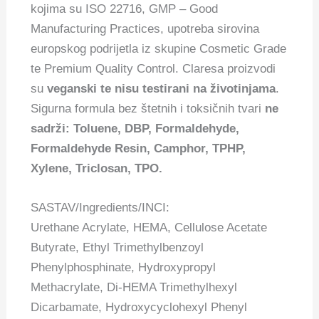
kojima su ISO 22716, GMP – Good
Manufacturing Practices, upotreba sirovina
europskog podrijetla iz skupine Cosmetic Grade
te Premium Quality Control. Claresa proizvodi
su
veganski te nisu testirani na životinjama
.
Sigurna formula bez štetnih i toksičnih tvari
ne
sadrži: Toluene, DBP, Formaldehyde,
Formaldehyde Resin, Camphor, TPHP,
Xylene, Triclosan, TPO.
SASTAV/Ingredients/INCI:
Urethane Acrylate, HEMA, Cellulose Acetate
Butyrate, Ethyl Trimethylbenzoyl
Phenylphosphinate, Hydroxypropyl
Methacrylate, Di-HEMA Trimethylhexyl
Dicarbamate, Hydroxycyclohexyl Phenyl