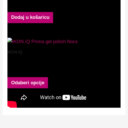
9,99
€
Dodaj u košaricu
IKON.iQ
IKON.iQ Prima gel polish Nora
12,99
€
Odaberi opcije