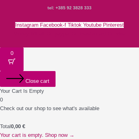
tel: +385 92 3828 333
Instagram
Facebook-f
Tiktok
Youtube
Pinterest
Money-bill-alt
Cc-paypal
Cc-mastercard
Cc-visa
0
Close cart
Your Cart Is Empty
0
Check out our shop to see what's available
Total
0,00
€
Your cart is empty. Shop now →