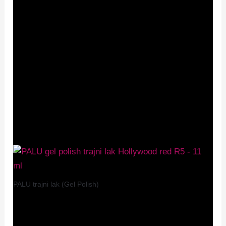
77492, CI 77499, CI 19140, CI 77288, CI 45410, CI
77742, CI 77007, CI 77510, CI 42090, CI 47005, CI
77004, CI 16035, CI 61570 ]
* navedeni sastav se može promijeniti.
Puni sastav
INCI-ja možete pronaći na pakiranju proizvoda.
Povezani proizvodi
PALU trajni lak (Gel Polish)
PALU gel polish Hollywood R5
9,99
€