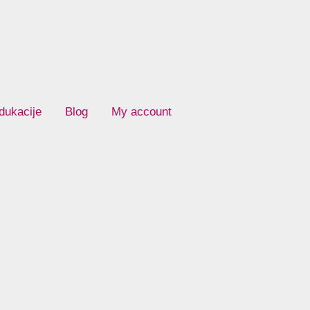
dukacije
Blog
My account