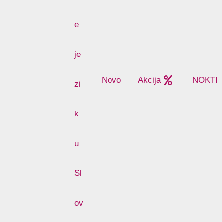
Novo
Akcija
NOKTI