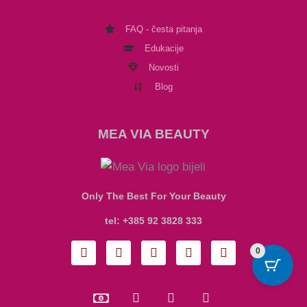
FAQ - česta pitanja
Edukacije
Novosti
Blog
MEA VIA BEAUTY
Only The Best For Your Beauty
tel: +385 92 3828 333
I
F
T
Y
P
0
n
a
i
o
i
s
c
k
u
n
t
e
t
t
t
M
C
C
C
a
b
o
u
e
o
c
c
c